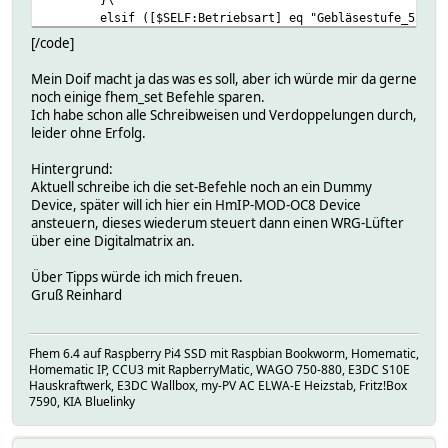
elsif ([$SELF:Betriebsart] eq "Gebläsestufe_5") {
fhem_set("du_Test Out_1 ein");; fhem_set(
[/code]
}\
elsif ([$SELF:Betriebsart] eq "Auto") {\
Mein Doif macht ja das was es soll, aber ich würde mir da gerne
fhem_set("du_Test Out_1 aus");; fhem_set(
noch einige fhem_set Befehle sparen.
}\
Ich habe schon alle Schreibweisen und Verdoppelungen durch,
elsif ([$SELF:Betriebsart] eq "Badsteuerung") {\
leider ohne Erfolg.
fhem_set("du_Test Out_1 aus");; fhem_set(
}\
Hintergrund:
elsif ([$SELF:Betriebsart] eq "Nachtlüftung") {\
Aktuell schreibe ich die set-Befehle noch an ein Dummy
fhem_set("du_Test Out_1 aus");; fhem_set(
Device, später will ich hier ein HmIP-MOD-OC8 Device
}\
ansteuern, dieses wiederum steuert dann einen WRG-Lüfter
}
über eine Digitalmatrix an.
attr di_Test DbLogExclude .*
attr di_Test readingList Betriebsart
Über Tipps würde ich mich freuen.
attr di_Test setList Betriebsart:Aus,Gebläsestufe_1,Geblä
Gruß Reinhard
# DEF {
#
if ([$SELF:Betriebsart] eq "Aus") {
#
fhem_set("du_Test Out_1 aus"); fhem_set("
Fhem 6.4 auf Raspberry Pi4 SSD mit Raspbian Bookworm, Homematic,
#
}
Homematic IP, CCU3 mit RapberryMatic, WAGO 750-880, E3DC S10E
#
elsif ([$SELF:Betriebsart] eq "Gebläsestufe_1") {
Hauskraftwerk, E3DC Wallbox, my-PV AC ELWA-E Heizstab, Fritz!Box
#
fhem_set("du_Test Out_1 ein"); fhem_set("
7590, KIA Bluelinky
#
}
#
elsif ([$SELF:Betriebsart] eq "Gebläsestufe_2") {