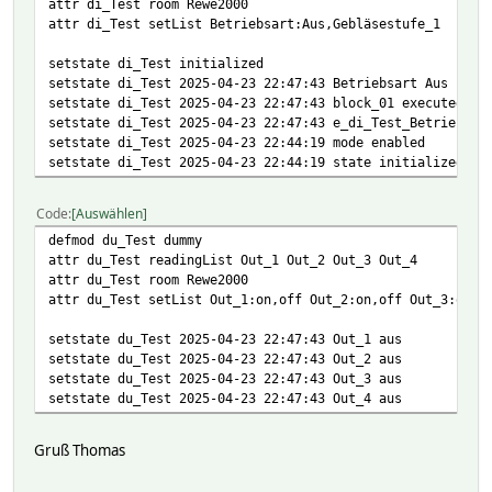
attr di_Test room Rewe2000
attr di_Test setList Betriebsart:Aus,Gebläsestufe_1
setstate di_Test initialized
setstate di_Test 2025-04-23 22:47:43 Betriebsart Aus
setstate di_Test 2025-04-23 22:47:43 block_01 executed
setstate di_Test 2025-04-23 22:47:43 e_di_Test_Betriebsar
setstate di_Test 2025-04-23 22:44:19 mode enabled
setstate di_Test 2025-04-23 22:44:19 state initialized
Code
Auswählen
defmod du_Test dummy
attr du_Test readingList Out_1 Out_2 Out_3 Out_4
attr du_Test room Rewe2000
attr du_Test setList Out_1:on,off Out_2:on,off Out_3:on,o
setstate du_Test 2025-04-23 22:47:43 Out_1 aus
setstate du_Test 2025-04-23 22:47:43 Out_2 aus
setstate du_Test 2025-04-23 22:47:43 Out_3 aus
setstate du_Test 2025-04-23 22:47:43 Out_4 aus
Gruß Thomas