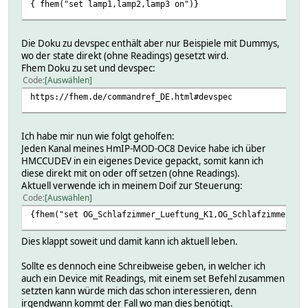
{ fhem("set lamp1,lamp2,lamp3 on")}
Die Doku zu devspec enthält aber nur Beispiele mit Dummys,
wo der state direkt (ohne Readings) gesetzt wird.
Fhem Doku zu set und devspec:
Code
Auswählen
https://fhem.de/commandref_DE.html#devspec
Ich habe mir nun wie folgt geholfen:
Jeden Kanal meines HmIP-MOD-OC8 Device habe ich über
HMCCUDEV in ein eigenes Device gepackt, somit kann ich
diese direkt mit on oder off setzen (ohne Readings).
Aktuell verwende ich in meinem Doif zur Steuerung:
Code
Auswählen
{fhem("set OG_Schlafzimmer_Lueftung_K1,OG_Schlafzimmer_Lu
Dies klappt soweit und damit kann ich aktuell leben.
Sollte es dennoch eine Schreibweise geben, in welcher ich
auch ein Device mit Readings, mit einem set Befehl zusammen
setzten kann würde mich das schon interessieren, denn
irgendwann kommt der Fall wo man dies benötigt.