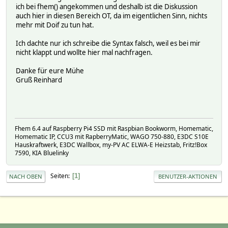
ich bei fhem() angekommen und deshalb ist die Diskussion
auch hier in diesen Bereich OT, da im eigentlichen Sinn, nichts
mehr mit Doif zu tun hat.
Ich dachte nur ich schreibe die Syntax falsch, weil es bei mir
nicht klappt und wollte hier mal nachfragen.
Danke für eure Mühe
Gruß Reinhard
Fhem 6.4 auf Raspberry Pi4 SSD mit Raspbian Bookworm, Homematic,
Homematic IP, CCU3 mit RapberryMatic, WAGO 750-880, E3DC S10E
Hauskraftwerk, E3DC Wallbox, my-PV AC ELWA-E Heizstab, Fritz!Box
7590, KIA Bluelinky
Seiten
1
NACH OBEN
BENUTZER-AKTIONEN