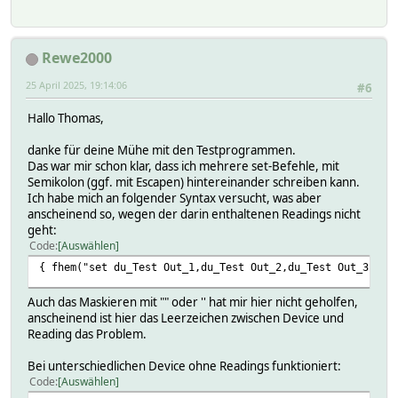
Rewe2000
25 April 2025, 19:14:06
#6
Hallo Thomas,
danke für deine Mühe mit den Testprogrammen.
Das war mir schon klar, dass ich mehrere set-Befehle, mit
Semikolon (ggf. mit Escapen) hintereinander schreiben kann.
Ich habe mich an folgender Syntax versucht, was aber
anscheinend so, wegen der darin enthaltenen Readings nicht
geht:
Code
Auswählen
{ fhem("set du_Test Out_1,du_Test Out_2,du_Test Out_3,du_
Auch das Maskieren mit "" oder '' hat mir hier nicht geholfen,
anscheinend ist hier das Leerzeichen zwischen Device und
Reading das Problem.
Bei unterschiedlichen Device ohne Readings funktioniert:
Code
Auswählen