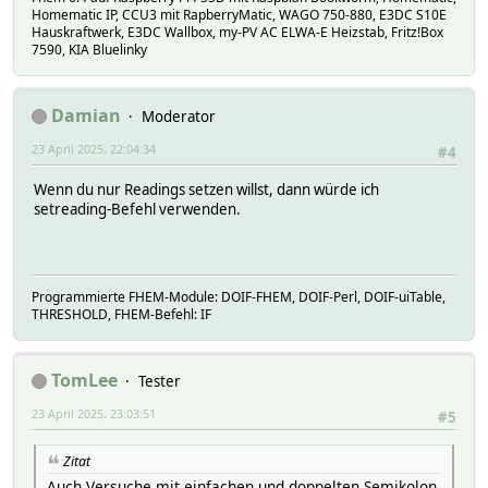
#
}
Homematic IP, CCU3 mit RapberryMatic, WAGO 750-880, E3DC S10E
#
Hauskraftwerk, E3DC Wallbox, my-PV AC ELWA-E Heizstab, Fritz!Box
# helper:
7590, KIA Bluelinky
# NOTIFYDEV global,di_Test
# event Betriebsart: Aus
# globalinit 1
Damian
Moderator
# last_timer 0
# sleeptimer -1
23 April 2025, 22:04:34
#4
# triggerDev di_Test
# triggerEvents:
Wenn du nur Readings setzen willst, dann würde ich
# Betriebsart: Aus
setreading-Befehl verwenden.
# e_di_Test_Betriebsart: Aus
# block_01: executed
# triggerEventsState:
# Betriebsart: Aus
Programmierte FHEM-Module: DOIF-FHEM, DOIF-Perl, DOIF-uiTable,
# e_di_Test_Betriebsart: Aus
THRESHOLD, FHEM-Befehl: IF
# block_01: executed
# hmccu:
# internals:
TomLee
Tester
# perlblock:
# 0 block_01
23 April 2025, 23:03:51
#5
# readings:
# all di_Test:Betriebsart
# trigger:
Zitat
# uiState:
Auch Versuche mit einfachen und doppelten Semikolon