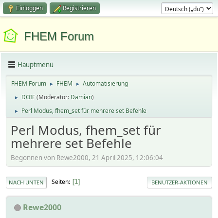
Einloggen
Registrieren
FHEM Forum
Hauptmenü
FHEM Forum
FHEM
Automatisierung
►
►
DOIF
(Moderator:
Damian
)
►
Perl Modus, fhem_set für mehrere set Befehle
►
Perl Modus, fhem_set für
mehrere set Befehle
Begonnen von Rewe2000, 21 April 2025, 12:06:04
Seiten
1
NACH UNTEN
BENUTZER-AKTIONEN
Rewe2000