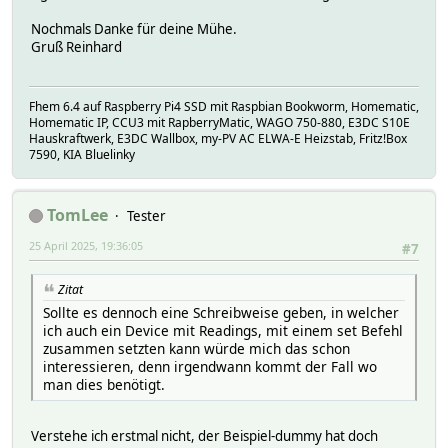
Nochmals Danke für deine Mühe.
Gruß Reinhard
Fhem 6.4 auf Raspberry Pi4 SSD mit Raspbian Bookworm, Homematic,
Homematic IP, CCU3 mit RapberryMatic, WAGO 750-880, E3DC S10E
Hauskraftwerk, E3DC Wallbox, my-PV AC ELWA-E Heizstab, Fritz!Box
7590, KIA Bluelinky
TomLee
Tester
25 April 2025, 19:36:05
#7
Zitat
Sollte es dennoch eine Schreibweise geben, in welcher
ich auch ein Device mit Readings, mit einem set Befehl
zusammen setzten kann würde mich das schon
interessieren, denn irgendwann kommt der Fall wo
man dies benötigt.
Verstehe ich erstmal nicht, der Beispiel-dummy hat doch