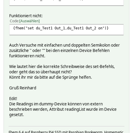
#
fhem_set("du_Test Out_1 aus"); fhem_set("
#
}
#
elsif (::ReadingValDoIf($hash,'di_Test','Betriebs
Funktioniert nicht:
#
fhem_set("du_Test Out_1 ein"); fhem_set("
Code
Auswählen
#
}
{fhem("set du_Test1 Out_1,du_Test1 Out_2 on")}
#
elsif (::ReadingValDoIf($hash,'di_Test','Betriebs
#
fhem_set("du_Test Out_1 aus"); fhem_set("
#
}
#
elsif (::ReadingValDoIf($hash,'di_Test','Betriebs
Auch Versuche mit einfachen und doppelten Semikolon oder
#
fhem_set("du_Test Out_1 aus"); fhem_set("
zusätzliche '' oder "" bei den einzelnen Device Befehlen
#
}
funktionieren nicht.
#
elsif (::ReadingValDoIf($hash,'di_Test','Betriebs
#
fhem_set("du_Test Out_1 ein"); fhem_set("
Wie lautet hier die korrekte Schreibweise des set-Befehls,
#
}
oder geht das so überhaupt nicht?
#
elsif (::ReadingValDoIf($hash,'di_Test','Betriebs
Könnt ihr mir da bitte auf die Sprünge helfen.
#
fhem_set("du_Test Out_1 ein"); fhem_set("
#
}
Gruß Reinhard
#
elsif (::ReadingValDoIf($hash,'di_Test','Betriebs
#
fhem_set("du_Test Out_1 aus"); fhem_set("
Edit!
#
}
Die Readings im dummy-Device können von extern
#
elsif (::ReadingValDoIf($hash,'di_Test','Betriebs
beschrieben werden, Attribut readingList wurde im Device
#
fhem_set("du_Test Out_1 aus"); fhem_set("
gesetzt.
#
}
#
elsif (::ReadingValDoIf($hash,'di_Test','Betriebs
#
fhem_set("du_Test Out_1 aus"); fhem_set("
Fhem 6.4 auf Raspberry Pi4 SSD mit Raspbian Bookworm, Homematic,