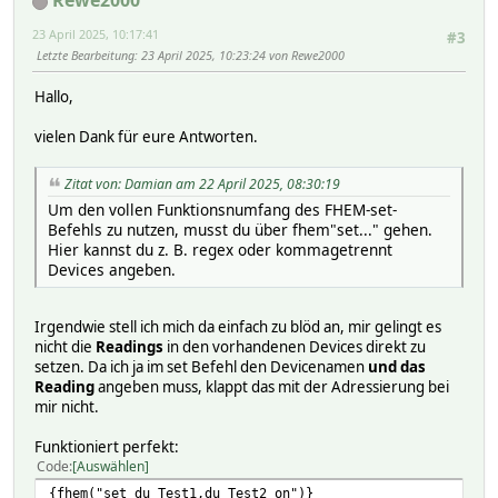
Rewe2000
# NR 597
# NTFY_ORDER 50-di_Test
23 April 2025, 10:17:41
#3
# STATE initialized
Letzte Bearbeitung
: 23 April 2025, 10:23:24 von Rewe2000
# TYPE DOIF
# VERSION 29460 2024-12-29 20:25:48
Hallo,
# eventCount 62
# OLDREADINGS:
vielen Dank für eure Antworten.
# READINGS:
# 2025-04-21 11:44:58 Betriebsart Aus
Zitat von: Damian am 22 April 2025, 08:30:19
# 2025-04-21 11:44:58 block_01 executed
# 2025-04-21 11:44:58 e_di_Test_Betriebsart Aus
Um den vollen Funktionsnumfang des FHEM-set-
# 2025-04-21 11:43:27 mode enabled
Befehls zu nutzen, musst du über fhem"set..." gehen.
# 2025-04-21 11:43:27 state initialized
Hier kannst du z. B. regex oder kommagetrennt
# Regex:
Devices angeben.
# accu:
# bar:
# barAvg:
Irgendwie stell ich mich da einfach zu blöd an, mir gelingt es
# collect:
nicht die
Readings
in den vorhandenen Devices direkt zu
# cond:
setzen. Da ich ja im set Befehl den Devicenamen
und das
# di_Test:
Reading
angeben muss, klappt das mit der Adressierung bei
# 0:
mir nicht.
# Betriebsart ^di_Test$:^Betriebsart:
# condition:
Funktioniert perfekt:
# 0
Code
Auswählen
#
if (::ReadingValDoIf($hash,'di_Test','Betriebsart
{fhem("set du_Test1,du_Test2 on")}