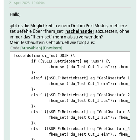
21 April 2025, 12:06:04
Hallo,
gibt es die Möglichkeit in einem Doif im Perl Modus, mehrere
set Befehle über "fhem_set"
nacheinander
abzusetzen, ohne
immer das "fhem_set" mehrmals zu verwenden?
Mein Testbaustein sieht aktuell wie folgt aus:
Code
Auswählen
Erweitern
[code]define di_Test DOIF {\
if ([$SELF:Betriebsart] eq "Aus") {\
fhem_set("du_Test Out_1 aus");; fhem_set(
}\
elsif ([$SELF:Betriebsart] eq "Gebläsestufe_1") {
fhem_set("du_Test Out_1 ein");; fhem_set(
}\
elsif ([$SELF:Betriebsart] eq "Gebläsestufe_2") {
fhem_set("du_Test Out_1 aus");; fhem_set(
}\
elsif ([$SELF:Betriebsart] eq "Gebläsestufe_3") {
fhem_set("du_Test Out_1 aus");; fhem_set(
}\
elsif ([$SELF:Betriebsart] eq "Gebläsestufe_4") {
fhem_set("du_Test Out_1 ein");; fhem_set(
}\