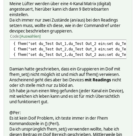
Meine Lüfter werden über eine 4-Kanal Matrix (digital)
angesteuert, hierüber kann ich dann 9 Betriebsarten
einstellen.
Da ich immer nur zwei Zustände (an/aus) bei den Readings
setzen muss, wollte ich diese, wie in der Commandref unter
devspec beschrieben gruppieren.
Code
Auswählen
{ fhem("set du_Test Out_1,du_Test Out_2 ein;set du_Test O
{ fhem("set du_Test Out_2,du_Test Out_3 ein;set du_Test O
{ fhem("set du_Test Out_1,du_Test Out_2 aus;set du_Test O
Damian hatte geschrieben, dass ein Gruppieren im Doif mit
fhem_set() nicht möglich ist und mich auf fhem() verwiesen.
Anscheinend geht dies aber bei Devices
mit Readings
nicht
oder ich stelle mich nur zu blöd an.
Ich habe ja nun einen Weg gefunden (jeder Kanal ein Device),
mit welchen ich leben kann und es ist für mich Übersichtlich
und funktioniert gut.
@Per:
Es ist kein Doif Problem, ich teste immer in der Fhem
Kommandozeile in {} (Perl).
Da ich unsprünglich fhem_set() verwenden wollte, habe ich
diesen Beitrag im Doif Bereich geschrieben. Mittlerweile bin