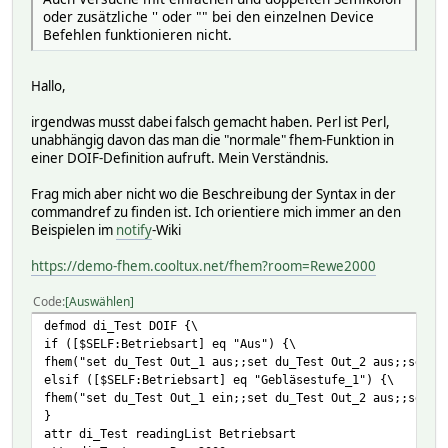
# uiTable:
oder zusätzliche '' oder "" bei den einzelnen Device
#
Befehlen funktionieren nicht.
setstate di_Test initialized
setstate di_Test 2025-04-21 11:44:58 Betriebsart Aus
setstate di_Test 2025-04-21 11:44:58 block_01 executed
Hallo,
setstate di_Test 2025-04-21 11:44:58 e_di_Test_Betriebsar
setstate di_Test 2025-04-21 11:43:27 mode enabled
irgendwas musst dabei falsch gemacht haben. Perl ist Perl,
setstate di_Test 2025-04-21 11:43:27 state initialized
unabhängig davon das man die "normale" fhem-Funktion in
einer DOIF-Definition aufruft. Mein Verständnis.
Frag mich aber nicht wo die Beschreibung der Syntax in der
commandref zu finden ist. Ich orientiere mich immer an den
Beispielen im
notify
-Wiki
https://demo-fhem.cooltux.net/fhem?room=Rewe2000
Code
Auswählen
defmod di_Test DOIF {\
if ([$SELF:Betriebsart] eq "Aus") {\
fhem("set du_Test Out_1 aus;;set du_Test Out_2 aus;;set d
elsif ([$SELF:Betriebsart] eq "Gebläsestufe_1") {\
fhem("set du_Test Out_1 ein;;set du_Test Out_2 aus;;set d
}
attr di_Test readingList Betriebsart