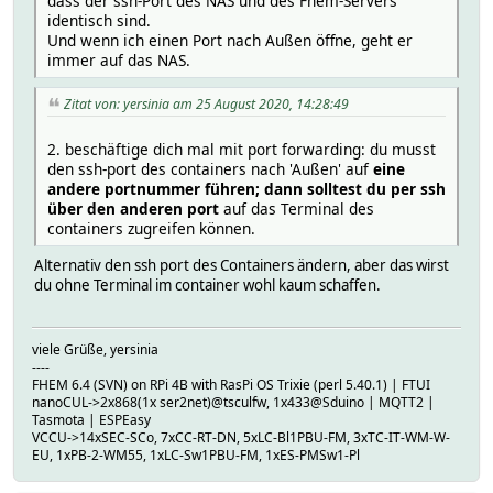
dass der ssh-Port des NAS und des Fhem-Servers
identisch sind.
Und wenn ich einen Port nach Außen öffne, geht er
immer auf das NAS.
Zitat von: yersinia am 25 August 2020, 14:28:49
2. beschäftige dich mal mit port forwarding: du musst
den ssh-port des containers nach 'Außen' auf
eine
andere portnummer führen; dann solltest du per ssh
über den anderen port
auf das Terminal des
containers zugreifen können.
Alternativ den ssh port des Containers ändern, aber das wirst
du ohne Terminal im container wohl kaum schaffen.
viele Grüße, yersinia
----
FHEM 6.4 (SVN) on RPi 4B with RasPi OS Trixie (perl 5.40.1) | FTUI
nanoCUL->2x868(1x ser2net)@tsculfw, 1x433@Sduino | MQTT2 |
Tasmota | ESPEasy
VCCU->14xSEC-SCo, 7xCC-RT-DN, 5xLC-Bl1PBU-FM, 3xTC-IT-WM-W-
EU, 1xPB-2-WM55, 1xLC-Sw1PBU-FM, 1xES-PMSw1-Pl