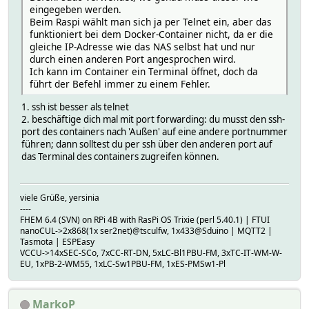
eingegeben werden.
Beim Raspi wählt man sich ja per Telnet ein, aber das
funktioniert bei dem Docker-Container nicht, da er die
gleiche IP-Adresse wie das NAS selbst hat und nur
durch einen anderen Port angesprochen wird.
Ich kann im Container ein Terminal öffnet, doch da
führt der Befehl immer zu einem Fehler.
1. ssh ist besser als telnet
2. beschäftige dich mal mit port forwarding: du musst den ssh-
port des containers nach 'Außen' auf eine andere portnummer
führen; dann solltest du per ssh über den anderen port auf
das Terminal des containers zugreifen können.
viele Grüße, yersinia
----
FHEM 6.4 (SVN) on RPi 4B with RasPi OS Trixie (perl 5.40.1) | FTUI
nanoCUL->2x868(1x ser2net)@tsculfw, 1x433@Sduino | MQTT2 |
Tasmota | ESPEasy
VCCU->14xSEC-SCo, 7xCC-RT-DN, 5xLC-Bl1PBU-FM, 3xTC-IT-WM-W-
EU, 1xPB-2-WM55, 1xLC-Sw1PBU-FM, 1xES-PMSw1-Pl
MarkoP