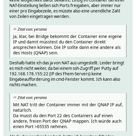
keine Möglichkeit dafür bekannt. Einzig im Container bei einer
NAT-Einstellung ließen sich Ports freigaben, aber immer nur
einer pro Eingabezeile, es müsste also eine unendliche Zahl
von Zeilen eingetragen werden.
Zitat von: yersinia
Ja, klar, bei Bridge bekommt der Container eine eigene
IP und damit müsstest du den Container direkt
ansprechen können. Die IP sollte dann eine andere als
des Hosts (QNAP) sein.
Deshalb hatte ich das ja von NAT aus umgestellt. Leider bringt
es mich nicht weiter, da bei einem ssh-Zugriff per Putty auf
192.168.178.155:22 (IP des Fhem-Servers) keine
Eingabeaufforderung im cmd-Fenster kommt. Ich kann also
nichts machen.
Zitat von: yersinia
Mit NAT tritt der Container immer mit der QNAP IP auf,
natürlich.
Da musst du den Port 22 des Containers auf einen
andere, freien Port der QNAP mappen. Ich würde auch
einen Port >65535 nehmen.