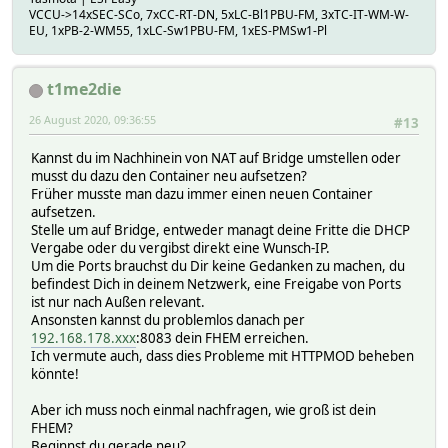
VCCU->14xSEC-SCo, 7xCC-RT-DN, 5xLC-Bl1PBU-FM, 3xTC-IT-WM-W-
EU, 1xPB-2-WM55, 1xLC-Sw1PBU-FM, 1xES-PMSw1-Pl
t1me2die
26 August 2020, 09:36:55
#13
Kannst du im Nachhinein von NAT auf Bridge umstellen oder
musst du dazu den Container neu aufsetzen?
Früher musste man dazu immer einen neuen Container
aufsetzen.
Stelle um auf Bridge, entweder managt deine Fritte die DHCP
Vergabe oder du vergibst direkt eine Wunsch-IP.
Um die Ports brauchst du Dir keine Gedanken zu machen, du
befindest Dich in deinem Netzwerk, eine Freigabe von Ports
ist nur nach Außen relevant.
Ansonsten kannst du problemlos danach per
192.168.178.xxx
:8083 dein FHEM erreichen.
Ich vermute auch, dass dies Probleme mit HTTPMOD beheben
könnte!
Aber ich muss noch einmal nachfragen, wie groß ist dein
FHEM?
Beginnst du gerade neu?