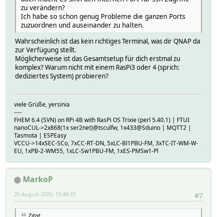
zu verändern?
Ich habe so schon genug Probleme die ganzen Ports
zuzuordnen und auseinander zu halten.
Wahrscheinlich ist das kein richtiges Terminal, was dir QNAP da
zur Verfügung stellt.
Möglicherweise ist das Gesamtsetup für dich erstmal zu
komplex? Warum nicht mit einem RasPi3 oder 4 (sprich:
dediziertes System) probieren?
viele Grüße, yersinia
----
FHEM 6.4 (SVN) on RPi 4B with RasPi OS Trixie (perl 5.40.1) | FTUI
nanoCUL->2x868(1x ser2net)@tsculfw, 1x433@Sduino | MQTT2 |
Tasmota | ESPEasy
VCCU->14xSEC-SCo, 7xCC-RT-DN, 5xLC-Bl1PBU-FM, 3xTC-IT-WM-W-
EU, 1xPB-2-WM55, 1xLC-Sw1PBU-FM, 1xES-PMSw1-Pl
MarkoP
25 August 2020, 15:48:33
#7
Zitat