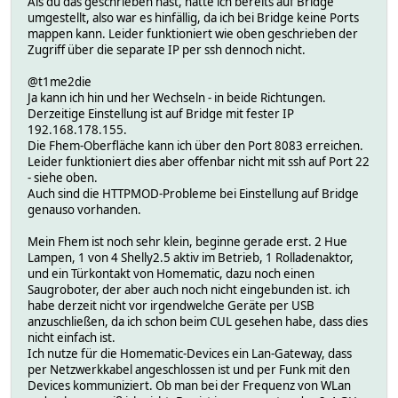
Als du das geschrieben hast, hatte ich bereits auf Bridge
umgestellt, also war es hinfällig, da ich bei Bridge keine Ports
mappen kann. Leider funktioniert wie oben geschrieben der
Zugriff über die separate IP per ssh dennoch nicht.
@t1me2die
Ja kann ich hin und her Wechseln - in beide Richtungen.
Derzeitige Einstellung ist auf Bridge mit fester IP
192.168.178.155.
Die Fhem-Oberfläche kann ich über den Port 8083 erreichen.
Leider funktioniert dies aber offenbar nicht mit ssh auf Port 22
- siehe oben.
Auch sind die HTTPMOD-Probleme bei Einstellung auf Bridge
genauso vorhanden.
Mein Fhem ist noch sehr klein, beginne gerade erst. 2 Hue
Lampen, 1 von 4 Shelly2.5 aktiv im Betrieb, 1 Rolladenaktor,
und ein Türkontakt von Homematic, dazu noch einen
Saugroboter, der aber auch noch nicht eingebunden ist. ich
habe derzeit nicht vor irgendwelche Geräte per USB
anzuschließen, da ich schon beim CUL gesehen habe, dass dies
nicht einfach ist.
Ich nutze für die Homematic-Devices ein Lan-Gateway, dass
per Netzwerkkabel angeschlossen ist und per Funk mit den
Devices kommuniziert. Ob man bei der Frequenz von WLan