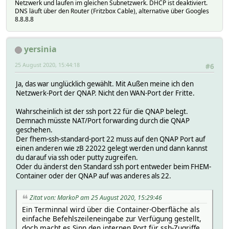
Netzwerk und laufen im gleichen Subnetzwerk. DHCP ist deaktiviert.
DNS läuft über den Router (Fritzbox Cable), alternative über Googles
8.8.8.8
yersinia
25 August 2020, 15:44:18
#6
Ja, das war unglücklich gewählt. Mit Außen meine ich den
Netzwerk-Port der QNAP. Nicht den WAN-Port der Fritte.
Wahrscheinlich ist der ssh port 22 für die QNAP belegt.
Demnach müsste NAT/Port forwarding durch die QNAP
geschehen.
Der fhem-ssh-standard-port 22 muss auf den QNAP Port auf
einen anderen wie zB 22022 gelegt werden und dann kannst
du darauf via ssh oder putty zugreifen.
Oder du änderst den Standard ssh port entweder beim FHEM-
Container oder der QNAP auf was anderes als 22.
Zitat von: MarkoP am 25 August 2020, 15:29:46
Ein Terminnal wird über die Container-Oberfläche als
einfache Befehlszeileneingabe zur Verfügung gestellt,
doch macht es Sinn den internen Port für ssh-Zugriffe