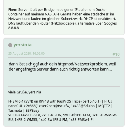
Fhem-Server läuft per Bridge mit eigener IP auf einem Docker-
Container auf meinem NAS. Alle Geräte haben eine statische IP im
Netzwerk und laufen im gleichen Subnetzwerk. DHCP ist deaktiviert.
DNS läuft über den Router (Fritzbox Cable), alternative über Googles
8.8.8.8
yersinia
25 August 2020, 16:03:00
#10
dann löst sich ggf auch dein httpmod/Netzwerkproblem, weil
der angefragte Server dann auch richtig antworten kann...
viele Grüße, yersinia
----
FHEM 6.4 (SVN) on RPi 4B with RasPi OS Trixie (perl 5.40.1) | FTUI
nanoCUL->2x868(1x ser2net)@tsculfw, 1x433@Sduino | MQTT2 |
Tasmota | ESPEasy
VCCU->14xSEC-SCo, 7xCC-RT-DN, 5xLC-Bl1PBU-FM, 3xTC-IT-WM-W-
EU, 1xPB-2-WM55, 1xLC-Sw1PBU-FM, 1xES-PMSw1-Pl