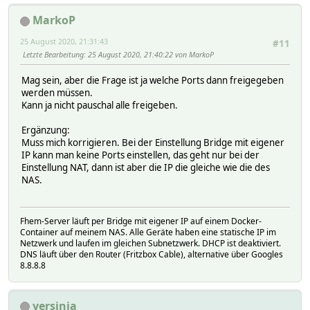
MarkoP
25 August 2020, 21:31:43
#11
Letzte Bearbeitung
: 25 August 2020, 21:40:22 von MarkoP
Mag sein, aber die Frage ist ja welche Ports dann freigegeben
werden müssen.
Kann ja nicht pauschal alle freigeben.
Ergänzung:
Muss mich korrigieren. Bei der Einstellung Bridge mit eigener
IP kann man keine Ports einstellen, das geht nur bei der
Einstellung NAT, dann ist aber die IP die gleiche wie die des
NAS.
Fhem-Server läuft per Bridge mit eigener IP auf einem Docker-
Container auf meinem NAS. Alle Geräte haben eine statische IP im
Netzwerk und laufen im gleichen Subnetzwerk. DHCP ist deaktiviert.
DNS läuft über den Router (Fritzbox Cable), alternative über Googles
8.8.8.8
yersinia