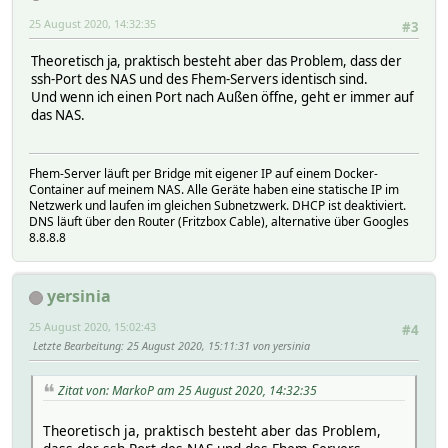
25 August 2020, 14:32:35
#3
Theoretisch ja, praktisch besteht aber das Problem, dass der
ssh-Port des NAS und des Fhem-Servers identisch sind.
Und wenn ich einen Port nach Außen öffne, geht er immer auf
das NAS.
Fhem-Server läuft per Bridge mit eigener IP auf einem Docker-
Container auf meinem NAS. Alle Geräte haben eine statische IP im
Netzwerk und laufen im gleichen Subnetzwerk. DHCP ist deaktiviert.
DNS läuft über den Router (Fritzbox Cable), alternative über Googles
8.8.8.8
yersinia
25 August 2020, 15:02:43
#4
Letzte Bearbeitung
: 25 August 2020, 15:11:31 von yersinia
Zitat von: MarkoP am 25 August 2020, 14:32:35
Theoretisch ja, praktisch besteht aber das Problem,