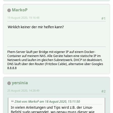
MarkoP
19 August 2020, 19:16:48
#1
Wirklich keiner der mir helfen kann?
Fhem-Server läuft per Bridge mit eigener IP auf einem Docker-
Container auf meinem NAS. Alle Geräte haben eine statische IP im
Netzwerk und laufen im gleichen Subnetzwerk. DHCP ist deaktiviert.
DNS läuft über den Router (Fritzbox Cable), alternative über Googles
8.8.8.8
yersinia
25 August 2020, 14:28:49
#2
Zitat von: MarkoP am 18 August 2020, 15:11:50
In vielen Anleitungen und Tips wird z.B. der Linux-
Befehl sudo verwendet, wo genau muss dieser wie