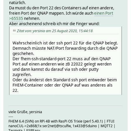
natürlich.
Da musst du den Port 22 des Containers auf einen andere,
freien Port der QNAP mappen. Ich würde auch
einen Port
>65535
nehmen.
Aber anscheinend schreib ich mir die Finger wund:
Zitat von: yersinia am 25 August 2020, 15:44:18
Wahrscheinlich ist der ssh port 22 für die QNAP belegt.
Demnach müsste NAT/Port forwarding durch die QNAP
geschehen.
Der fhem-ssh-standard-port 22 muss auf den QNAP
Port auf einen anderen wie zB 22022 gelegt werden
und dann kannst du darauf via ssh oder putty
zugreifen.
Oder du änderst den Standard ssh port entweder beim
FHEM-Container oder der QNAP auf was anderes als
22.
viele Grüße, yersinia
----
FHEM 6.4 (SVN) on RPi 4B with RasPi OS Trixie (perl 5.40.1) | FTUI
nanoCUL->2x868(1x ser2net)@tsculfw, 1x433@Sduino | MQTT2 |
Tasmota | ESPEasy