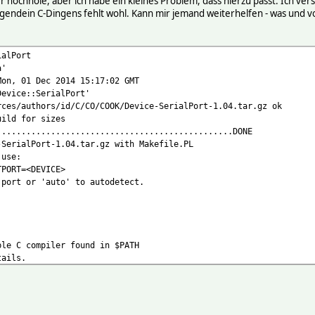
er hochhole, aber ich habe ein kleines Problem, dass hierzu passt. Ich v
 Irgendein C-Dingens fehlt wohl. Kann mir jemand weiterhelfen - was und v
ialPort
a'
on, 01 Dec 2014 15:17:02 GMT
Device::SerialPort'
rces/authors/id/C/CO/COOK/Device-SerialPort-1.04.tar.gz ok
uild for sizes
................................................DONE
-SerialPort-1.04.tar.gz with Makefile.PL
 use:
RT=<DEVICE>
 port or 'auto' to autodetect.
ble C compiler found in $PATH
tails.
t like something. It should have told you
 check 'config.log' for more details.
nd[/usr/bin/perl Makefile.PL]
.tar.gz