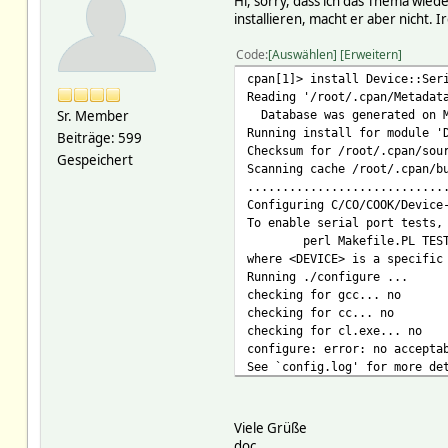
Hi, sorry, dass ich das Thema wied
installieren, macht er aber nicht.
Code
Auswählen
Erweitern
cpan[1]> install Device::Ser
Reading '/root/.cpan/Metadat
Sr. Member
Database was generated on M
Running install for module '
Beiträge: 599
Checksum for /root/.cpan/sou
Gespeichert
Scanning cache /root/.cpan/b
............................
Configuring C/CO/COOK/Device
To enable serial port tests,
perl Makefile.PL TESTPO
where <DEVICE> is a specific
Running ./configure ...
checking for gcc... no
checking for cc... no
checking for cl.exe... no
configure: error: no accepta
See `config.log' for more de
The 'configure' script didn'
what went wrong, but you can
Warning: No success on comma
Viele Grüße
COOK/Device-SerialPort-1.04
doc