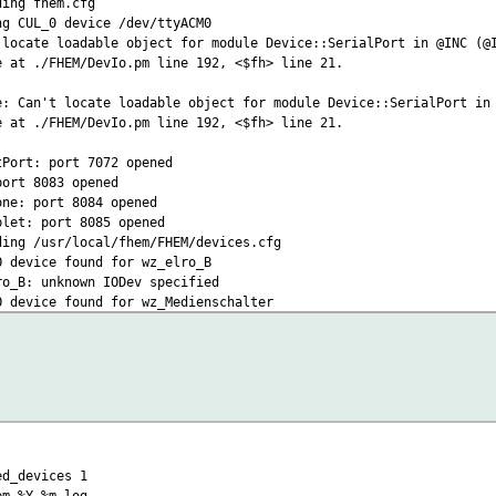
ding fhem.cfg
ng CUL_0 device /dev/ttyACM0
 locate loadable object for module Device::SerialPort in @INC (@
e at ./FHEM/DevIo.pm line 192, <$fh> line 21.
e: Can't locate loadable object for module Device::SerialPort in
e at ./FHEM/DevIo.pm line 192, <$fh> line 21.
tPort: port 7072 opened
port 8083 opened
one: port 8084 opened
blet: port 8085 opened
ding /usr/local/fhem/FHEM/devices.cfg
O device found for wz_elro_B
ro_B: unknown IODev specified
O device found for wz_Medienschalter
dienschalter: unknown IODev specified
O device found for wz_elro_C
ro_C: unknown IODev specified
O device found for wz_Stehlampe
ehlampe: unknown IODev specified
gfile: Can't locate loadable object for module Device::SerialPor
e at ./FHEM/DevIo.pm line 192, <$fh> line 21.
ed_devices 1
cified
em-%Y-%m.log