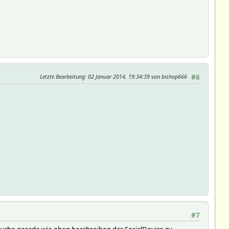
ADA370/Device/SerialPort.pm line 458.
ADA370/Device/SerialPort.pm line 457.
ADA370/Device/SerialPort.pm line 458.
Letzte Bearbeitung
: 02 Januar 2014, 19:34:39 von bishop666
#6
netPort has no password/globalpassword attribute. Running with r
13-09-07 11:58:33Z rudolfkoenig $, os linux, user root, pid 138
#7