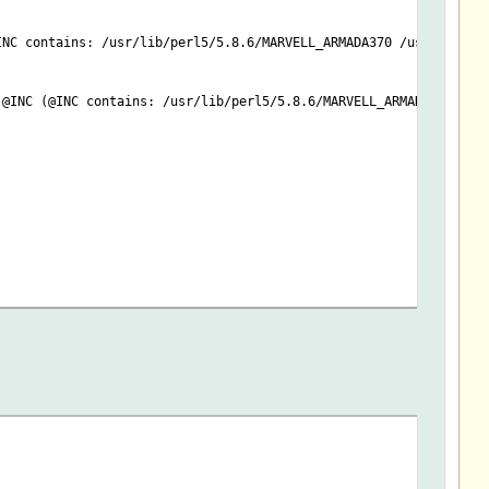
INC contains: /usr/lib/perl5/5.8.6/MARVELL_ARMADA370 /usr/lib/pe
 @INC (@INC contains: /usr/lib/perl5/5.8.6/MARVELL_ARMADA370 /us
t in @INC (@INC contains: /usr/lib/perl5/5.8.6/MARVELL_ARMADA370