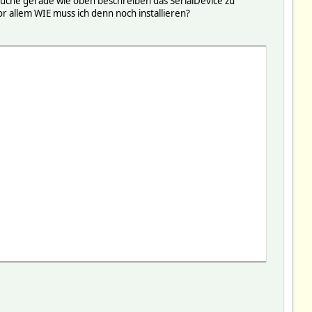
ersuche gerade wie oben beschreiben das SerialDevice zu
or allem WIE muss ich denn noch installieren?