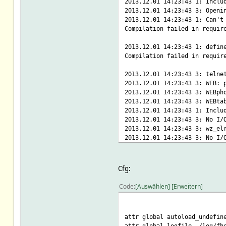
2013.12.01 14:23:43 1: Inclu
2013.12.01 14:23:43 3: Openi
2013.12.01 14:23:43 1: Can't
Compilation failed in requir
2013.12.01 14:23:43 1: defin
Compilation failed in requir
2013.12.01 14:23:43 3: telne
2013.12.01 14:23:43 3: WEB: 
2013.12.01 14:23:43 3: WEBph
2013.12.01 14:23:43 3: WEBta
2013.12.01 14:23:43 1: Inclu
2013.12.01 14:23:43 3: No I/
2013.12.01 14:23:43 3: wz_el
2013.12.01 14:23:43 3: No I/
2013.12.01 14:23:43 3: wz_Me
2013.12.01 14:23:43 3: No I/
2013.12.01 14:23:43 3: wz_el
Cfg:
2013.12.01 14:23:43 3: No I/
2013.12.01 14:23:43 3: wz_St
Code
Auswählen
Erweitern
2013.12.01 14:23:43 1: confi
Compilation failed in requir
attr global autoload_undefin
wz_elro_B: unknown IODev spe
attr global logfile ./log/fh