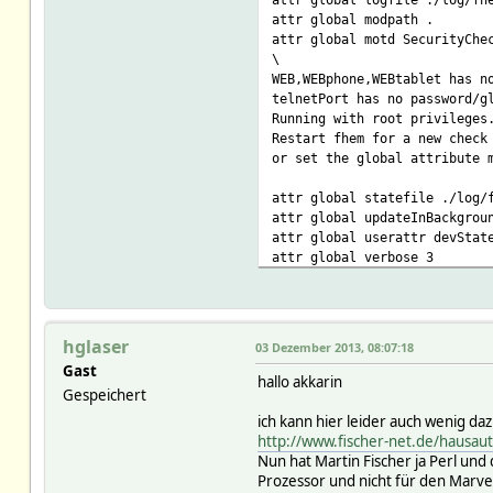
wz_Medienschalter: unknown I
attr global modpath .
wz_elro_C: unknown IODev spe
attr global motd SecurityChe
wz_Stehlampe: unknown IODev 
\
2013.12.01 14:23:43 1: Inclu
WEB,WEBphone,WEBtablet has n
2013.12.01 14:23:43 1: state
telnetPort has no password/g
Please define CUL_0 first
Running with root privileges
2013.12.01 14:23:43 1: usb c
Restart fhem for a new check
Can't exec "lsusb": No such 
or set the global attribute 
2013.12.01 14:23:44 3: Openi
Use of uninitialized value i
attr global statefile ./log/
Use of uninitialized value i
attr global updateInBackgrou
disabling ioctl methods - sy
attr global userattr devStat
at ./FHEM/DevIo.pm line 193
attr global verbose 3
2013.12.01 14:23:44 3: Setti
Use of uninitialized value i
# Disable this to avoid look
Use of uninitialized value i
define initialUsbCheck notif
Use of uninitialized value i
Use of uninitialized value i
hglaser
03 Dezember 2013, 08:07:18
Use of uninitialized value i
Gast
define CUL_0 CUL /dev/ttyACM
hallo akkarin
Use of uninitialized value i
Gespeichert
Use of uninitialized value i
define telnetPort telnet 707
ich kann hier leider auch wenig da
Use of uninitialized value i
http://www.fischer-net.de/hausau
Use of uninitialized value i
define WEB FHEMWEB 8083 glob
Nun hat Martin Fischer ja Perl und
Use of uninitialized value i
attr WEB stylesheetPrefix da
Prozessor und nicht für den Marvel
Use of uninitialized value i