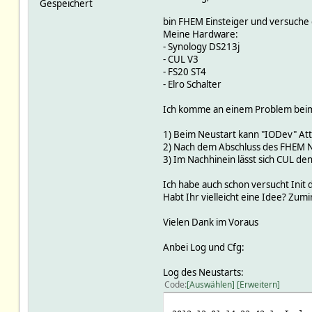
Gespeichert
bin FHEM Einsteiger und versuche 
Meine Hardware:
- Synology DS213j
- CUL V3
- FS20 ST4
- Elro Schalter
Ich komme an einem Problem beim I
1) Beim Neustart kann "IODev" Att
2) Nach dem Abschluss des FHEM Neu
3) Im Nachhinein lässt sich CUL d
Ich habe auch schon versucht Init 
Habt Ihr vielleicht eine Idee? Zum
Vielen Dank im Voraus
Anbei Log und Cfg:
Log des Neustarts:
Code
Auswählen
Erweitern