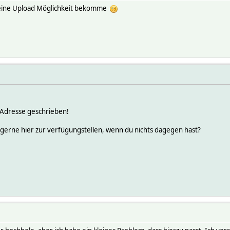
n subroutine entry at /usr/lib/perl5/site_perl/5.8.6/MARVELL_ARM
r eine Upload Möglichkeit bekomme
n subroutine entry at /usr/lib/perl5/site_perl/5.8.6/MARVELL_ARM
n subroutine entry at /usr/lib/perl5/site_perl/5.8.6/MARVELL_ARM
 device opened
: Possible commands: BCFiAZEGMRTVWXefmltux
ng TCM310 device /dev/ttyUSB1
 open /dev/ttyUSB1: No such device
ng TCM310 device /dev/ttyUSB2
 open /dev/ttyUSB2: No such device
ng TCM310 device /dev/ttyUSB3
 open /dev/ttyUSB3: No such device
ng TCM310 device /dev/ttyUSB4
 Adresse geschrieben!
 open /dev/ttyUSB4: No such device
ng TCM310 device /dev/ttyUSB5
gerne hier zur verfügungstellen, wenn du nichts dagegen hast?
 open /dev/ttyUSB5: No such device
ng TCM310 device /dev/ttyUSB6
 open /dev/ttyUSB6: No such device
reate end
ityCheck: WEB,WEBphone,WEBtablet has no basicAuth attribute. tel
r started with 14 defined entities (version $Id: fhem.pl 3872 20