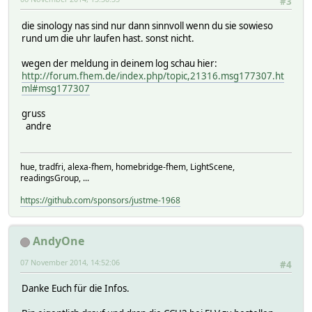
#3
die sinology nas sind nur dann sinnvoll wenn du sie sowieso
rund um die uhr laufen hast. sonst nicht.
wegen der meldung in deinem log schau hier:
http://forum.fhem.de/index.php/topic,21316.msg177307.ht
ml#msg177307
gruss
andre
hue, tradfri, alexa-fhem, homebridge-fhem, LightScene,
readingsGroup, ...
https://github.com/sponsors/justme-1968
AndyOne
07 November 2014, 14:52:06
#4
Danke Euch für die Infos.