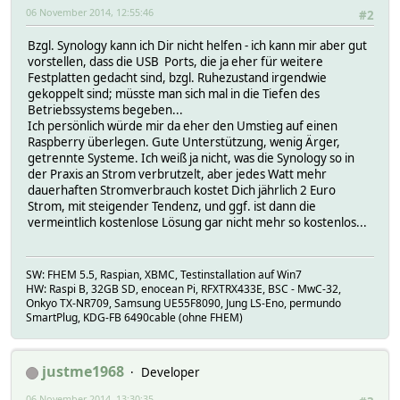
06 November 2014, 12:55:46
#2
Bzgl. Synology kann ich Dir nicht helfen - ich kann mir aber gut
vorstellen, dass die USB Ports, die ja eher für weitere
Festplatten gedacht sind, bzgl. Ruhezustand irgendwie
gekoppelt sind; müsste man sich mal in die Tiefen des
Betriebssystems begeben...
Ich persönlich würde mir da eher den Umstieg auf einen
Raspberry überlegen. Gute Unterstützung, wenig Ärger,
getrennte Systeme. Ich weiß ja nicht, was die Synology so in
der Praxis an Strom verbrutzelt, aber jedes Watt mehr
dauerhaften Stromverbrauch kostet Dich jährlich 2 Euro
Strom, mit steigender Tendenz, und ggf. ist dann die
vermeintlich kostenlose Lösung gar nicht mehr so kostenlos...
SW: FHEM 5.5, Raspian, XBMC, Testinstallation auf Win7
HW: Raspi B, 32GB SD, enocean Pi, RFXTRX433E, BSC - MwC-32,
Onkyo TX-NR709, Samsung UE55F8090, Jung LS-Eno, permundo
SmartPlug, KDG-FB 6490cable (ohne FHEM)
justme1968
Developer
06 November 2014, 13:30:35