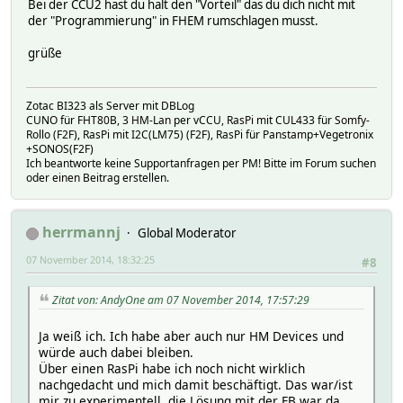
Bei der CCU2 hast du halt den "Vorteil" das du dich nicht mit
der "Programmierung" in FHEM rumschlagen musst.
grüße
Zotac BI323 als Server mit DBLog
CUNO für FHT80B, 3 HM-Lan per vCCU, RasPi mit CUL433 für Somfy-
Rollo (F2F), RasPi mit I2C(LM75) (F2F), RasPi für Panstamp+Vegetronix
+SONOS(F2F)
Ich beantworte keine Supportanfragen per PM! Bitte im Forum suchen
oder einen Beitrag erstellen.
herrmannj
Global Moderator
07 November 2014, 18:32:25
#8
Zitat von: AndyOne am 07 November 2014, 17:57:29
Ja weiß ich. Ich habe aber auch nur HM Devices und
würde auch dabei bleiben.
Über einen RasPi habe ich noch nicht wirklich
nachgedacht und mich damit beschäftigt. Das war/ist
mir zu experimentell, die Lösung mit der FB war da