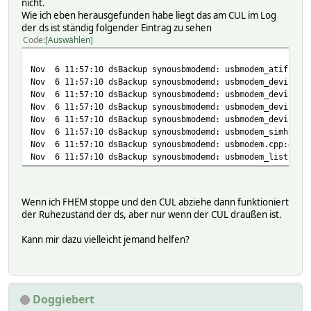
nicht.
Wie ich eben herausgefunden habe liegt das am CUL im Log
der ds ist ständig folgender Eintrag zu sehen
Code
Auswählen
Nov 6 11:57:10 dsBackup synousbmodemd: usbmodem_atif.cpp:
Nov 6 11:57:10 dsBackup synousbmodemd: usbmodem_devicenod
Nov 6 11:57:10 dsBackup synousbmodemd: usbmodem_devicenod
Nov 6 11:57:10 dsBackup synousbmodemd: usbmodem_devicenod
Nov 6 11:57:10 dsBackup synousbmodemd: usbmodem_devic
Nov 6 11:57:10 dsBackup synousbmodemd: usbmodem_s
Nov 6 11:57:10 dsBackup synousbmodemd: usbmode
Nov 6 11:57:10 dsBackup synousbmodemd: usbmodem_list.cpp:
Wenn ich FHEM stoppe und den CUL abziehe dann funktioniert
der Ruhezustand der ds, aber nur wenn der CUL draußen ist.
Kann mir dazu vielleicht jemand helfen?
Doggiebert