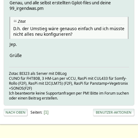
Genau, und alle selbst erstellten Gplot-files und deine
99_irgendwas.pm
Zitat
D.h. der Umstieg wäre genauso einfach und ich müsste
nicht alles neu konfigurieren?
Jep.
Grüße
Zotac BI323 als Server mit DBLog
CUNO für FHT80B, 3 HM-Lan per vCCU, RasPi mit CUL433 für Somfy-
Rollo (F2F), RasPi mit I2C(LM75) (F2F), RasPi für Panstamp+Vegetronix
+SONOS(F2F)
Ich beantworte keine Supportanfragen per PM! Bitte im Forum suchen
oder einen Beitrag erstellen.
Seiten
1
NACH OBEN
BENUTZER-AKTIONEN