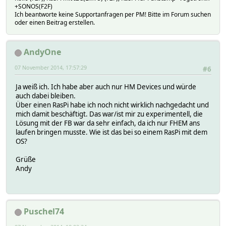
+SONOS(F2F)
Ich beantworte keine Supportanfragen per PM! Bitte im Forum suchen
oder einen Beitrag erstellen.
AndyOne
07 November 2014, 17:57:29
#6
Ja weiß ich. Ich habe aber auch nur HM Devices und würde
auch dabei bleiben.
Über einen RasPi habe ich noch nicht wirklich nachgedacht und
mich damit beschäftigt. Das war/ist mir zu experimentell, die
Lösung mit der FB war da sehr einfach, da ich nur FHEM ans
laufen bringen musste. Wie ist das bei so einem RasPi mit dem
OS?
Grüße
Andy
Puschel74