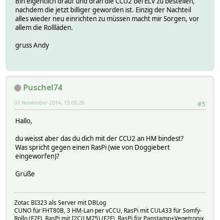
Bin eigentlich drauf und dran die CCU2 bei ELV zu bestellen,
nachdem die jetzt billiger geworden ist. Einzig der Nachteil
alles wieder neu einrichten zu müssen macht mir Sorgen, vor
allem die Rollläden.
gruss Andy
Puschel74
07 November 2014, 15:05:26
#5
Hallo,
du weisst aber das du dich mit der CCU2 an HM bindest?
Was spricht gegen einen RasPi (wie von Doggiebert
eingeworfen)?
Grüße
Zotac BI323 als Server mit DBLog
CUNO für FHT80B, 3 HM-Lan per vCCU, RasPi mit CUL433 für Somfy-
Rollo (F2F), RasPi mit I2C(LM75) (F2F), RasPi für Panstamp+Vegetronix