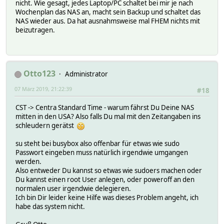
nicht. Wie gesagt, jedes Laptop/PC schaltet bei mir je nach
Wochenplan das NAS an, macht sein Backup und schaltet das
NAS wieder aus. Da hat ausnahmsweise mal FHEM nichts mit
beizutragen.
Otto123
Administrator
07 März 2019, 21:22:39
#18
CST -> Centra Standard Time - warum fährst Du Deine NAS
mitten in den USA? Also falls Du mal mit den Zeitangaben ins
schleudern gerätst
su steht bei busybox also offenbar für etwas wie sudo
Passwort eingeben muss natürlich irgendwie umgangen
werden.
Also entweder Du kannst so etwas wie sudoers machen oder
Du kannst einen root User anlegen, oder poweroff an den
normalen user irgendwie delegieren.
Ich bin Dir leider keine Hilfe was dieses Problem angeht, ich
habe das system nicht.