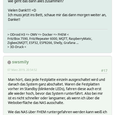
wie geht das dann alles zusammen?
Vielen Dank!!!! =D
Ich muss jetzt ins Bett, schaue mir das dann morgen weiter an,
Danke!!
> ODroid H3 => OMV => Docker => FHEM <
Fritz!Box 7590, Fritz!Repeater 6000, MQTT, RaspberryMatic,
Zigbee2MQTT, ESP32, ESP8266, Shelly, Grafana ...
> 3D-Druck <
swsmily
07 März 2019, 20:54:52
#17
Man hört, dass jede Festplatte einzeln ausgeschaltet wird und
danach das System ganz abschaltet. Waren die Festplatten
vorher im Standby (blinkende LEDs), fahren diese auch erst
alle wieder hoch, bevor das System runterfährt. Also bei mir
ist es nicht schneller oder langsamer, als wenn ich über die
Weboberfläche das NAS ausschalte.
Wie das NAS über FHEM runtergefahren werden kann weiß ich