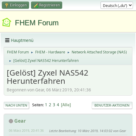
Einloggen
Registrieren
FHEM Forum
Hauptmenü
FHEM Forum
FHEM - Hardware
Network Attached Storage (NAS)
►
►
[Gelöst] Zyxel NAS542 Herunterfahren
►
[Gelöst] Zyxel NAS542
Herunterfahren
Begonnen von Gear, 06 März 2019, 20:41:36
1
2
3
4
Seiten
Alle
NACH UNTEN
BENUTZER-AKTIONEN
Gear
06 März 2019, 20:41:36
Letzte Bearbeitung
: 10 März 2019, 14:03:02 von Gear