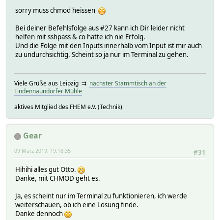
sorry muss chmod heissen
Bei deiner Befehlsfolge aus #27 kann ich Dir leider nicht
helfen mit sshpass & co hatte ich nie Erfolg.
Und die Folge mit den Inputs innerhalb vom Input ist mir auch
zu undurchsichtig. Scheint so ja nur im Terminal zu gehen.
Viele Grüße aus Leipzig ⇉
nächster Stammtisch an der
Lindennaundorfer Mühle
aktives Mitglied des FHEM e.V. (Technik)
Gear
09 März 2019, 19:18:35
#31
Hihihi alles gut Otto.
Danke, mit CHMOD geht es.
Ja, es scheint nur im Terminal zu funktionieren, ich werde
weiterschauen, ob ich eine Lösung finde.
Danke dennoch