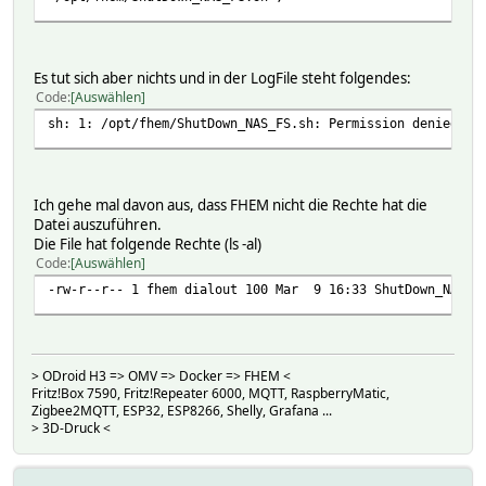
Es tut sich aber nichts und in der LogFile steht folgendes:
Code
Auswählen
sh: 1: /opt/fhem/ShutDown_NAS_FS.sh: Permission denied
Ich gehe mal davon aus, dass FHEM nicht die Rechte hat die
Datei auszuführen.
Die File hat folgende Rechte (ls -al)
Code
Auswählen
-rw-r--r-- 1 fhem dialout 100 Mar 9 16:33 ShutDown_NAS_F
> ODroid H3 => OMV => Docker => FHEM <
Fritz!Box 7590, Fritz!Repeater 6000, MQTT, RaspberryMatic,
Zigbee2MQTT, ESP32, ESP8266, Shelly, Grafana ...
> 3D-Druck <