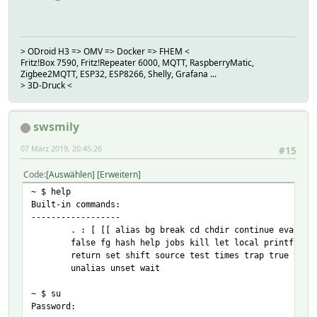
> ODroid H3 => OMV => Docker => FHEM <
Fritz!Box 7590, Fritz!Repeater 6000, MQTT, RaspberryMatic,
Zigbee2MQTT, ESP32, ESP8266, Shelly, Grafana ...
> 3D-Druck <
swsmily
07 März 2019, 20:45:26
#15
Code
Auswählen
Erweitern
~ $ help
Built-in commands:
------------------
. : [ [[ alias bg break cd chdir continue eval exec
false fg hash help jobs kill let local printf pwd r
return set shift source test times trap true type u
unalias unset wait
~ $ su
Password: