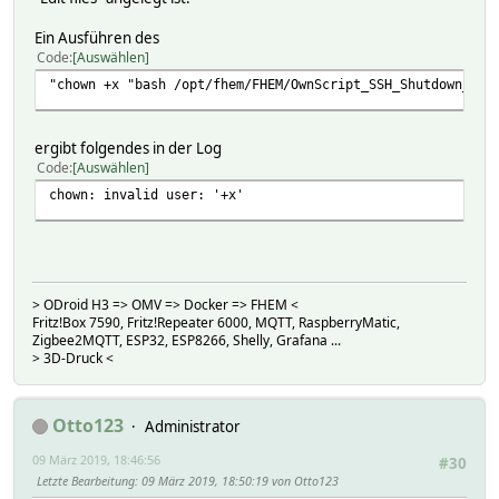
Ein Ausführen des
Code
Auswählen
"chown +x "bash /opt/fhem/FHEM/OwnScript_SSH_Shutdown_NAS
ergibt folgendes in der Log
Code
Auswählen
chown: invalid user: '+x'
> ODroid H3 => OMV => Docker => FHEM <
Fritz!Box 7590, Fritz!Repeater 6000, MQTT, RaspberryMatic,
Zigbee2MQTT, ESP32, ESP8266, Shelly, Grafana ...
> 3D-Druck <
Otto123
Administrator
09 März 2019, 18:46:56
#30
Letzte Bearbeitung
: 09 März 2019, 18:50:19 von Otto123