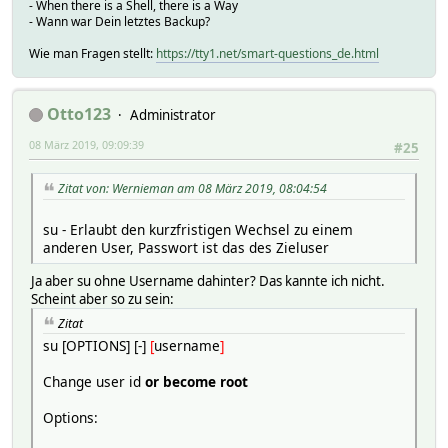
- When there is a Shell, there is a Way
- Wann war Dein letztes Backup?
Wie man Fragen stellt:
https://tty1.net/smart-questions_de.html
Otto123
Administrator
08 März 2019, 09:09:39
#25
Zitat von: Wernieman am 08 März 2019, 08:04:54
su - Erlaubt den kurzfristigen Wechsel zu einem
anderen User, Passwort ist das des Zieluser
Ja aber su ohne Username dahinter? Das kannte ich nicht.
Scheint aber so zu sein:
Zitat
su [OPTIONS] [-]
[
username
]
Change user id
or become root
Options: