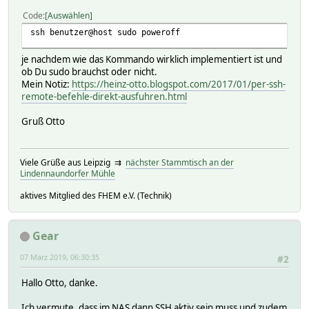
Code
Auswählen
ssh benutzer@host sudo poweroff
je nachdem wie das Kommando wirklich implementiert ist und
ob Du sudo brauchst oder nicht.
Mein Notiz:
https://heinz-otto.blogspot.com/2017/01/per-ssh-
remote-befehle-direkt-ausfuhren.html
Gruß Otto
Viele Grüße aus Leipzig ⇉
nächster Stammtisch an der
Lindennaundorfer Mühle
aktives Mitglied des FHEM e.V. (Technik)
Gear
07 März 2019, 06:30:35
#2
Hallo Otto, danke.
Ich vermute, dass im NAS dann SSH aktiv sein muss und zudem