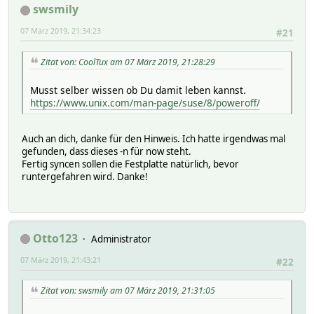
swsmily
07 März 2019, 21:34:23
#21
Zitat von: CoolTux am 07 März 2019, 21:28:29
Musst selber wissen ob Du damit leben kannst.
https://www.unix.com/man-page/suse/8/poweroff/
Auch an dich, danke für den Hinweis. Ich hatte irgendwas mal
gefunden, dass dieses -n für now steht.
Fertig syncen sollen die Festplatte natürlich, bevor
runtergefahren wird. Danke!
Otto123
Administrator
07 März 2019, 21:43:21
#22
Zitat von: swsmily am 07 März 2019, 21:31:05