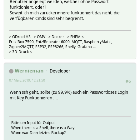
Benutzer angelegt werden, welcher ohne Passwort
funktioniert, oder?
Soweit ich mich zurückerinnere funktioniert das nicht, die
verfügbaren Cmds sind sehr begrenzt.
> ODroid H3 => OMV => Docker => FHEM <
Fritz!Box 7590, Fritz!Repeater 6000, MQTT, RaspberryMatic,
Zigbee2MQTT, ESP32, ESP8266, Shelly, Grafana ...
> 3D-Druck <
Wernieman
Developer
07 März 2019, 12:21:50
#6
Wenn ssh geht, sollte (zu 99,9%) auch ein Passwortloses Login
mit Key Funktionieren ....
- Bitte um Input für Output
- When there is a Shell, there is a Way
- Wann war Dein letztes Backup?