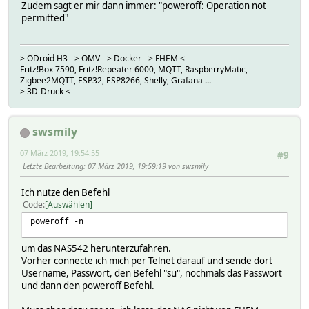
Zudem sagt er mir dann immer: "poweroff: Operation not
permitted"
> ODroid H3 => OMV => Docker => FHEM <
Fritz!Box 7590, Fritz!Repeater 6000, MQTT, RaspberryMatic,
Zigbee2MQTT, ESP32, ESP8266, Shelly, Grafana ...
> 3D-Druck <
swsmily
07 März 2019, 19:54:55
#9
Letzte Bearbeitung
: 07 März 2019, 19:59:19 von swsmily
Ich nutze den Befehl
Code
Auswählen
poweroff -n
um das NAS542 herunterzufahren.
Vorher connecte ich mich per Telnet darauf und sende dort
Username, Passwort, den Befehl "su", nochmals das Passwort
und dann den poweroff Befehl.