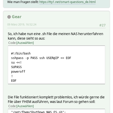
Wie man Fragen stellt:
https://tty1.net/smart-questions_de.html
Gear
09 März 2019, 16:52:24
#27
So, ich habe nun eine .sh File die meinen NAS herunterfahren
kann, diese sieht so aus:
Code
Auswählen
#!/bin/bash
sshpass -p PASS ssh USER@IP << EOF
su <<!
SUPASS
poweroff
!
EOF
Die File funktioniert komplett problemlos, ich würde gerne die
File über FHEM ausführen, was laut Forum so gehen soll:
Code
Auswählen
"/opt/fhem/ShutDown_NAS_FS.sh";