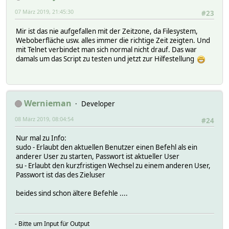
07 März 2019, 21:45:30
#23
Mir ist das nie aufgefallen mit der Zeitzone, da Filesystem,
Weboberfläche usw. alles immer die richtige Zeit zeigten. Und
mit Telnet verbindet man sich normal nicht drauf. Das war
damals um das Script zu testen und jetzt zur Hilfestellung
Wernieman
Developer
08 März 2019, 08:04:54
#24
Nur mal zu Info:
sudo - Erlaubt den aktuellen Benutzer einen Befehl als ein
anderer User zu starten, Passwort ist aktueller User
su - Erlaubt den kurzfristigen Wechsel zu einem anderen User,
Passwort ist das des Zieluser
beides sind schon ältere Befehle ....
- Bitte um Input für Output