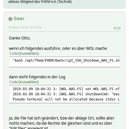
aktives Mitglied des FHEM e.V. (Technik)
Gear
09 März 2019, 18:10:03
#29
Danke Otto,
wenn ich folgendes ausführe, oder es über WOL mache
Code
Auswählen
"bash /opt/fhem/FHEM/OwnScript_SSH_Shutdown_NAS_FS.sh"
dann steht folgendes in der Log
Code
Auswählen
2019.03.09 18:04:31 3: [WOL.NAS.FS] set WOL.NAS.FS off
2019.03.09 18:04:31 3: [WOL.NAS.FS] shutdownCmd: "bash /o
Pseudo-terminal will not be allocated because stdin is no
Ja, die File hat sich geändert, bzw der ablage Ort, sollte aber
nichts machen, da die Rechte die gleichen sind und es über
"Edit files" angelegt ist.