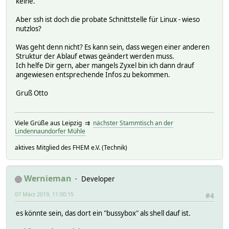
keine.
Aber ssh ist doch die probate Schnittstelle für Linux - wieso
nutzlos?
Was geht denn nicht? Es kann sein, dass wegen einer anderen
Struktur der Ablauf etwas geändert werden muss.
Ich helfe Dir gern, aber mangels Zyxel bin ich dann drauf
angewiesen entsprechende Infos zu bekommen.
Gruß Otto
Viele Grüße aus Leipzig ⇉
nächster Stammtisch an der
Lindennaundorfer Mühle
aktives Mitglied des FHEM e.V. (Technik)
Wernieman
Developer
07 März 2019, 11:00:15
#4
es könnte sein, das dort ein "bussybox" als shell dauf ist.