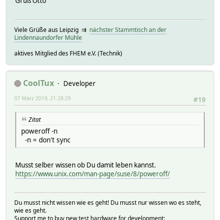
Gruß Otto
Viele Grüße aus Leipzig ⇉
nächster Stammtisch an der
Lindennaundorfer Mühle
aktives Mitglied des FHEM e.V. (Technik)
CoolTux
Developer
07 März 2019, 21:28:29
#19
Zitat
poweroff -n
-n = don't sync
Musst selber wissen ob Du damit leben kannst.
https://www.unix.com/man-page/suse/8/poweroff/
Du musst nicht wissen wie es geht! Du musst nur wissen wo es steht,
wie es geht.
Support me to buy new test hardware for development: