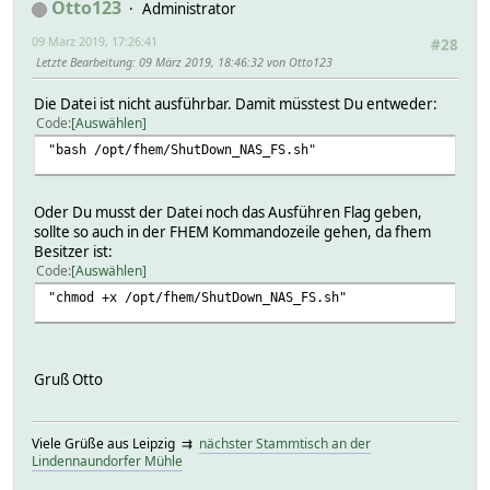
Otto123
Administrator
09 März 2019, 17:26:41
#28
Letzte Bearbeitung
: 09 März 2019, 18:46:32 von Otto123
Die Datei ist nicht ausführbar. Damit müsstest Du entweder:
Code
Auswählen
"bash /opt/fhem/ShutDown_NAS_FS.sh"
Oder Du musst der Datei noch das Ausführen Flag geben,
sollte so auch in der FHEM Kommandozeile gehen, da fhem
Besitzer ist:
Code
Auswählen
"chmod +x /opt/fhem/ShutDown_NAS_FS.sh"
Gruß Otto
Viele Grüße aus Leipzig ⇉
nächster Stammtisch an der
Lindennaundorfer Mühle