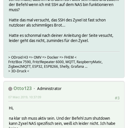
der Befehl wenn ich mit SSH auf dem NAS bin funktionieren
muss?
Hatte das mal versucht, das SSH des Zyxel ist fast schon
nutzloser als schimmliges Brot...
Hatte es schonmal nach deiner Anleitung der Seite vesucht,
leider geht das nicht, zumindes für den Zyxel.
> ODroid H3 => OMV => Docker => FHEM <
Fritz!Box 7590, Fritz!Repeater 6000, MQTT, RaspberryMatic,
Zigbee2MQTT, ESP32, ESP8266, Shelly, Grafana ...
> 3D-Druck <
Otto123
Administrator
07 März 2019, 10:37:09
#3
Hi,
na klar ssh muss aktiv sein. Und der Befehl zum shutdown
kann Zyxel NAS spezifisch sein, weiß ich leider nicht. Ich habe