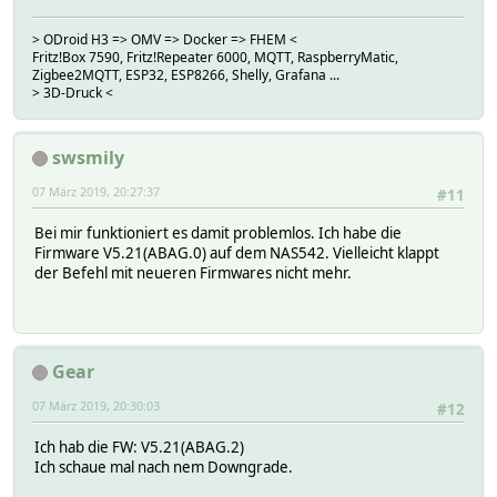
> ODroid H3 => OMV => Docker => FHEM <
Fritz!Box 7590, Fritz!Repeater 6000, MQTT, RaspberryMatic,
Zigbee2MQTT, ESP32, ESP8266, Shelly, Grafana ...
> 3D-Druck <
swsmily
07 März 2019, 20:27:37
#11
Bei mir funktioniert es damit problemlos. Ich habe die
Firmware V5.21(ABAG.0) auf dem NAS542. Vielleicht klappt
der Befehl mit neueren Firmwares nicht mehr.
Gear
07 März 2019, 20:30:03
#12
Ich hab die FW: V5.21(ABAG.2)
Ich schaue mal nach nem Downgrade.