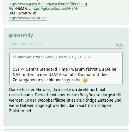
https://www.paypal.com/paypalme/MOldenburg
My FHEM Git:
https://git.cooltux.net/FHEM/
Das TuxNet Wiki:
https://www.cooltux.net
swsmily
07 März 2019, 21:31:05
#20
Zitat von: Otto123 am 07 März 2019, 21:22:39
CST -> Centra Standard Time - warum fährst Du Deine
NAS mitten in den USA? Also falls Du mal mit den
Zeitangaben ins schleudern gerätst
Danke für den Hinweis, da musste ich direkt nochmal
nachschauen. Dies scheint aber nur im BusyBox so dargestellt
werden. In der Weboberfläche ist es die richtige Zeitzone und
wenn Dateien angelegt werden, dann auch mit richtigem
Zeitstempel.