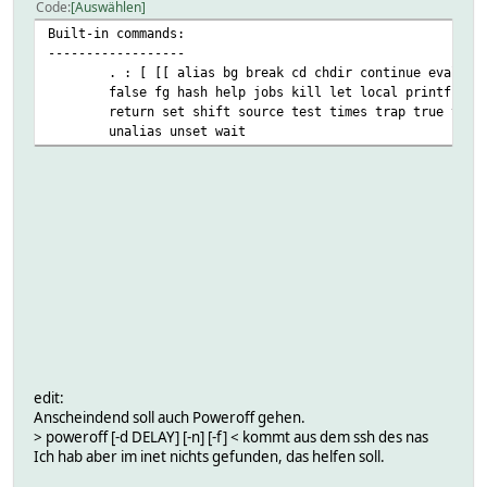
Code
Auswählen
Built-in commands:
------------------
. : [ [[ alias bg break cd chdir continue eval exec
false fg hash help jobs kill let local printf pwd r
return set shift source test times trap true type u
unalias unset wait
edit:
Anscheindend soll auch Poweroff gehen.
> poweroff [-d DELAY] [-n] [-f] < kommt aus dem ssh des nas
Ich hab aber im inet nichts gefunden, das helfen soll.