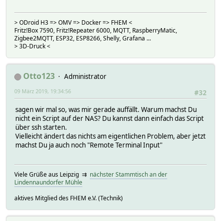
> ODroid H3 => OMV => Docker => FHEM <
Fritz!Box 7590, Fritz!Repeater 6000, MQTT, RaspberryMatic,
Zigbee2MQTT, ESP32, ESP8266, Shelly, Grafana ...
> 3D-Druck <
Otto123
Administrator
09 März 2019, 19:34:56
#32
sagen wir mal so, was mir gerade auffällt. Warum machst Du
nicht ein Script auf der NAS? Du kannst dann einfach das Script
über ssh starten.
Vielleicht ändert das nichts am eigentlichen Problem, aber jetzt
machst Du ja auch noch "Remote Terminal Input"
Viele Grüße aus Leipzig ⇉
nächster Stammtisch an der
Lindennaundorfer Mühle
aktives Mitglied des FHEM e.V. (Technik)