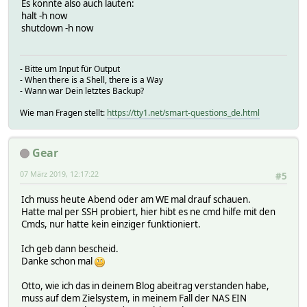
Es könnte also auch lauten:
halt -h now
shutdown -h now
- Bitte um Input für Output
- When there is a Shell, there is a Way
- Wann war Dein letztes Backup?
Wie man Fragen stellt:
https://tty1.net/smart-questions_de.html
Gear
07 März 2019, 12:17:22
#5
Ich muss heute Abend oder am WE mal drauf schauen.
Hatte mal per SSH probiert, hier hibt es ne cmd hilfe mit den
Cmds, nur hatte kein einziger funktioniert.
Ich geb dann bescheid.
Danke schon mal
Otto, wie ich das in deinem Blog abeitrag verstanden habe,
muss auf dem Zielsystem, in meinem Fall der NAS EIN