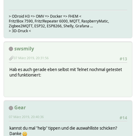
> ODroid H3 => OMV => Docker => FHEM <
Fritz!Box 7590, Fritz!Repeater 6000, MQTT, RaspberryMatic,
Zigbee2MQTT, ESP32, ESP8266, Shelly, Grafana ...
> 3D-Druck <
swsmily
07 März 2019, 20:31:56
#13
Hab es auch gerade eben selbst mit Telnet nochmal getestet
und funktioniert:
Gear
07 März 2019, 20:40:36
#14
kannst du mal "help" tippen und die auswahlliste schicken?
Danke