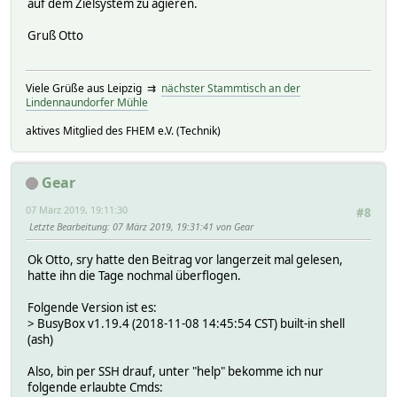
auf dem Zielsystem zu agieren.
Gruß Otto
Viele Grüße aus Leipzig ⇉
nächster Stammtisch an der
Lindennaundorfer Mühle
aktives Mitglied des FHEM e.V. (Technik)
Gear
07 März 2019, 19:11:30
#8
Letzte Bearbeitung
: 07 März 2019, 19:31:41 von Gear
Ok Otto, sry hatte den Beitrag vor langerzeit mal gelesen,
hatte ihn die Tage nochmal überflogen.
Folgende Version ist es:
> BusyBox v1.19.4 (2018-11-08 14:45:54 CST) built-in shell
(ash)
Also, bin per SSH drauf, unter "help" bekomme ich nur
folgende erlaubte Cmds: