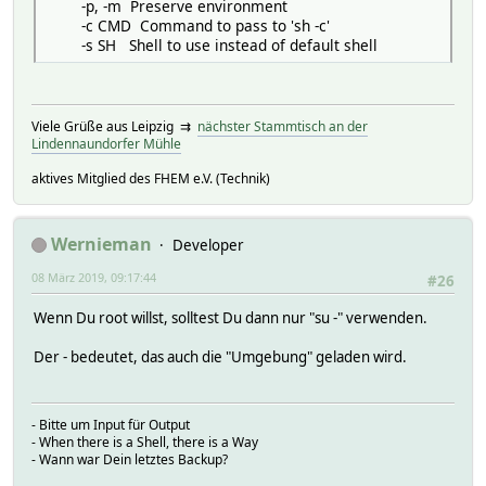
-p, -m Preserve environment
-c CMD Command to pass to 'sh -c'
-s SH Shell to use instead of default shell
Viele Grüße aus Leipzig ⇉
nächster Stammtisch an der
Lindennaundorfer Mühle
aktives Mitglied des FHEM e.V. (Technik)
Wernieman
Developer
08 März 2019, 09:17:44
#26
Wenn Du root willst, solltest Du dann nur "su -" verwenden.
Der - bedeutet, das auch die "Umgebung" geladen wird.
- Bitte um Input für Output
- When there is a Shell, there is a Way
- Wann war Dein letztes Backup?