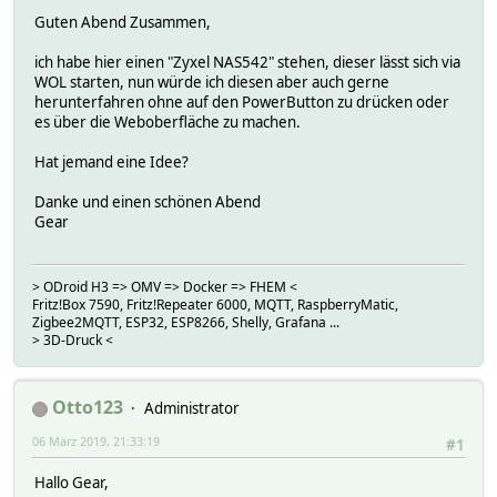
Guten Abend Zusammen,
ich habe hier einen "Zyxel NAS542" stehen, dieser lässt sich via
WOL starten, nun würde ich diesen aber auch gerne
herunterfahren ohne auf den PowerButton zu drücken oder
es über die Weboberfläche zu machen.
Hat jemand eine Idee?
Danke und einen schönen Abend
Gear
> ODroid H3 => OMV => Docker => FHEM <
Fritz!Box 7590, Fritz!Repeater 6000, MQTT, RaspberryMatic,
Zigbee2MQTT, ESP32, ESP8266, Shelly, Grafana ...
> 3D-Druck <
Otto123
Administrator
06 März 2019, 21:33:19
#1
Hallo Gear,