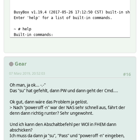
BusyBox v1.19.4 (2017-05-26 17:12:50 CST) built-in shell 
Enter 'help' for a list of built-in commands.
~ # help
Built-in commands:
------------------
. : [ [[ alias bg break cd chdir continue eval exec
false fg hash help jobs kill let local printf pwd r
return set shift source test times trap true type u
Gear
unalias unset wait
07 März 2019, 20:52:03
#16
~ #
Oh man, ja ok... -.-"
Das "su" hat gefehlt, dann PW und dann geht der Cmd....
Ok gut, dann wäre das Problem ja gelöst.
> Nach "poweroff -n" war der NAS sehr schnell aus, fährt der
denn dann richtig runter? Sehr ungewohnt.
Und ich kann den Abschaltbefehl per WOl in FHEM dann
abschicken?
Ich muss da dann ja "su", "Pass" und "poweroff -n" eingeben,