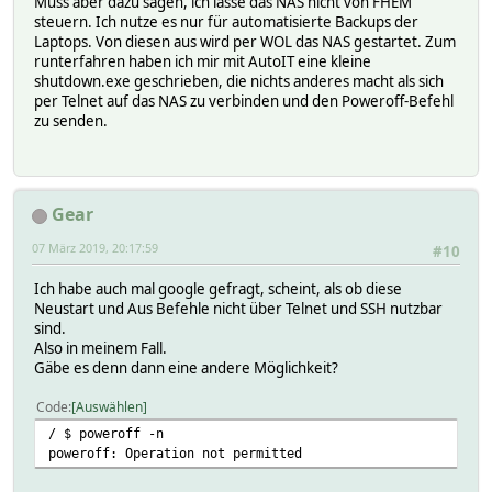
Muss aber dazu sagen, ich lasse das NAS nicht von FHEM
steuern. Ich nutze es nur für automatisierte Backups der
Laptops. Von diesen aus wird per WOL das NAS gestartet. Zum
runterfahren haben ich mir mit AutoIT eine kleine
shutdown.exe geschrieben, die nichts anderes macht als sich
per Telnet auf das NAS zu verbinden und den Poweroff-Befehl
zu senden.
Gear
07 März 2019, 20:17:59
#10
Ich habe auch mal google gefragt, scheint, als ob diese
Neustart und Aus Befehle nicht über Telnet und SSH nutzbar
sind.
Also in meinem Fall.
Gäbe es denn dann eine andere Möglichkeit?
Code
Auswählen
/ $ poweroff -n
poweroff: Operation not permitted