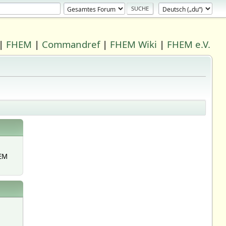
|
FHEM
|
Commandref
|
FHEM Wiki
|
FHEM e.V.
EM