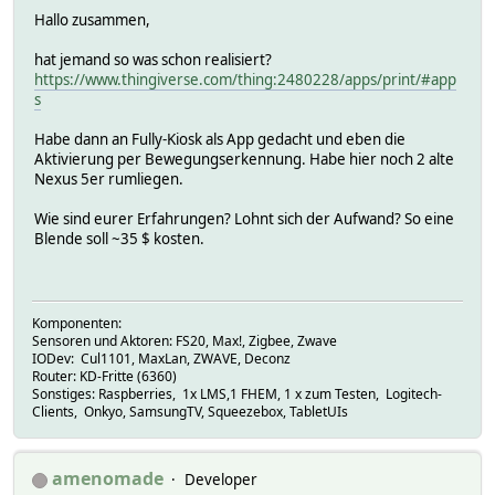
Hallo zusammen,
hat jemand so was schon realisiert?
https://www.thingiverse.com/thing:2480228/apps/print/#app
s
Habe dann an Fully-Kiosk als App gedacht und eben die
Aktivierung per Bewegungserkennung. Habe hier noch 2 alte
Nexus 5er rumliegen.
Wie sind eurer Erfahrungen? Lohnt sich der Aufwand? So eine
Blende soll ~35 $ kosten.
Komponenten:
Sensoren und Aktoren: FS20, Max!, Zigbee, Zwave
IODev: Cul1101, MaxLan, ZWAVE, Deconz
Router: KD-Fritte (6360)
Sonstiges: Raspberries, 1x LMS,1 FHEM, 1 x zum Testen, Logitech-
Clients, Onkyo, SamsungTV, Squeezebox, TabletUIs
amenomade
Developer