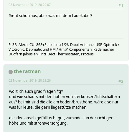
02 November 2019, 20:29:07
#1
Sieht schön aus, aber was mit dem Ladekabel?
Pi 3B, Alexa, CUL868+Selbstbau 1/2λ-Dipol-Antenne, USB Optolink /
Vitotronic, Debmatic und HM / HmIP Komponenten, Rademacher
Duofern Jalousien, Fritz!Dect Thermostaten, Proteus
the ratman
02 November 2019, 20:32:26
#2
wollt ich auch grad fragen *g*
und wie schauts mit den höhen von steckdosen/lichtschaltern
aus? bei mir sind die alle am boden/brusthöhe. wäre also nur
was für leute, die gern liegestütze machen.
die idee ansich gefällt echt gut, zumindest in der richtigen
höhe und mit stromversorgung.