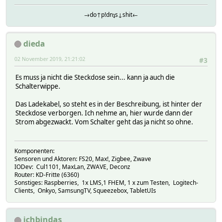
→do↑p!dnʇs↓shit←
dieda
02 November 2019, 21:21:02
#3
Es muss ja nicht die Steckdose sein... kann ja auch die
Schalterwippe.
Das Ladekabel, so steht es in der Beschreibung, ist hinter der
Steckdose verborgen. Ich nehme an, hier wurde dann der
Strom abgezwackt. Vom Schalter geht das ja nicht so ohne.
Komponenten:
Sensoren und Aktoren: FS20, Max!, Zigbee, Zwave
IODev: Cul1101, MaxLan, ZWAVE, Deconz
Router: KD-Fritte (6360)
Sonstiges: Raspberries, 1x LMS,1 FHEM, 1 x zum Testen, Logitech-
Clients, Onkyo, SamsungTV, Squeezebox, TabletUIs
ichbindas