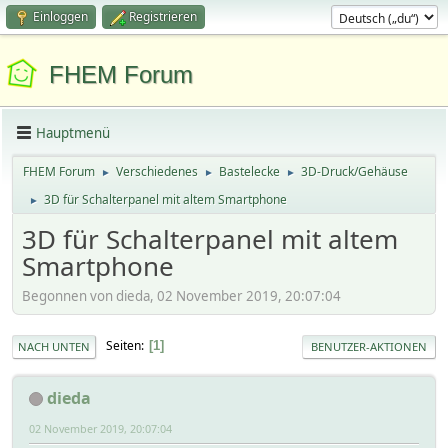
Einloggen
Registrieren
FHEM Forum
Hauptmenü
FHEM Forum
Verschiedenes
Bastelecke
3D-Druck/Gehäuse
►
►
►
3D für Schalterpanel mit altem Smartphone
►
3D für Schalterpanel mit altem
Smartphone
Begonnen von dieda, 02 November 2019, 20:07:04
Seiten
1
NACH UNTEN
BENUTZER-AKTIONEN
dieda
02 November 2019, 20:07:04