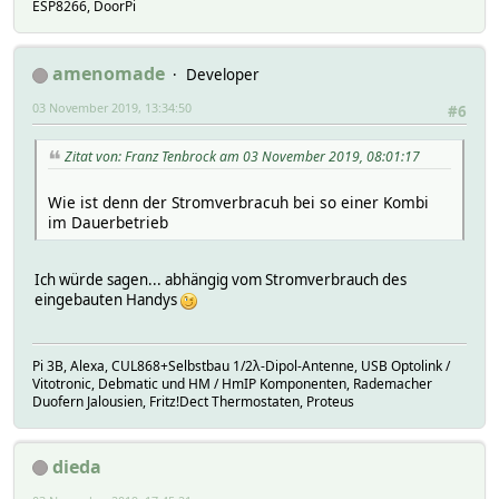
ESP8266, DoorPi
amenomade
Developer
03 November 2019, 13:34:50
#6
Zitat von: Franz Tenbrock am 03 November 2019, 08:01:17
Wie ist denn der Stromverbracuh bei so einer Kombi
im Dauerbetrieb
Ich würde sagen... abhängig vom Stromverbrauch des
eingebauten Handys
Pi 3B, Alexa, CUL868+Selbstbau 1/2λ-Dipol-Antenne, USB Optolink /
Vitotronic, Debmatic und HM / HmIP Komponenten, Rademacher
Duofern Jalousien, Fritz!Dect Thermostaten, Proteus
dieda