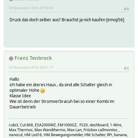
03 November 2019, 07:59:45
#4
Druck das doch selber aus? Brauchst ja nich kaufen [emoji56]
Franz Tenbrock
03 November 2019, 08:01:17
#5
Hallo
ich habe ein äteres Haus , da sind alle Schalter gleich in
optimaler Höhe
Klasse Idee
Wie ist denn der Stromverbracuh bei so einer Kombi im
Dauerbetrieb
cubi3, Cul 868, ESA2000WZ, EM1000GZ, FS20, dashboard, 1-Wire,
Max Thermos, Max Wandthermo, Max Lan, Fritzbox callmonitor, ,
nanocul, HM Led16, HM Bewegungsmelder, HM Schalter, RPi, banana,