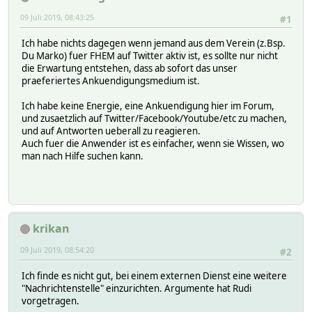
09 Juli 2019, 08:43:25
#1
Ich habe nichts dagegen wenn jemand aus dem Verein (z.Bsp.
Du Marko) fuer FHEM auf Twitter aktiv ist, es sollte nur nicht
die Erwartung entstehen, dass ab sofort das unser
praeferiertes Ankuendigungsmedium ist.
Ich habe keine Energie, eine Ankuendigung hier im Forum,
und zusaetzlich auf Twitter/Facebook/Youtube/etc zu machen,
und auf Antworten ueberall zu reagieren.
Auch fuer die Anwender ist es einfacher, wenn sie Wissen, wo
man nach Hilfe suchen kann.
krikan
09 Juli 2019, 08:54:20
#2
Ich finde es nicht gut, bei einem externen Dienst eine weitere
"Nachrichtenstelle" einzurichten. Argumente hat Rudi
vorgetragen.