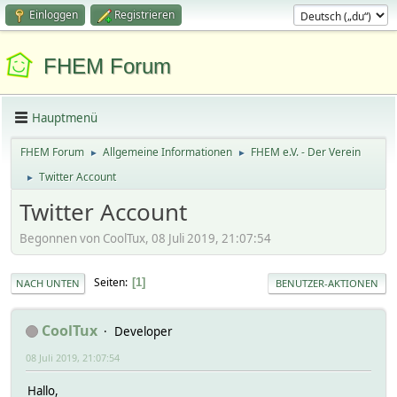
Einloggen
Registrieren
FHEM Forum
Hauptmenü
FHEM Forum
Allgemeine Informationen
FHEM e.V. - Der Verein
►
►
Twitter Account
►
Twitter Account
Begonnen von CoolTux, 08 Juli 2019, 21:07:54
Seiten
1
NACH UNTEN
BENUTZER-AKTIONEN
CoolTux
Developer
08 Juli 2019, 21:07:54
Hallo,