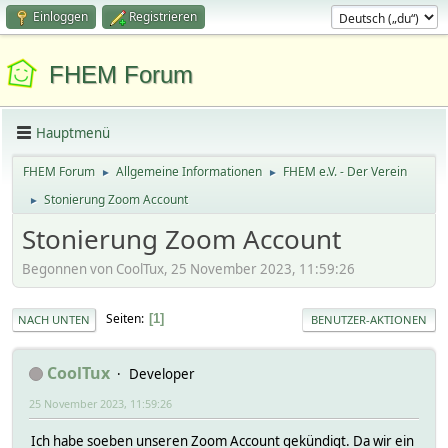
Einloggen
Registrieren
FHEM Forum
Hauptmenü
FHEM Forum
Allgemeine Informationen
FHEM e.V. - Der Verein
►
►
Stonierung Zoom Account
►
Stonierung Zoom Account
Begonnen von CoolTux, 25 November 2023, 11:59:26
Seiten
1
NACH UNTEN
BENUTZER-AKTIONEN
CoolTux
Developer
25 November 2023, 11:59:26
Ich habe soeben unseren Zoom Account gekündigt. Da wir ein