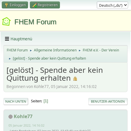
Einloggen
Registrieren
FHEM Forum
Hauptmenü
FHEM Forum
Allgemeine Informationen
FHEM e.V. - Der Verein
►
►
[gelöst] - Spende aber kein Quittung erhalten
►
[gelöst] - Spende aber kein
Quittung erhalten
Begonnen von Kohle77, 05 Januar 2022, 14:16:02
Seiten
1
NACH UNTEN
BENUTZER-AKTIONEN
Kohle77
05 Januar 2022, 14:16:02
Letzte Bearbeitung
: 07 Januar 2022, 13:43:40 von Kohle77