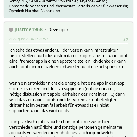
Somfy RTS, CAME-Gartentor, Volkszähler, Keyence-Sensor,
Homematic-Sensoren und -thermostat, Ferraris-Zähler für Wasseruhr,
Openlink-Nachbau Viessmann
justme1968
Developer
21 August 2020, 14:36:59
#7
ich sehe das etwas anders... der verein kann infrastruktur
bereit stellen. auch die kosten dafür tragen. aber er kann nicht
eine 'fremde' app in einen appstore stellen. ich denke er kann
auch nicht einen einzelnen entwickler auf diese art sponsern.
wenn ein entwickler nicht die energie hat eine app in den app
store zu stecken und dort zu supporten (nötige updates,
nötige diskussion mit apple, einhalten der richtlinien, ...) dann
wird das auf dauer nichts und der verein als unbeteiligter
dritter hat im besten fall arbeit für etwas das er nicht
supporten kann. das wird nichts.
rein praktisch gibt es auch schon probleme wenn hier
verschieden natürliche und sonstige personen gemeinsame
accounts verwenden oder ähnliches. auch irgendwelche