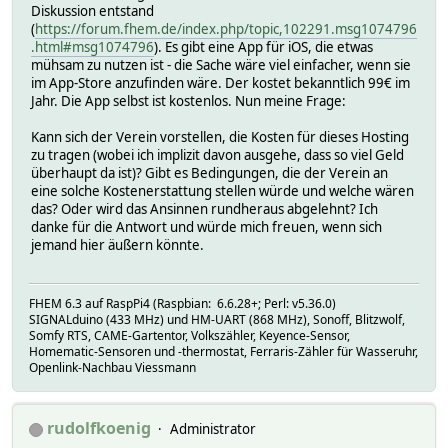
Diskussion entstand
(
https://forum.fhem.de/index.php/topic,102291.msg1074796
.html#msg1074796
). Es gibt eine App für iOS, die etwas
mühsam zu nutzen ist - die Sache wäre viel einfacher, wenn sie
im App-Store anzufinden wäre. Der kostet bekanntlich 99€ im
Jahr. Die App selbst ist kostenlos. Nun meine Frage:
Kann sich der Verein vorstellen, die Kosten für dieses Hosting
zu tragen (wobei ich implizit davon ausgehe, dass so viel Geld
überhaupt da ist)? Gibt es Bedingungen, die der Verein an
eine solche Kostenerstattung stellen würde und welche wären
das? Oder wird das Ansinnen rundheraus abgelehnt? Ich
danke für die Antwort und würde mich freuen, wenn sich
jemand hier äußern könnte.
FHEM 6.3 auf RaspPi4 (Raspbian: 6.6.28+; Perl: v5.36.0)
SIGNALduino (433 MHz) und HM-UART (868 MHz), Sonoff, Blitzwolf,
Somfy RTS, CAME-Gartentor, Volkszähler, Keyence-Sensor,
Homematic-Sensoren und -thermostat, Ferraris-Zähler für Wasseruhr,
Openlink-Nachbau Viessmann
rudolfkoenig
Administrator