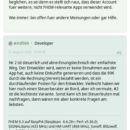
beglichen, es sei denn es stellt sich raus, dass dieser Account
fuer weitere, nicht FHEM-relevante Apps verwendet wird.
Wie immer: bin offen fuer andere Meinungen oder gar Hilfe.
andies
Developer
21 August 2020, 13:34:29
#6
Nr 2 ist steuerlich und abrechnungstechnisch der einfachste
Weg. Der Entwickler wird, wenn er keine Einnahmen aus der
App hat, auch keine Einkünfte generieren und dass die 99€
durch die Rechnung (Verein) bezahlt werden, ist ein
durchlaufender Posten für den Entwickler. Vielleicht haben wir
hier noch einen Steuerberater an Bord, aber ich vermute, #2
ist die leichteste Variante. Sonst kann ich bei Steuerleuten mal
nachfragen, dann wären mir aber konkrete Fragen am
liebsten.
FHEM 6.3 auf RaspPi4 (Raspbian: 6.6.28+; Perl: v5.36.0)
SIGNALduino (433 MHz) und HM-UART (868 MHz), Sonoff, Blitzwolf,