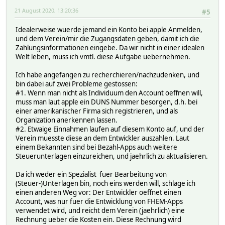
21 August 2020, 13:20:36
#5
Idealerweise wuerde jemand ein Konto bei apple Anmelden,
und dem Verein/mir die Zugangsdaten geben, damit ich die
Zahlungsinformationen eingebe. Da wir nicht in einer idealen
Welt leben, muss ich vmtl. diese Aufgabe uebernehmen.
Ich habe angefangen zu recherchieren/nachzudenken, und
bin dabei auf zwei Probleme gestossen:
#1. Wenn man nicht als Individuum den Account oeffnen will,
muss man laut apple ein DUNS Nummer besorgen, d.h. bei
einer amerikanischer Firma sich registrieren, und als
Organization anerkennen lassen.
#2. Etwaige Einnahmen laufen auf diesem Konto auf, und der
Verein muesste diese an dem Entwickler auszahlen. Laut
einem Bekannten sind bei Bezahl-Apps auch weitere
Steuerunterlagen einzureichen, und jaehrlich zu aktualisieren.
Da ich weder ein Spezialist fuer Bearbeitung von
(Steuer-)Unterlagen bin, noch eins werden will, schlage ich
einen anderen Weg vor: Der Entwickler oeffnet einen
Account, was nur fuer die Entwicklung von FHEM-Apps
verwendet wird, und reicht dem Verein (jaehrlich) eine
Rechnung ueber die Kosten ein. Diese Rechnung wird