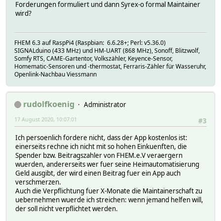
Forderungen formuliert und dann Syrex-o formal Maintainer
wird?
FHEM 6.3 auf RaspPi4 (Raspbian: 6.6.28+; Perl: v5.36.0)
SIGNALduino (433 MHz) und HM-UART (868 MHz), Sonoff, Blitzwolf,
Somfy RTS, CAME-Gartentor, Volkszähler, Keyence-Sensor,
Homematic-Sensoren und -thermostat, Ferraris-Zähler für Wasseruhr,
Openlink-Nachbau Viessmann
rudolfkoenig
Administrator
17 August 2020, 10:07:01
#3
Ich persoenlich fordere nicht, dass der App kostenlos ist:
einerseits rechne ich nicht mit so hohen Einkuenften, die
Spender bzw. Beitragszahler von FHEM.e.V veraergern
wuerden, andererseits wer fuer seine Heimautomatisierung
Geld ausgibt, der wird einen Beitrag fuer ein App auch
verschmerzen.
Auch die Verpflichtung fuer X-Monate die Maintainerschaft zu
uebernehmen wuerde ich streichen: wenn jemand helfen will,
der soll nicht verpflichtet werden.