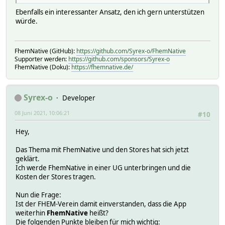
Ebenfalls ein interessanter Ansatz, den ich gern unterstützen
würde.
FhemNative (GitHub):
https://github.com/Syrex-o/FhemNative
Supporter werden:
https://github.com/sponsors/Syrex-o
FhemNative (Doku):
https://fhemnative.de/
Syrex-o
Developer
08 Juni 2021, 10:06:21
#10
Hey,
Das Thema mit FhemNative und den Stores hat sich jetzt
geklärt.
Ich werde FhemNative in einer UG unterbringen und die
Kosten der Stores tragen.
Nun die Frage:
Ist der FHEM-Verein damit einverstanden, dass die App
weiterhin
FhemNative
heißt?
Die folgenden Punkte bleiben für mich wichtig: