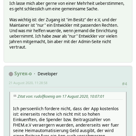
Ich lasse mich aber gerne von einer Mehrheit ueberstimmen,
es geht schliesslich um eine gemeinsame Sache.
Was wichtig ist: der Zugang ist "im Besitz" der e.V, und der
Maintainer ist "nur" ein Entwickler mit passenden Rechten.
Und was mir helfen wuerde, wenn jemand die Einrichtung
uebernimmt. Ich habe zwar als "nur" Entwickler vor vielen
Jahren mitgemacht, bin aber mit der Admin-Seite nicht
vertraut.
Syrex-o
Developer
21 August 2020, 11:28:58
#4
Zitat von: rudolfkoenig am 17 August 2020, 10:07:01
Ich persoenlich fordere nicht, dass der App kostenlos
ist: einerseits rechne ich nicht mit so hohen
Einkuenften, die Spender bzw. Beitragszahler von
FHEM.e.V veraergern wuerden, andererseits wer fuer
seine Heimautomatisierung Geld ausgibt, der wird
einen Beitrag fuer ein App auch verschmerzen.