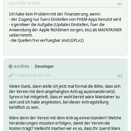
28 Juli 2020, 09:23:03
#1
Ich habe kein Problem mit der Finanzierung, wenn:
- der Zugang nur fuers Einstellen von FHEM-Apps benutzt wird
- irgendwer die Aufgabe (Updates Einstellen, fuer die
Anwendung der Apple Richtlinien sorgen, etc) als MAINTAINER
uebernimmt.
- die Quellen frei verfuegbar sind (GPLv2)
andies
Developer
17 August 2020, 09:11:24
#2
Vielen Dank, dann stelle ich jetzt mal formal die Bitte, dass sich
der Verein mit dem angehängten Antrag auseinandersetzt.
Syrex-o hat mitgeteilt, dass er wohl bereit wäre Maintainer zu
sein und ich habe angeboten, bei dieser Antragstellung
behilflich zu sein.
Wäre denn der Verein mit dem Antrag einverstanden? Welche
Veränderungen müssten erfolgen, damit der Verein die
Kosten trägt? Vielleicht machen wir es so, dass Ihr zuerst klare