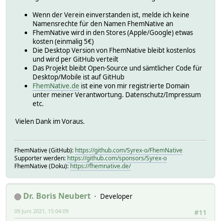
Wenn der Verein einverstanden ist, melde ich keine
Namensrechte für den Namen FhemNative an
FhemNative wird in den Stores (Apple/Google) etwas
kosten (einmalig 5€)
Die Desktop Version von FhemNative bleibt kostenlos
und wird per GitHub verteilt
Das Projekt bleibt Open-Source und sämtlicher Code für
Desktop/Mobile ist auf GitHub
FhemNative.de
ist eine von mir registrierte Domain
unter meiner Verantwortung. Datenschutz/Impressum
etc.
Vielen Dank im Voraus.
FhemNative (GitHub):
https://github.com/Syrex-o/FhemNative
Supporter werden:
https://github.com/sponsors/Syrex-o
FhemNative (Doku):
https://fhemnative.de/
Dr. Boris Neubert
Developer
09 Juni 2021, 15:04:09
#11