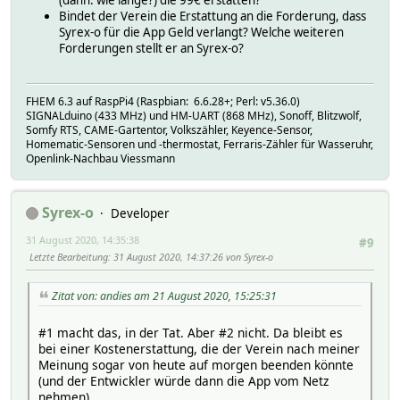
(dann: wie lange?) die 99€ erstatten?
Bindet der Verein die Erstattung an die Forderung, dass
Syrex-o für die App Geld verlangt? Welche weiteren
Forderungen stellt er an Syrex-o?
FHEM 6.3 auf RaspPi4 (Raspbian: 6.6.28+; Perl: v5.36.0)
SIGNALduino (433 MHz) und HM-UART (868 MHz), Sonoff, Blitzwolf,
Somfy RTS, CAME-Gartentor, Volkszähler, Keyence-Sensor,
Homematic-Sensoren und -thermostat, Ferraris-Zähler für Wasseruhr,
Openlink-Nachbau Viessmann
Syrex-o
Developer
31 August 2020, 14:35:38
#9
Letzte Bearbeitung
: 31 August 2020, 14:37:26 von Syrex-o
Zitat von: andies am 21 August 2020, 15:25:31
#1 macht das, in der Tat. Aber #2 nicht. Da bleibt es
bei einer Kostenerstattung, die der Verein nach meiner
Meinung sogar von heute auf morgen beenden könnte
(und der Entwickler würde dann die App vom Netz
nehmen).