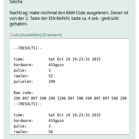
Sascha
"uuid": "0000-b8-27-eb-6de740",
"repeats": 1
Nachtrag: Habe nochmal den RAW Code ausgelesen. Dieser ist
}
von der 2. Taste der EIN Befehl. taste ca. 4 sek.- gedrückt
{
gehalten.
"message": {
"systemcode": 16,
Code
Auswählen
Erweitern
"unitcode": 15,
"state": "off"
--[RESULTS]--
},
"origin": "receiver",
time: Sat Oct 24 19:23:33 2015
"protocol": "pollin",
hardware: 433gpio
"uuid": "0000-b8-27-eb-6de740",
pulse: 3
"repeats": 1
rawlen: 52
}
pulselen: 299
{
"message": {
Raw code:
"systemcode": 30,
299 897 897 598 299 1196 897 598 299 897 897 598 299 897 
"unitcode": 1,
--[RESULTS]--
"state": "off"
},
time: Sat Oct 24 19:23:33 2015
"origin": "receiver",
hardware: 433gpio
"protocol": "elro_400_switch",
pulse: 3
"uuid": "0000-b8-27-eb-6de740",
rawlen: 50
"repeats": 1
pulselen: 299
}