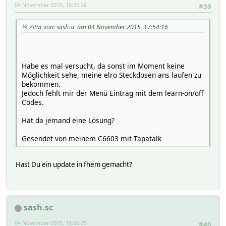
04 November 2015, 18:05:26
#39
time: Sat Oct 24 19:23:35 2015
hardware: 433gpio
Zitat von: sash.sc am 04 November 2015, 17:54:16
pulse: 5
rawlen: 132
pulselen: 319
Raw code:
Habe es mal versucht, da sonst im Moment keine
0 2871 0 319 0 1595 0 319 0 1595 0 319 0 1595 0 319 0 159
Möglichkeit sehe, meine elro Steckdosen ans laufen zu
--[RESULTS]--
bekommen.
Jedoch fehlt mir der Menü Eintrag mit dem learn-on/off
time: Sat Oct 24 19:23:35 2015
Codes.
hardware: 433gpio
pulse: 5
Hat da jemand eine Lösung?
rawlen: 117
pulselen: 298
Gesendet von meinem C6603 mit Tapatalk
Raw code:
0 1490 0 1490 0 298 0 298 0 298 0 1490 298 1490 298 1490 
Hast Du ein update in fhem gemacht?
--[RESULTS]--
time: Sat Oct 24 19:23:35 2015
hardware: 433gpio
sash.sc
pulse: 5
rawlen: 298
04 November 2015, 18:06:25
#40