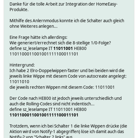
Danke für die tolle Arbeit zur Integration der HomeEasy-
Produkte.
Mithilfe des Anlernmodus konnte ich die Schalter auch gleich
ohne Weiteres anlegen...
Eine Frage hätte ich allerdings:
Wie generiert/errechnet sich die 8-stellige 1/0-Folge?
define sz_leselampe IT
11011001
HE800
1101100011001001111100011101
Hintergrund:
Ich habe 2 Elro-Doppelwippen-Taster und bei beiden wird die
jeweils linke Wippe mit diesem Code von autocreate angelegt:
11011010
die jeweils rechten Wippen mit diesem Code: 11011001
Der Code nach HE800 ist jedoch jeweils unterschiedlich und
auch die Rolling-Codes sind nicht indentisch...
define sz_leselampe IT 11011001 HE800
1101100011001001111100011101
Trotzdem, wenn ich bei Schalter 1 die linke Wippen drücke (die
Aktion wird von Notify-1 abgegriffen) löse ich damit auch das
Notify-2 von "Schalter 2 links" aus...