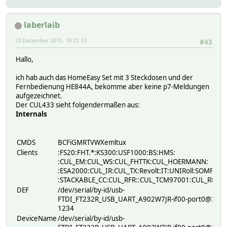
time: Sat Oct 24 19:23:38 2015
hardware: 433gpio
laberlaib
pulse: 3
10 Dezember 2015, 18:21:13
rawlen: 58
#43
pulselen: 147
Hallo,
Raw code:
ich hab auch das HomeEasy Set mit 3 Steckdosen und der
147 1029 147 1176 882 441 147 1176 147 1176 735 441 147 1
Fernbedienung HE844A, bekomme aber keine p7-Meldungen
--[RESULTS]--
aufgezeichnet.
Der CUL433 sieht folgendermaßen aus:
time: Sat Oct 24 19:23:38 2015
Internals
hardware: 433gpio
pulse: 3
rawlen: 72
pulselen: 147
CMDS
BCFiGMRTVWXemltux
Clients
:FS20:FHT.*:KS300:USF1000:BS:HMS:
Raw code:
:CUL_EM:CUL_WS:CUL_FHTTK:CUL_HOERMANN:
588 294 0 294 0 294 294 0 294 294 294 294 294 294 441 441
:ESA2000:CUL_IR:CUL_TX:Revolt:IT:UNIRoll:SOMFY:
--[RESULTS]--
:STACKABLE_CC:CUL_RFR::CUL_TCM97001:CUL_REDIR
DEF
/dev/serial/by-id/usb-
time: Sat Oct 24 19:23:39 2015
FTDI_FT232R_USB_UART_A902W7JR-if00-port0@384
hardware: 433gpio
1234
pulse: 3
DeviceName
/dev/serial/by-id/usb-
rawlen: 50