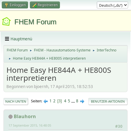
Einloggen
Registrieren
FHEM Forum
Hauptmenü
FHEM Forum
FHEM - Hausautomations-Systeme
InterTechno
►
►
Home Easy HE844A + HE800S interpretieren
►
Home Easy HE844A + HE800S
interpretieren
Begonnen von bjoernh, 17 April 2015, 18:52:53
1
2
4
5
...
8
Seiten
3
NACH UNTEN
BENUTZER-AKTIONEN
Blauhorn
17 September 2015, 16:48:05
#30