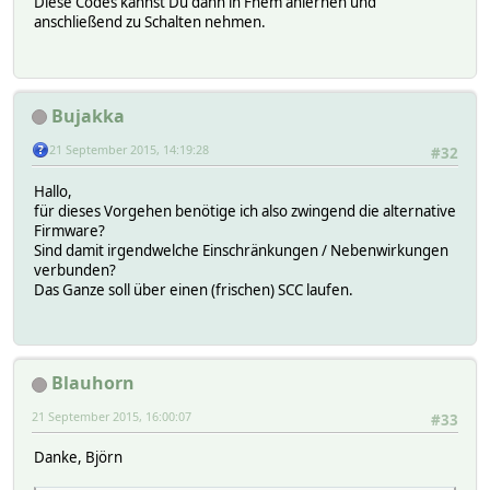
Diese Codes kannst Du dann in Fhem anlernen und
anschließend zu Schalten nehmen.
Bujakka
21 September 2015, 14:19:28
#32
Hallo,
für dieses Vorgehen benötige ich also zwingend die alternative
Firmware?
Sind damit irgendwelche Einschränkungen / Nebenwirkungen
verbunden?
Das Ganze soll über einen (frischen) SCC laufen.
Blauhorn
21 September 2015, 16:00:07
#33
Danke, Björn