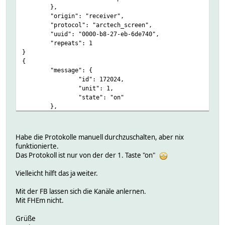
},
"origin": "receiver",
"protocol": "arctech_screen",
"uuid": "0000-b8-27-eb-6de740",
"repeats": 1
}
{
"message": {
"id": 172024,
"unit": 1,
"state": "on"
},
"origin": "receiver",
"protocol": "arctech_switch",
"uuid": "0000-b8-27-eb-6de740",
Habe die Protokolle manuell durchzuschalten, aber nix
"repeats": 1
funktionierte.
}
Das Protokoll ist nur von der der 1. Taste "on"
{
"message": {
Vielleicht hilft das ja weiter.
"id": 172024,
"unit": 1,
Mit der FB lassen sich die Kanäle anlernen.
"state": "opened"
Mit FHEm nicht.
},
"origin": "receiver",
Grüße
"protocol": "arctech_contact",