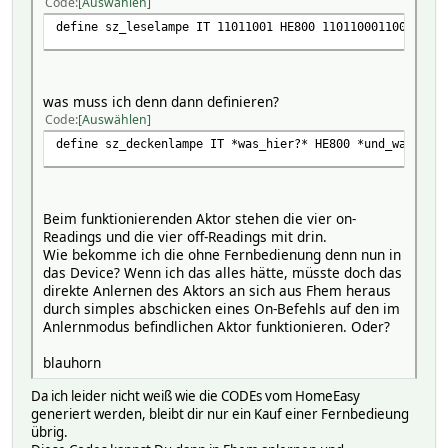
Code
Auswählen
define sz_leselampe IT 11011001 HE800 110110001100100111
was muss ich denn dann definieren?
Code
Auswählen
define sz_deckenlampe IT *was_hier?* HE800 *und_was_hier
Beim funktionierenden Aktor stehen die vier on-
Readings und die vier off-Readings mit drin.
Wie bekomme ich die ohne Fernbedienung denn nun in
das Device? Wenn ich das alles hätte, müsste doch das
direkte Anlernen des Aktors an sich aus Fhem heraus
durch simples abschicken eines On-Befehls auf den im
Anlernmodus befindlichen Aktor funktionieren. Oder?
blauhorn
Da ich leider nicht weiß wie die CODEs vom HomeEasy
generiert werden, bleibt dir nur ein Kauf einer Fernbedieung
übrig.