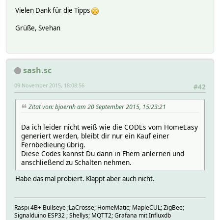
pulselen: 146
Vielen Dank für die Tipps
Raw code:
Grüße, Svehan
146 1168 146 1168 876 438 146 1168 146 1168 876 438 146 1
--[RESULTS]--
time: Sat Oct 24 19:23:37 2015
hardware: 433gpio
sash.sc
pulse: 3
rawlen: 50
09 November 2015, 18:08:56
#42
pulselen: 298
Zitat von: bjoernh am 20 September 2015, 15:23:21
Raw code:
298 894 894 298 298 894 894 298 298 894 894 298 298 894 8
Da ich leider nicht weiß wie die CODEs vom HomeEasy
--[RESULTS]--
generiert werden, bleibt dir nur ein Kauf einer
Fernbedieung übrig.
time: Sat Oct 24 19:23:37 2015
Diese Codes kannst Du dann in Fhem anlernen und
hardware: 433gpio
anschließend zu Schalten nehmen.
pulse: 5
rawlen: 132
Habe das mal probiert. Klappt aber auch nicht.
pulselen: 319
Raw code:
0 2871 0 319 0 1595 0 319 0 1595 0 319 0 1595 0 319 0 159
Raspi 4B+ Bullseye ;LaCrosse; HomeMatic; MapleCUL; ZigBee;
Signalduino ESP32 ; Shellys; MQTT2; Grafana mit Influxdb
--[RESULTS]--