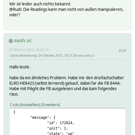
Mir ist leider auch nichts bekannt.
@Rudi: Die Readings kann man nicht von außen manipulieren,
oder?
sash.sc
23 Oktober 2015, 23:42:10
#36
Letzte Bearbeitung
: 24 Oktober 2015, 19:27:28 von sash.sc
Hallo leute.
habe da ein ähnliches Problem. Habe mir den dreifachschalter
ELRO HE842S (selbst lernend) gekauf, dabei far die FB 844A.
Habe mit Pilight die FB ausgelesen und das kam folgendes
raus.
Code
Auswählen
Erweitern
{
"message": {
"id": 172024,
"unit": 1,
"state": "up"