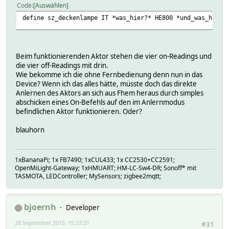
Code
Auswählen
define sz_deckenlampe IT *was_hier?* HE800 *und_was_hier?
Beim funktionierenden Aktor stehen die vier on-Readings und
die vier off-Readings mit drin.
Wie bekomme ich die ohne Fernbedienung denn nun in das
Device? Wenn ich das alles hätte, müsste doch das direkte
Anlernen des Aktors an sich aus Fhem heraus durch simples
abschicken eines On-Befehls auf den im Anlernmodus
befindlichen Aktor funktionieren. Oder?
blauhorn
1xBananaPi; 1x FB7490; 1xCUL433; 1x CC2530+CC2591;
OpenMiLight-Gateway; 1xHMUART; HM-LC-Sw4-DR; Sonoff* mit
TASMOTA, LEDController; MySensors; zigbee2mqtt;
bjoernh
Developer
20 September 2015, 15:23:21
#31