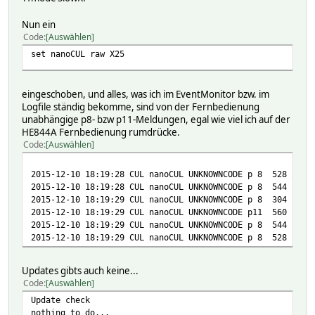
time: Sat Oct 24 19:23:40 2015
Nun ein
hardware: 433gpio
Code
Auswählen
pulse: 3
set nanoCUL raw X25
rawlen: 50
pulselen: 299
eingeschoben, und alles, was ich im EventMonitor bzw. im
Raw code:
Logfile ständig bekomme, sind von der Fernbedienung
299 897 897 299 299 897 897 299 299 897 897 299 299 897 8
unabhängige p8- bzw p11-Meldungen, egal wie viel ich auf der
HE844A Fernbedienung rumdrücke.
Code
Auswählen
2015-12-10 18:19:28 CUL nanoCUL UNKNOWNCODE p 8 528 2
2015-12-10 18:19:28 CUL nanoCUL UNKNOWNCODE p 8 544 1
2015-12-10 18:19:29 CUL nanoCUL UNKNOWNCODE p 8 304 1
2015-12-10 18:19:29 CUL nanoCUL UNKNOWNCODE p11 560 1
2015-12-10 18:19:29 CUL nanoCUL UNKNOWNCODE p 8 544 1
2015-12-10 18:19:29 CUL nanoCUL UNKNOWNCODE p 8 528 1
Updates gibts auch keine...
Code
Auswählen
Update check
nothing to do...