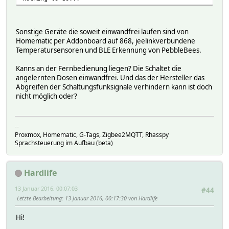
Sonstige Geräte die soweit einwandfrei laufen sind von
Homematic per Addonboard auf 868, jeelinkverbundene
Temperatursensoren und BLE Erkennung von PebbleBees.
Kanns an der Fernbedienung liegen? Die Schaltet die
angelernten Dosen einwandfrei. Und das der Hersteller das
Abgreifen der Schaltungsfunksignale verhindern kann ist doch
nicht möglich oder?
--
Proxmox, Homematic, G-Tags, Zigbee2MQTT, Rhasspy
Sprachsteuerung im Aufbau (beta)
Hardlife
13 Januar 2016, 00:07:03
#44
Letzte Bearbeitung
: 13 Januar 2016, 00:17:30 von Hardlife
Hi!