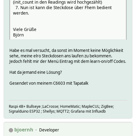
(init_count in den Readings wird hochgezählt)
7. Nun ist kann die Steckdose über Fhem bedient
Raw code:
werden.
0 2871 0 319 0 1595 0 319 0 1595 0 319 0 1595 0 319 0 159
--[RESULTS]--
Viele Grüße
time: Sat Oct 24 19:23:34 2015
Björn
hardware: 433gpio
pulse: 3
rawlen: 58
Habe es mal versucht, da sonst im Moment keine Möglichkeit
pulselen: 146
sehe, meine elro Steckdosen ans laufen zu bekommen.
Jedoch fehlt mir der Menü Eintrag mit dem learn-on/off Codes.
Raw code:
146 1168 146 1168 1022 292 292 876 146 1022 876 438 146 1
Hat da jemand eine Lösung?
--[RESULTS]--
Gesendet von meinem C6603 mit Tapatalk
time: Sat Oct 24 19:23:35 2015
hardware: 433gpio
pulse: 3
rawlen: 50
Raspi 4B+ Bullseye ;LaCrosse; HomeMatic; MapleCUL; ZigBee;
pulselen: 298
Signalduino ESP32 ; Shellys; MQTT2; Grafana mit Influxdb
Raw code:
298 894 894 298 298 894 894 298 298 894 894 298 298 1192 
bjoernh
Developer
--[RESULTS]--