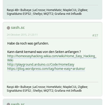
{
Raw code:
"message": {
Raspi 4B+ Bullseye ;LaCrosse; HomeMatic; MapleCUL; ZigBee;
299 897 897 598 299 1196 897 299 299 897 897 598 299 1196
"systemcode": 16,
Signalduino ESP32 ; Shellys; MQTT2; Grafana mit Influxdb
--[RESULTS]--
"unitcode": 15,
"state": "closed"
time: Sat Oct 24 19:23:33 2015
},
sash.sc
hardware: 433gpio
"origin": "receiver",
pulse: 3
"protocol": "elro_800_contact",
24 Oktober 2015, 21:23:11
#37
rawlen: 50
"uuid": "0000-b8-27-eb-6de740",
pulselen: 299
"repeats": 1
Habe da noch was gefunden.
}
Raw code:
{
Kann damit kemand was von den Seiten anfangen ?
299 897 897 598 299 897 897 598 299 897 897 598 299 897 8
"message": {
http://homeeasyhacking.wikia.com/wiki/Home_Easy_Hacking_
--[RESULTS]--
"systemcode": 16,
Wiki
"unitcode": 15,
http://playground.arduino.cc/Code/HomeEasy
time: Sat Oct 24 19:23:33 2015
"state": "off"
https://jtlog.wordpress.com/tag/home-easy+arduino/
hardware: 433gpio
},
pulse: 7
"origin": "receiver",
rawlen: 363
"protocol": "elro_800_switch",
pulselen: 211
"uuid": "0000-b8-27-eb-6de740",
Raspi 4B+ Bullseye ;LaCrosse; HomeMatic; MapleCUL; ZigBee;
"repeats": 1
Signalduino ESP32 ; Shellys; MQTT2; Grafana mit Influxdb
Raw code:
}
211 2743 211 422 211 1477 211 422 0 1477 211 422 211 1477
{
--[RESULTS]--
"message": {
sash.sc