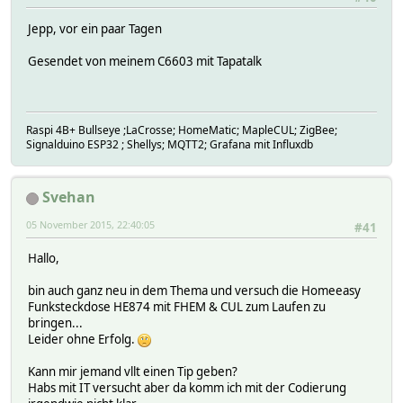
pulselen: 316
Jepp, vor ein paar Tagen
Raw code:
316 948 948 316 316 948 948 316 316 948 948 316 316 948 9
Gesendet von meinem C6603 mit Tapatalk
--[RESULTS]--
time: Sat Oct 24 19:23:36 2015
hardware: 433gpio
Raspi 4B+ Bullseye ;LaCrosse; HomeMatic; MapleCUL; ZigBee;
pulse: 5
Signalduino ESP32 ; Shellys; MQTT2; Grafana mit Influxdb
rawlen: 116
pulselen: 268
Svehan
Raw code:
0 1340 268 1340 268 536 0 536 0 268 268 1340 268 1340 268
05 November 2015, 22:40:05
#41
--[RESULTS]--
Hallo,
time: Sat Oct 24 19:23:36 2015
hardware: 433gpio
bin auch ganz neu in dem Thema und versuch die Homeeasy
pulse: 3
Funksteckdose HE874 mit FHEM & CUL zum Laufen zu
rawlen: 50
bringen...
pulselen: 299
Leider ohne Erfolg.
Raw code:
Kann mir jemand vllt einen Tip geben?
299 897 897 299 299 1196 897 299 299 897 897 299 299 1196
Habs mit IT versucht aber da komm ich mit der Codierung
--[RESULTS]--