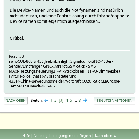
Die Device-Namen und auch die Notifynamen sind natürlich
nicht identisch, und eine Fehlauslösung durch falsche/doppelte
Devicenamen somit eigentlich ausgeschlossen...
Grübel...
Raspi 5B
nanoCUL-868 & 433,JeeLink,milight,Signalduino,GPIO-433er-
Sender/Empfänger, GPIO-Infrarot,GSM-Stick - SMS
MAX!-Heizungssteuerung,IT-V1-Steckdosen + IT-V3-Dimmer,Ikea
Fyrtur Rollos,Rhasspy Sprachsteuerung
433er-China-Bewegungsmelder,"Voltcraft CO20"-Stick,LaCrosse-
Temperatur,Revolt-NC5462
1
2
4
5
...
8
Seiten
3
NACH OBEN
BENUTZER-AKTIONEN
|
|
Hilfe
Nutzungsbedingungen und Regeln
Nach oben ▲