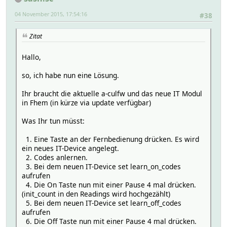
"unitcode": 769706,
time: Sat Oct 24 19:23:33 2015
"state": "opened"
04 November 2015, 17:54:16
#38
hardware: 433gpio
},
pulse: 3
"origin": "receiver",
rawlen: 50
Zitat
"protocol": "ev1527",
pulselen: 298
"uuid": "0000-b8-27-eb-6de740",
"repeats": 1
Hallo,
Raw code:
}
298 894 894 596 298 894 894 596 298 894 894 298 298 894 8
so, ich habe nun eine Lösung.
--[RESULTS]--
Ihr braucht die aktuelle a-culfw und das neue IT Modul
time: Sat Oct 24 19:23:34 2015
in Fhem (in kürze via update verfügbar)
hardware: 433gpio
pulse: 3
Was Ihr tun müsst:
rawlen: 50
pulselen: 298
1. Eine Taste an der Fernbedienung drücken. Es wird
ein neues IT-Device angelegt.
Raw code:
2. Codes anlernen.
298 894 894 298 298 894 894 298 298 894 894 596 298 894 8
3. Bei dem neuen IT-Device set learn_on_codes
--[RESULTS]--
aufrufen
4. Die On Taste nun mit einer Pause 4 mal drücken.
time: Sat Oct 24 19:23:34 2015
(init_count in den Readings wird hochgezählt)
hardware: 433gpio
5. Bei dem neuen IT-Device set learn_off_codes
pulse: 5
aufrufen
rawlen: 132
6. Die Off Taste nun mit einer Pause 4 mal drücken.
pulselen: 319