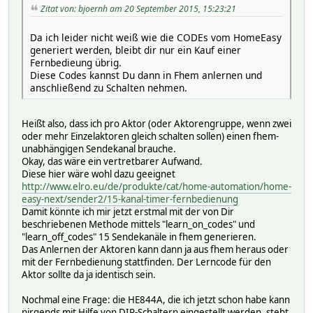
Zitat von: bjoernh am 20 September 2015, 15:23:21
Da ich leider nicht weiß wie die CODEs vom HomeEasy
generiert werden, bleibt dir nur ein Kauf einer
Fernbedieung übrig.
Diese Codes kannst Du dann in Fhem anlernen und
anschließend zu Schalten nehmen.
Heißt also, dass ich pro Aktor (oder Aktorengruppe, wenn zwei
oder mehr Einzelaktoren gleich schalten sollen) einen fhem-
unabhängigen Sendekanal brauche.
Okay, das wäre ein vertretbarer Aufwand.
Diese hier wäre wohl dazu geeignet
http://www.elro.eu/de/produkte/cat/home-automation/home-
easy-next/sender2/15-kanal-timer-fernbedienung
Damit könnte ich mir jetzt erstmal mit der von Dir
beschriebenen Methode mittels "learn_on_codes" und
"learn_off_codes" 15 Sendekanäle in fhem generieren.
Das Anlernen der Aktoren kann dann ja aus fhem heraus oder
mit der Fernbedienung stattfinden. Der Lerncode für den
Aktor sollte da ja identisch sein.
Nochmal eine Frage: die HE844A, die ich jetzt schon habe kann
nirgends mit Hilfe von DIP-Schaltern eingestellt werden, steht