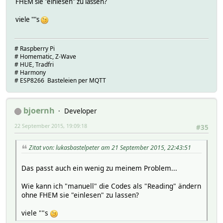
FHEM sie "einlesen" zu lassen?
viele ""s
# Raspberry Pi
# Homematic, Z-Wave
# HUE, Tradfri
# Harmony
# ESP8266 Basteleien per MQTT
bjoernh
Developer
22 September 2015, 19:09:18
#35
Zitat von: lukasbastelpeter am 21 September 2015, 22:43:51
Das passt auch ein wenig zu meinem Problem...
Wie kann ich "manuell" die Codes als "Reading" ändern
ohne FHEM sie "einlesen" zu lassen?
viele ""s