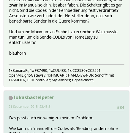
zwar im Manual so drin, ist aber falsch. Die Schalter gibt es gar
nicht. Sind die Codes in der Fernbedienung fest verdrahtet?
Ansonsten wie verhindert der Hersteller denn, dass sich
benachbarte Sender in die Quere kommen?
Und um ein Maximum an Freiheit zu erreichen: Was müsste
man tun, um die Sende-CODEs von HomeEasy zu
entschlüsseln?
blauhorn
1xBananaPi; 1x FB7490; 1xCUL433; 1x CC2530+CC2591;
OpenMiLight-Gateway; 1xHMUART; HM-LC-Sw4-DR; Sonoff* mit
TASMOTA, LEDController; MySensors; zigbee2mqtt;
lukasbastelpeter
21 September 2015, 22:43:51
#34
Das passt auch ein wenig zu meinem Problem...
Wie kann ich "manuell" die Codes als "Reading" ändern ohne