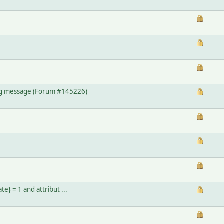
g message (Forum #145226)
} = 1 and attribut ...