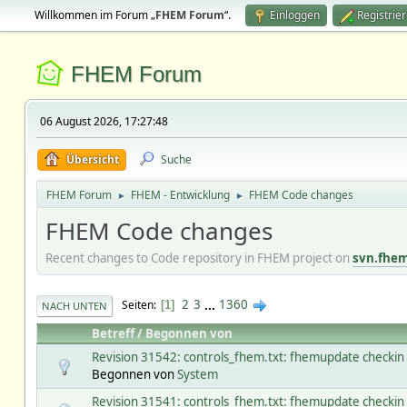
Willkommen im Forum „
FHEM Forum
“.
Einloggen
Registrie
FHEM Forum
06 August 2026, 17:27:48
Übersicht
Suche
FHEM Forum
FHEM - Entwicklung
FHEM Code changes
►
►
FHEM Code changes
Recent changes to Code repository in FHEM project on
svn.fhe
2
3
...
1360
Seiten
1
NACH UNTEN
Betreff
/
Begonnen von
Revision 31542: controls_fhem.txt: fhemupdate checkin
Begonnen von
System
Revision 31541: controls_fhem.txt: fhemupdate checkin