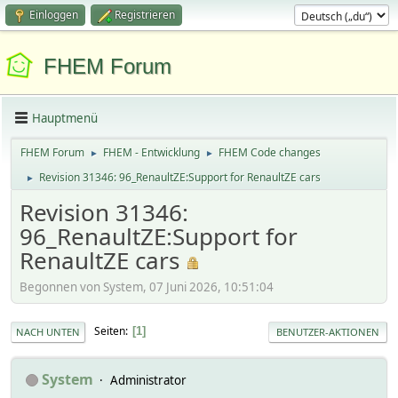
Einloggen
Registrieren
FHEM Forum
Hauptmenü
FHEM Forum
FHEM - Entwicklung
FHEM Code changes
►
►
Revision 31346: 96_RenaultZE:Support for RenaultZE cars
►
Revision 31346:
96_RenaultZE:Support for
RenaultZE cars
Begonnen von System, 07 Juni 2026, 10:51:04
Seiten
1
NACH UNTEN
BENUTZER-AKTIONEN
System
Administrator