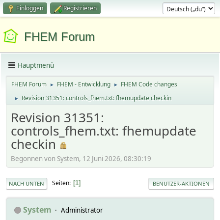
Einloggen
Registrieren
FHEM Forum
Hauptmenü
FHEM Forum
FHEM - Entwicklung
FHEM Code changes
►
►
Revision 31351: controls_fhem.txt: fhemupdate checkin
►
Revision 31351:
controls_fhem.txt: fhemupdate
checkin
Begonnen von System, 12 Juni 2026, 08:30:19
Seiten
1
NACH UNTEN
BENUTZER-AKTIONEN
System
Administrator