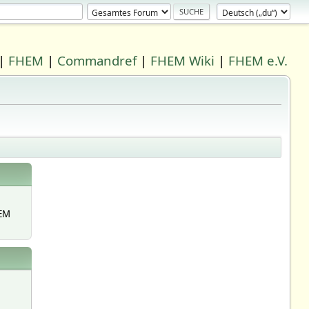
|
FHEM
|
Commandref
|
FHEM Wiki
|
FHEM e.V.
EM