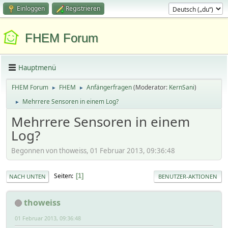
Einloggen
Registrieren
FHEM Forum
Hauptmenü
FHEM Forum
FHEM
Anfängerfragen
(Moderator:
KernSani
)
►
►
Mehrrere Sensoren in einem Log?
►
Mehrrere Sensoren in einem
Log?
Begonnen von thoweiss, 01 Februar 2013, 09:36:48
Seiten
1
NACH UNTEN
BENUTZER-AKTIONEN
thoweiss
01 Februar 2013, 09:36:48