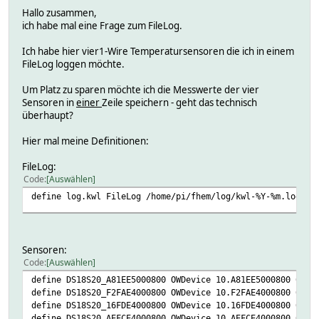
Hallo zusammen,
ich habe mal eine Frage zum FileLog.
Ich habe hier vier1-Wire Temperatursensoren die ich in einem
FileLog loggen möchte.
Um Platz zu sparen möchte ich die Messwerte der vier
Sensoren in
einer
Zeile speichern - geht das technisch
überhaupt?
Hier mal meine Definitionen:
FileLog:
Code
Auswählen
define log.kwl FileLog /home/pi/fhem/log/kwl-%Y-%m.log DS
Sensoren:
Code
Auswählen
define DS18S20_A81EE5000800 OWDevice 10.A81EE5000800 60
define DS18S20_F2FAE4000800 OWDevice 10.F2FAE4000800 60
define DS18S20_16FDE4000800 OWDevice 10.16FDE4000800 60
define DS18S20_AEFCE4000800 OWDevice 10.AEFCE4000800 60