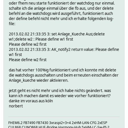
oder fhem neu starte funktioniert der watchdog nur einmal.
schalte ich die anlage einmal über die fb aus, und der delete
befehl an die watchdogs wird ausgeführt, funktioniert auch
der define befehl nicht mehr und ich erhalte folgenden log-
file:
2013.02.02 21:33:35 3: set Anlage_Kueche Aus;delete
w1;delete w2 : Please define w1 first
Please define w2 first
2013.02.02 21:33:35 3: AK_notify2 return value: Please define
w1 first
Please define w2 first
das hat vorher 100%ig funktioniert und ich konnte mit delete
die watchdogs ausschalten und beim erneuten einschalten der
Anlage_kueche wieder aktivieren.
jetzt geht es nicht mehr und ich habe nichts geändert. was
kann ich machen damit es wieder wie vorher funktioniert?
danke im voraus aus köln
norbert
FHEM6.2 FB7490 FB7430 3xraspi2+3+4 2xHM-LAN-CFG 2xESP
CUL868 CUNO868 HUE-Bridge Harmony-Hub 5xHM-LC-Sw-PI-2