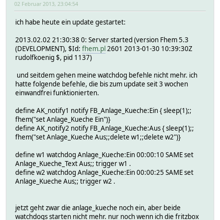
02 Februar 2013, 23:04:54
ich habe heute ein update gestartet:
2013.02.02 21:30:38 0: Server started (version Fhem 5.3
(DEVELOPMENT), $Id:
fhem.pl
2601 2013-01-30 10:39:30Z
rudolfkoenig $, pid 1137)
und seitdem gehen meine watchdog befehle nicht mehr. ich
hatte folgende befehle, die bis zum update seit 3 wochen
einwandfrei funktionierten.
define AK_notify1 notify FB_Anlage_Kueche:Ein { sleep(1);;
fhem("set Anlage_Kueche Ein")}
define AK_notify2 notify FB_Anlage_Kueche:Aus { sleep(1);;
fhem("set Anlage_Kueche Aus;;delete w1;;delete w2")}
define w1 watchdog Anlage_Kueche:Ein 00:00:10 SAME set
Anlage_Kueche_Text Aus;; trigger w1 .
define w2 watchdog Anlage_Kueche:Ein 00:00:25 SAME set
Anlage_Kueche Aus;; trigger w2 .
jetzt geht zwar die anlage_kueche noch ein, aber beide
watchdogs starten nicht mehr. nur noch wenn ich die fritzbox