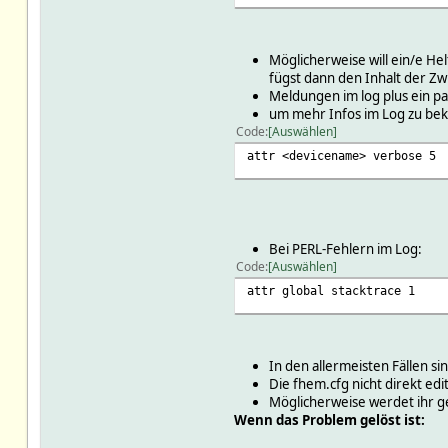
Möglicherweise will ein/e He
fügst dann den Inhalt der Zw
Meldungen im log plus ein paa
um mehr Infos im Log zu b
Code
Auswählen
attr <devicename> verbose 5
Bei PERL-Fehlern im Log:
Code
Auswählen
attr global stacktrace 1
In den allermeisten Fällen sin
Die fhem.cfg nicht direkt e
Möglicherweise werdet ihr ge
Wenn das Problem gelöst ist: