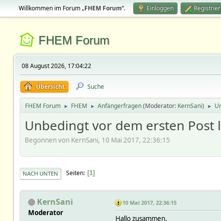
Willkommen im Forum „
FHEM Forum
“.
Einloggen
Registrie
FHEM Forum
08 August 2026, 17:04:22
Übersicht
Suche
FHEM Forum
FHEM
Anfängerfragen
(Moderator:
KernSani
)
Un
►
►
►
Unbedingt vor dem ersten Post 
Begonnen von KernSani, 10 Mai 2017, 22:36:15
Seiten
1
NACH UNTEN
KernSani
10 Mai 2017, 22:36:15
Moderator
Hallo zusammen,