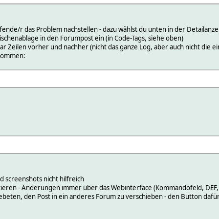
lfende/r das Problem nachstellen - dazu wählst du unten in der Detailanz
ischenablage in den Forumpost ein (in Code-Tags, siehe oben)
r Zeilen vorher und nachher (nicht das ganze Log, aber auch nicht die ei
ekommen:
d screenshots nicht hilfreich
ditieren - Änderungen immer über das Webinterface (Kommandofeld, DEF, 
beten, den Post in ein anderes Forum zu verschieben - den Button dafür 