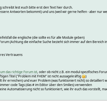
 schreibt lest euch bitte erst den Text hier durch.
r, bessere Antworten bekommt) und uns (weil wir gerne helfen - aber nur 
ifelsfall die englische (die sollte es für alle Module geben)
Forum (Achtung die einfache Suche bezieht sich immer auf den Bereich in 
ures Vertrauens
um das richtige Forum ist
, oder ob nicht z.B. ein modul-spezifisches For
tigen Titel ("Problem mit FHEM" ist nicht aussagekräftig
)
lt ihr erreichen) und euer Problem (was funktioniert nicht) so detailliert 
 immer code Tags (das # im Editor über den Smilies) verwenden
e Automatisierung nicht so funktioniert, wie ihr euch das vorstellt, mach