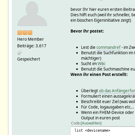
bevor Ihr hier euren ersten Beitrag
Dies hilft euch (weil ihr schnelle
ein bisschen Eigeninitiative zeigt)
Bevor ihr postet:
Hero Member
Beiträge: 3.617
Lest die
commandref
- im Zwe
Benutzt die Suchfunktion im 
mächtiger)
Gespeichert
Sucht im
Wiki
Benutzt die Suchmaschine e
Wenn ihr einen Post erstellt:
Überlegt
ob das Anfängerfor
Formuliert einen aussagekräf
Beschreibt euer Ziel (was wol
Für Code, logausgaben etc...
Wenn ein FHEM-Device oder ein
Output in euren post
Code
Auswählen
list <devicename>