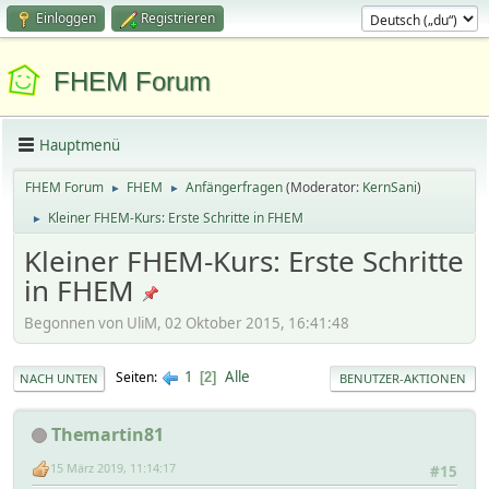
Einloggen
Registrieren
FHEM Forum
Hauptmenü
FHEM Forum
FHEM
Anfängerfragen
(Moderator:
KernSani
)
►
►
Kleiner FHEM-Kurs: Erste Schritte in FHEM
►
Kleiner FHEM-Kurs: Erste Schritte
in FHEM
Begonnen von UliM, 02 Oktober 2015, 16:41:48
1
Alle
Seiten
2
NACH UNTEN
BENUTZER-AKTIONEN
Themartin81
15 März 2019, 11:14:17
#15