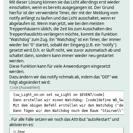
Mit dieser Lösung können sie das Licht allerdings erst wieder
einschalten, wenn es bereits ausgegangen ist. Der Grund
hierfür ist der verwendete Timer, der mit der Meldung vom
notify anfängt zu laufen und das Licht ausschaltet, wenn er
abgelaufen ist. Wenn man jetzt, wie bei den meisten
Treppenhäusern üblich, die Zeit bis zum Ausschalten des
Treppenhauslichts verlängern möchte, kommt die Funktion
"Watchdog" zum Zug. Ein "Watchdog" ist ein Timer, der immer
wieder bei "0" startet, sobald der Eingang (z.B. ein "notify")
gesetzt wird.D.h. er läuft nicht, wie zuvor automatisch ab und
schaltet dann, sondern kann immer wieder neu gestartet
werden.
Diese Funktion kann für viele Anwendungen eingesetzt
werden.
Dazu ändern wir das notify nchmals ab, indem das "DEF" wie
folgt abgeändert wird:
Code
Auswählen
[sw_Light_on:on set sw_Light on $EVENT/code]
Dann erstellen wir einen Watchdog: [code]define WD_Switch
Mit dem obigen Befehl erstellen wir den Watchdog ("define
Dann fügen wir den Watchdog noch dem Raum "Stairwell" hin
. Für alle Fälle setzen wir noch das Attribut "autoRestart" und
aktivieren es:
Zitat