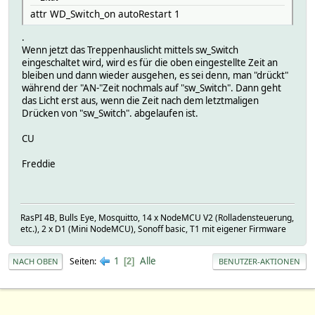
attr WD_Switch_on autoRestart 1
.
Wenn jetzt das Treppenhauslicht mittels sw_Switch
eingeschaltet wird, wird es für die oben eingestellte Zeit an
bleiben und dann wieder ausgehen, es sei denn, man "drückt"
während der "AN-"Zeit nochmals auf "sw_Switch". Dann geht
das Licht erst aus, wenn die Zeit nach dem letztmaligen
Drücken von "sw_Switch". abgelaufen ist.
CU
Freddie
RasPI 4B, Bulls Eye, Mosquitto, 14 x NodeMCU V2 (Rolladensteuerung,
etc.), 2 x D1 (Mini NodeMCU), Sonoff basic, T1 mit eigener Firmware
1
Alle
Seiten
2
NACH OBEN
BENUTZER-AKTIONEN