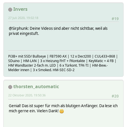
Invers
27 Juli 2020, 19:02:18
#19
@Sirphunk: Deine Videos sind aber nicht sichtbar, weil als
privat eingestuft.
Pi3B+ mit SSD/ Bullseye | FB7590 AX | 12 x Dect200 | CUL433+868 |
SDuino | HM-LAN | 3 x Heizung FHT + FKontakte | KeyMatic + 4 FB |
HM Wandtaster 2-fach m. LED | 6 x Türkont. TFK-TI | HM-Bew.-
Melder innen | 3 x Smoked. HM-SEC-SD-2
thorsten_automatic
22 Oktober 2020, 19:50:36
#20
Genial! Das ist super für mich als blutigen Anfänger. Da lese ich
mich gerne ein. Vielen Dank!