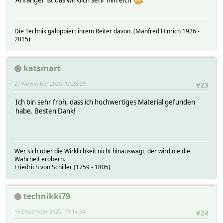
Anfänger ist das wirklich sehr hilfreich
.
Die Technik galoppiert ihrem Reiter davon. (Manfred Hinrich 1926 -
2015)
katsmart
27 November 2020, 13:28:39
#23
Ich bin sehr froh, dass ich hochwertiges Material gefunden
habe. Besten Dank!
Wer sich über die Wirklichkeit nicht hinauswagt, der wird nie die
Wahrheit erobern.
Friedrich von Schiller (1759 - 1805)
technikki79
16 Dezember 2020, 19:14:54
#24