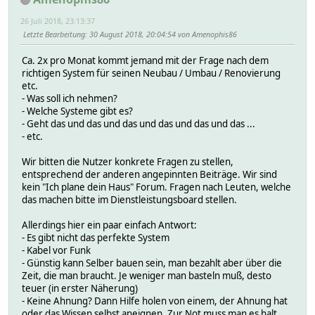
26 Juli 2018, 23:13:37
Letzte Bearbeitung
: 30 August 2018, 20:04:54 von Amenophis86
Ca. 2x pro Monat kommt jemand mit der Frage nach dem
richtigen System für seinen Neubau / Umbau / Renovierung
etc.
- Was soll ich nehmen?
- Welche Systeme gibt es?
- Geht das und das und das und das und das und das ...
- etc.
Wir bitten die Nutzer konkrete Fragen zu stellen,
entsprechend der anderen angepinnten Beiträge. Wir sind
kein "Ich plane dein Haus" Forum. Fragen nach Leuten, welche
das machen bitte im Dienstleistungsboard stellen.
Allerdings hier ein paar einfach Antwort:
- Es gibt nicht das perfekte System
- Kabel vor Funk
- Günstig kann Selber bauen sein, man bezahlt aber über die
Zeit, die man braucht. Je weniger man basteln muß, desto
teuer (in erster Näherung)
- Keine Ahnung? Dann Hilfe holen von einem, der Ahnung hat
oder das Wissen selbst aneignen. Zur Not muss man es halt