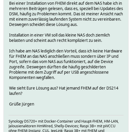
Bei einer Installation von FHEM direkt auf dem NAS habe ich in
mehreren Beiträgen gelesen, dass es, speziell bei Updates des
DSM, häufig zu Problemen kommt. Das ist meiner Ansicht nach
mit einem zuverlässig laufenden System nicht zu vereinbaren.
Deswegen scheidet diese Lösung aus.
Installation in einer VM soll das kleine NAS doch ziemlich
belasten und scheint auch recht kompliziert zu sein.
Ich habe am NAS lediglich den Vorteil, dass ich keine Hardware
für FHEM an das NAS anschließen muss sondern über IP und
Port, sofern das vom NAS aus funktioniert, auf die Device
zugreife. Deswegen dürften die häufig geschilderten
Probleme mit dem Zugriff auf per USB angeschlossene
Komponenten wegfallen.
Wie sieht Eure Lösung aus? Hat jemand FHEM auf der DS214
laufen?
Grüße Jürgen
Synology DS720+ mit Docker-Container und Haupt-FHEM, HM-LAN,
Jalousienaktoren HmWired, Shelly-Devices; Raspi 3B+ mit piVCCU
ohne FHEM-Instanz, CUL, JeeLink; Raspi 3B+ mit FHEM und