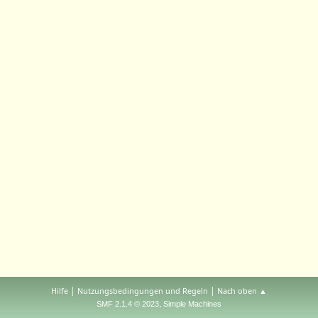
|
|
Hilfe
Nutzungsbedingungen und Regeln
Nach oben ▲
,
SMF 2.1.4 © 2023
Simple Machines