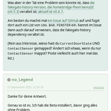
Was aber in der Tat eine Problem sein könnte ist, dass
die
fakegato-history-Version, die homebridge-fhem benutzt
(v0.5.3)
veraltet ist;
aktuell ist v0.6.7
.
Am besten du machst mal
ein Issue auf GitHub
auf und fügst
dort auch ein List von
ein. Kannst im Issue
1OG.BAD.FENSTER
dann auch darauf verweisen, dass die fakegato-history
dependency veraltet ist.
(Rein aus Interesse, wieso hast du
UND
CurrentDoorState
gemapped? Ändert sich etwas, wenn du nur
ContactSensor
mappst? Poste vielleicht auch hier mal das
ContactSensor
list.)
no_Legend
15 September 2025, 22:25:39
#4344
Danke für deine Antwort.
Genau so ist es. Ich hab die Beta installiert, davor ging alles
ohne Problem.