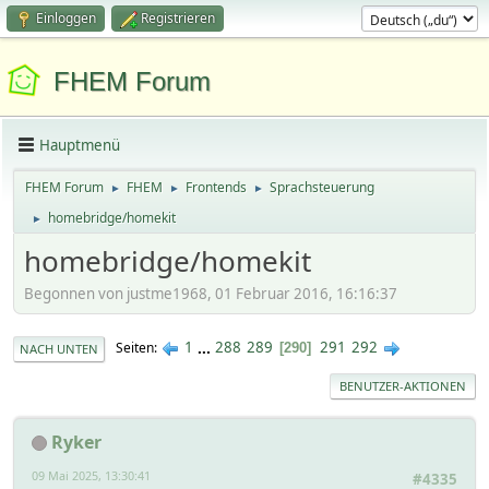
Einloggen
Registrieren
FHEM Forum
Hauptmenü
FHEM Forum
FHEM
Frontends
Sprachsteuerung
►
►
►
homebridge/homekit
►
homebridge/homekit
Begonnen von justme1968, 01 Februar 2016, 16:16:37
1
...
288
289
291
292
Seiten
290
NACH UNTEN
BENUTZER-AKTIONEN
Ryker
09 Mai 2025, 13:30:41
#4335