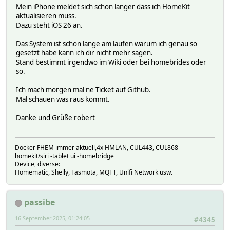
Mein iPhone meldet sich schon langer dass ich HomeKit
aktualisieren muss.
Dazu steht iOS 26 an.
Das System ist schon lange am laufen warum ich genau so
gesetzt habe kann ich dir nicht mehr sagen.
Stand bestimmt irgendwo im Wiki oder bei homebrides oder
so.
Ich mach morgen mal ne Ticket auf Github.
Mal schauen was raus kommt.
Danke und Grüße robert
Docker FHEM immer aktuell,4x HMLAN, CUL443, CUL868 -
homekit/siri -tablet ui -homebridge
Device, diverse:
Homematic, Shelly, Tasmota, MQTT, Unifi Network usw.
passibe
16 September 2025, 01:24:05
#4345