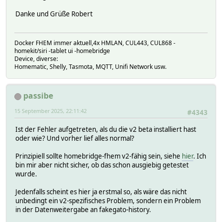
at Request.emit (node:events:519:28)
at Gunzip.<anonymous> (/homebridge/node_modules/homebri
Danke und Grüße Robert
[9/15/2025, 9:30:11 PM] [FHEM] Child bridge ended (code 1
[9/15/2025, 9:30:11 PM] [FHEM] Child bridge will no longe
Docker FHEM immer aktuell,4x HMLAN, CUL443, CUL868 -
homekit/siri -tablet ui -homebridge
Device, diverse:
Homematic, Shelly, Tasmota, MQTT, Unifi Network usw.
passibe
15 September 2025, 22:11:42
#4343
Ist der Fehler aufgetreten, als du die v2 beta installiert hast
oder wie? Und vorher lief alles normal?
Prinzipiell sollte homebridge-fhem v2-fähig sein, siehe
hier
. Ich
bin mir aber nicht sicher, ob das schon ausgiebig getestet
wurde.
Jedenfalls scheint es hier ja erstmal so, als wäre das nicht
unbedingt ein v2-spezifisches Problem, sondern ein Problem
in der Datenweitergabe an fakegato-history.