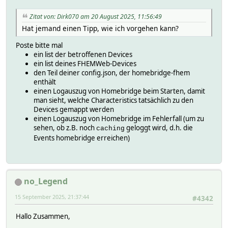
Zitat von: Dirk070 am 20 August 2025, 11:56:49
Hat jemand einen Tipp, wie ich vorgehen kann?
Poste bitte mal
ein list der betroffenen Devices
ein list deines FHEMWeb-Devices
den Teil deiner config.json, der homebridge-fhem
enthält
einen Logauszug von Homebridge beim Starten, damit
man sieht, welche Characteristics tatsächlich zu den
Devices gemappt werden
einen Logauszug von Homebridge im Fehlerfall (um zu
sehen, ob z.B. noch
geloggt wird, d.h. die
caching
Events homebridge erreichen)
no_Legend
15 September 2025, 21:37:44
#4342
Hallo Zusammen,