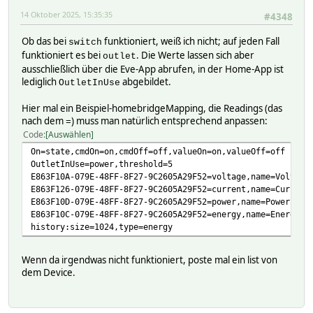
14 Oktober 2025, 15:35:35
#4348
Ob das bei
funktioniert, weiß ich nicht; auf jeden Fall
switch
funktioniert es bei
. Die Werte lassen sich aber
outlet
ausschließlich über die Eve-App abrufen, in der Home-App ist
lediglich
abgebildet.
OutletInUse
Hier mal ein Beispiel-homebridgeMapping, die Readings (das
nach dem
) muss man natürlich entsprechend anpassen:
=
Code
Auswählen
On=state,cmdOn=on,cmdOff=off,valueOn=on,valueOff=off
OutletInUse=power,threshold=5
E863F10A-079E-48FF-8F27-9C2605A29F52=voltage,name=Voltage
E863F126-079E-48FF-8F27-9C2605A29F52=current,name=Current
E863F10D-079E-48FF-8F27-9C2605A29F52=power,name=Power,for
E863F10C-079E-48FF-8F27-9C2605A29F52=energy,name=Energy,f
history:size=1024,type=energy
Wenn da irgendwas nicht funktioniert, poste mal ein list von
dem Device.