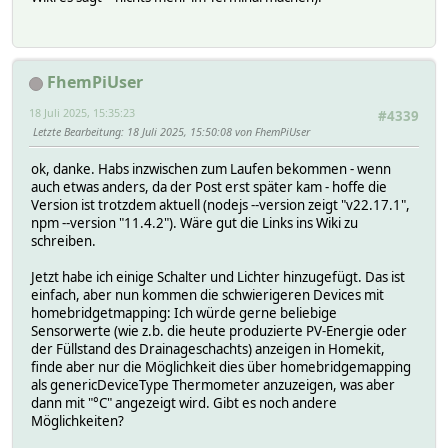
FhemPiUser
18 Juli 2025, 15:35:23
#4339
Letzte Bearbeitung
: 18 Juli 2025, 15:50:08 von FhemPiUser
ok, danke. Habs inzwischen zum Laufen bekommen - wenn
auch etwas anders, da der Post erst später kam - hoffe die
Version ist trotzdem aktuell (nodejs --version zeigt "v22.17.1",
npm --version "11.4.2"). Wäre gut die Links ins Wiki zu
schreiben.
Jetzt habe ich einige Schalter und Lichter hinzugefügt. Das ist
einfach, aber nun kommen die schwierigeren Devices mit
homebridgetmapping: Ich würde gerne beliebige
Sensorwerte (wie z.b. die heute produzierte PV-Energie oder
der Füllstand des Drainageschachts) anzeigen in Homekit,
finde aber nur die Möglichkeit dies über homebridgemapping
als genericDeviceType Thermometer anzuzeigen, was aber
dann mit "°C" angezeigt wird. Gibt es noch andere
Möglichkeiten?