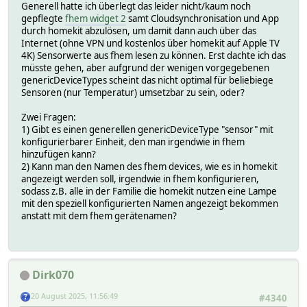
Generell hatte ich überlegt das leider nicht/kaum noch
gepflegte
fhem widget 2
samt Cloudsynchronisation und App
durch homekit abzulösen, um damit dann auch über das
Internet (ohne VPN und kostenlos über homekit auf Apple TV
4K) Sensorwerte aus fhem lesen zu können. Erst dachte ich das
müsste gehen, aber aufgrund der wenigen vorgegebenen
genericDeviceTypes scheint das nicht optimal für beliebiege
Sensoren (nur Temperatur) umsetzbar zu sein, oder?
Zwei Fragen:
1) Gibt es einen generellen genericDeviceType "sensor" mit
konfigurierbarer Einheit, den man irgendwie in fhem
hinzufügen kann?
2) Kann man den Namen des fhem devices, wie es in homekit
angezeigt werden soll, irgendwie in fhem konfigurieren,
sodass z.B. alle in der Familie die homekit nutzen eine Lampe
mit den speziell konfigurierten Namen angezeigt bekommen
anstatt mit dem fhem gerätenamen?
Dirk070
20 August 2025, 11:56:49
#4340