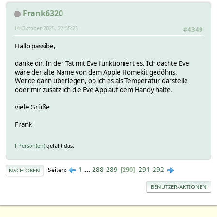
Frank6320
14 Oktober 2025, 22:35:23
#4349
Hallo passibe,
danke dir. In der Tat mit Eve funktioniert es. Ich dachte Eve
wäre der alte Name von dem Apple Homekit gedöhns.
Werde dann überlegen, ob ich es als Temperatur darstelle
oder mir zusätzlich die Eve App auf dem Handy halte.
viele Grüße
Frank
1 Person(en)
gefällt das.
1
...
288
289
291
292
Seiten
290
NACH OBEN
BENUTZER-AKTIONEN