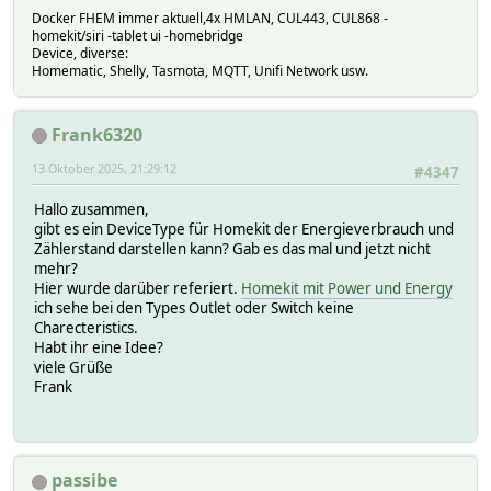
Docker FHEM immer aktuell,4x HMLAN, CUL443, CUL868 -
homekit/siri -tablet ui -homebridge
Device, diverse:
Homematic, Shelly, Tasmota, MQTT, Unifi Network usw.
Frank6320
13 Oktober 2025, 21:29:12
#4347
Hallo zusammen,
gibt es ein DeviceType für Homekit der Energieverbrauch und
Zählerstand darstellen kann? Gab es das mal und jetzt nicht
mehr?
Hier wurde darüber referiert.
Homekit mit Power und Energy
ich sehe bei den Types Outlet oder Switch keine
Charecteristics.
Habt ihr eine Idee?
viele Grüße
Frank
passibe