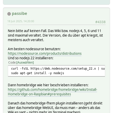
passibe
18 Juli 2025, 14:20:00
#4338
Nein bitte auf keinen Fall. Das Wiki bzw. nodejs 4, 5, 6 und 11
sind maximal veraltet. Die Version, die du über apt kriegst, ist
meistens auch veraltet.
Am besten nodesource benutzen:
https://nodesource.com/products/distributions
Und so nodejs 22 installieren:
Code
Auswählen
curl -fsSL https://deb.nodesource.com/setup_22.x | sudo -
sudo apt-get install -y nodejs
Dann homebridge wie hier beschrieben installieren:
https://github.com/homebridge/homebridge/wiki/Install-
Homebridge-on-Raspbian#prerequisites
Danach das homebridge-fhem plugin installieren (geht direkt
über das homebridge WebUI, da muss man – anders als das
Wiki es sagt – nichts mehr im Terminal machen).