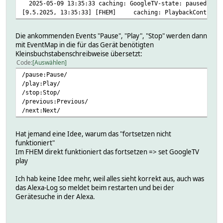
2025-05-09 13:35:33 caching: GoogleTV-state: paused
[9.5.2025, 13:35:33] [FHEM] caching: PlaybackController
Die ankommenden Events "Pause", "Play", "Stop" werden dann
mit EventMap in die für das Gerät benötigten
Kleinsbuchstabenschreibweise übersetzt:
Code
Auswählen
/pause:Pause/
/play:Play/
/stop:Stop/
/previous:Previous/
/next:Next/
Hat jemand eine Idee, warum das "fortsetzen nicht
funktioniert"
Im FHEM direkt funktioniert das fortsetzen => set GoogleTV
play
Ich hab keine Idee mehr, weil alles sieht korrekt aus, auch was
das Alexa-Log so meldet beim restarten und bei der
Gerätesuche in der Alexa.