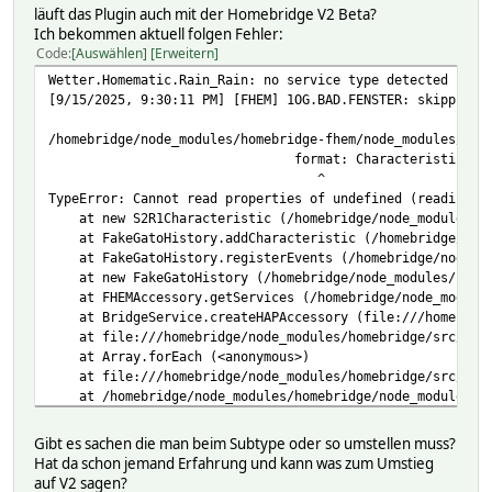
läuft das Plugin auch mit der Homebridge V2 Beta?
Ich bekommen aktuell folgen Fehler:
Code
Auswählen
Erweitern
Wetter.Homematic.Rain_Rain: no service type detected
[9/15/2025, 9:30:11 PM] [FHEM] 1OG.BAD.FENSTER: skipping 
/homebridge/node_modules/homebridge-fhem/node_modules/fak
format: Characteristic.Formats
^
TypeError: Cannot read properties of undefined (reading '
at new S2R1Characteristic (/homebridge/node_modules/hom
at FakeGatoHistory.addCharacteristic (/homebridge/node_
at FakeGatoHistory.registerEvents (/homebridge/node_modu
at new FakeGatoHistory (/homebridge/node_modules/homebr
at FHEMAccessory.getServices (/homebridge/node_modules/
at BridgeService.createHAPAccessory (file:///homebridge
at file:///homebridge/node_modules/homebridge/src/brid
at Array.forEach (<anonymous>)
at file:///homebridge/node_modules/homebridge/src/brid
at /homebridge/node_modules/homebridge/node_modules/hap
at FHEMPlatform.<anonymous> (/homebridge/node_modules/h
at Request.self.callback (/homebridge/node_modules/home
Gibt es sachen die man beim Subtype oder so umstellen muss?
at Request.emit (node:events:519:28)
Hat da schon jemand Erfahrung und kann was zum Umstieg
at Request.<anonymous> (/homebridge/node_modules/homebr
auf V2 sagen?