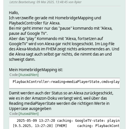
Letzte Bearbeitung
: 09 Mai 2025, 13:48:45 von Ryker
Hallo,
Ich verzweifle gerade mit HomebridgeMapping und
PlaybackController für Alexa.
Bei mir geht immer nur das "pause" kommando mit "Alexa,
pause auf Google TV".
Aber das "play" Kommando mit "Alexa, fortsetzen auf
GoogleTV" wird von Alexa gar nicht losgeschickt. Im Log-File
des Alexa-Moduls im FHEM zeigt nichts ankommendes an. Und
die Alexa sagt auch selbst gar nichts, die nimmt das an und
schweigt dann.
Mein HomebridgeMapping ist:
Code
Auswählen
PlaybackController:reading=mediaPlayerState,cmds=play;pau
Damit werden auch der Status so an Alexa zurückgeschickt,
wie es in der Amazon-Doku verlangt wird, weil über das
Reading mediaPlayerState werden die richtigen Werte in
Uppercase ausgegeben
Code
Auswählen
2025-05-09 13:27:20 caching: GoogleTV-state: playing
[9.5.2025, 13:27:20] [FHEM] caching: PlaybackController