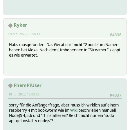
Ryker
09 Mai 2025, 13:58:13
#4336
Habs rausgefunden. Das Gerät darf nicht "Google" im Namen
haben bei Alexa. Nach dem Umbenennen in "Streamer" klappt
es wie erwartet.
FhemPiUser
18 Juli 2025, 12:03:28
#4337
sorry für die Anfängerfrage, aber muss ich wirklich auf einem
raspberry 4 mit bookworm wie im
Wiki
beschrieben manuell
NodeJS 4,5,6 und 11 installieren? Reicht nicht nur ein "sudo
apt-get install -y nodejs"?