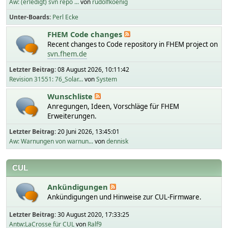
Aw: (erledigt) svn repo ...
von
rudolfkoenig
Unter-Boards
Perl Ecke
FHEM Code changes
Recent changes to Code repository in FHEM project on
svn.fhem.de
Letzter Beitrag:
08 August 2026, 10:11:42
Revision 31551: 76_Solar...
von
System
Wunschliste
Anregungen, Ideen, Vorschläge für FHEM
Erweiterungen.
Letzter Beitrag:
20 Juni 2026, 13:45:01
Aw: Warnungen von warnun...
von
dennisk
CUL
Ankündigungen
Ankündigungen und Hinweise zur CUL-Firmware.
Letzter Beitrag:
30 August 2020, 17:33:25
Antw:LaCrosse für CUL
von
Ralf9