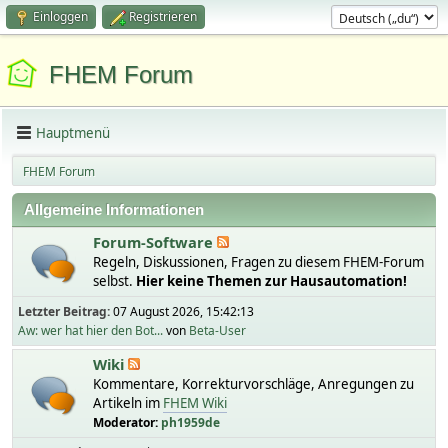
Einloggen
Registrieren
FHEM Forum
Hauptmenü
FHEM Forum
Allgemeine Informationen
Forum-Software
Regeln, Diskussionen, Fragen zu diesem FHEM-Forum
selbst.
Hier keine Themen zur Hausautomation!
Letzter Beitrag:
07 August 2026, 15:42:13
Aw: wer hat hier den Bot...
von
Beta-User
Wiki
Kommentare, Korrekturvorschläge, Anregungen zu
Artikeln im
FHEM Wiki
Moderator:
ph1959de