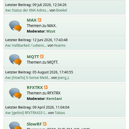
Letzter Beitrag:
09 Juli 2026, 12:34:26
Aw: Status der KNX Adres...
von
Boekel
MAX
Themen zu MAX.
Moderator:
Wzut
Letzter Beitrag:
12 Juni 2026, 17:43:48
Aw: Haltbarkeit / Lebens...
von
Nuems
MQTT
Themen zu MQTT.
Letzter Beitrag:
05 August 2026, 17:40:55
Aw: [HowTo] X-Sense Meld...
von
Joerg_L
RFXTRX
Themen zu RFXTRX
Moderator:
KernSani
Letzter Beitrag:
09 April 2026, 11:04:04
Aw: [gelöst] RFXTRX433 I...
von
Tobias
SlowRF