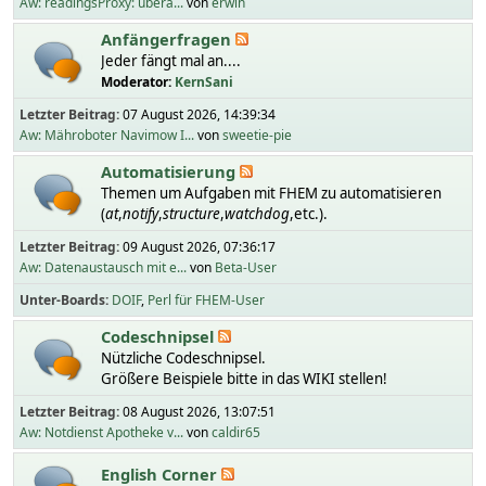
Aw: readingsProxy: übera...
von
erwin
Anfängerfragen
Jeder fängt mal an....
Moderator:
KernSani
Letzter Beitrag:
07 August 2026, 14:39:34
Aw: Mähroboter Navimow I...
von
sweetie-pie
Automatisierung
Themen um Aufgaben mit FHEM zu automatisieren
(
at
,
notify
,
structure
,
watchdog
,etc.).
Letzter Beitrag:
09 August 2026, 07:36:17
Aw: Datenaustausch mit e...
von
Beta-User
Unter-Boards
DOIF
Perl für FHEM-User
Codeschnipsel
Nützliche Codeschnipsel.
Größere Beispiele bitte in das WIKI stellen!
Letzter Beitrag:
08 August 2026, 13:07:51
Aw: Notdienst Apotheke v...
von
caldir65
English Corner