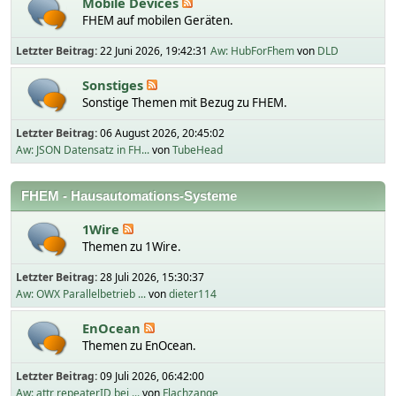
Mobile Devices
FHEM auf mobilen Geräten.
Letzter Beitrag:
22 Juni 2026, 19:42:31
Aw: HubForFhem
von
DLD
Sonstiges
Sonstige Themen mit Bezug zu FHEM.
Letzter Beitrag:
06 August 2026, 20:45:02
Aw: JSON Datensatz in FH...
von
TubeHead
FHEM - Hausautomations-Systeme
1Wire
Themen zu 1Wire.
Letzter Beitrag:
28 Juli 2026, 15:30:37
Aw: OWX Parallelbetrieb ...
von
dieter114
EnOcean
Themen zu EnOcean.
Letzter Beitrag:
09 Juli 2026, 06:42:00
Aw: attr repeaterID bei ...
von
Flachzange