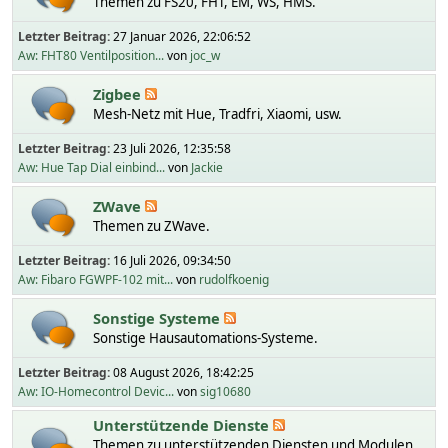
Themen zu FS20, FHT, EM, WS, HMS.
Letzter Beitrag:
27 Januar 2026, 22:06:52
Aw: FHT80 Ventilposition...
von
joc_w
Zigbee
Mesh-Netz mit Hue, Tradfri, Xiaomi, usw.
Letzter Beitrag:
23 Juli 2026, 12:35:58
Aw: Hue Tap Dial einbind...
von
Jackie
ZWave
Themen zu ZWave.
Letzter Beitrag:
16 Juli 2026, 09:34:50
Aw: Fibaro FGWPF-102 mit...
von
rudolfkoenig
Sonstige Systeme
Sonstige Hausautomations-Systeme.
Letzter Beitrag:
08 August 2026, 18:42:25
Aw: IO-Homecontrol Devic...
von
sig10680
Unterstützende Dienste
Themen zu unterstützenden Diensten und Modulen