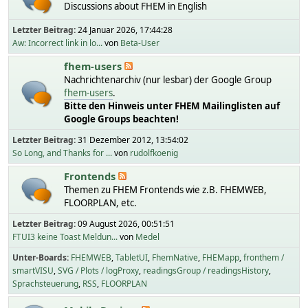
Discussions about FHEM in English
Letzter Beitrag:
24 Januar 2026, 17:44:28
Aw: Incorrect link in lo...
von
Beta-User
fhem-users
Nachrichtenarchiv (nur lesbar) der Google Group
fhem-users
.
Bitte den Hinweis unter FHEM Mailinglisten auf
Google Groups beachten!
Letzter Beitrag:
31 Dezember 2012, 13:54:02
So Long, and Thanks for ...
von
rudolfkoenig
Frontends
Themen zu FHEM Frontends wie z.B. FHEMWEB,
FLOORPLAN, etc.
Letzter Beitrag:
09 August 2026, 00:51:51
FTUI3 keine Toast Meldun...
von
Medel
Unter-Boards
FHEMWEB
TabletUI
FhemNative
FHEMapp
fronthem /
smartVISU
SVG / Plots / logProxy
readingsGroup / readingsHistory
Sprachsteuerung
RSS
FLOORPLAN