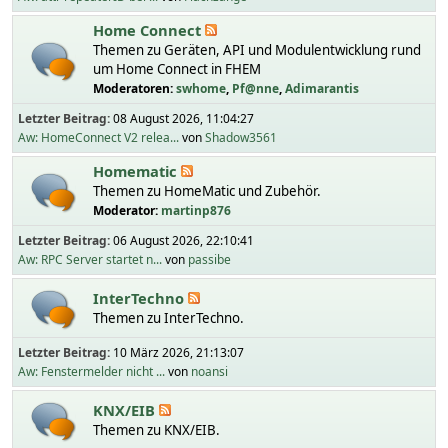
Home Connect
Themen zu Geräten, API und Modulentwicklung rund
um Home Connect in FHEM
Moderatoren:
swhome
,
Pf@nne
,
Adimarantis
Letzter Beitrag:
08 August 2026, 11:04:27
Aw: HomeConnect V2 relea...
von
Shadow3561
Homematic
Themen zu HomeMatic und Zubehör.
Moderator:
martinp876
Letzter Beitrag:
06 August 2026, 22:10:41
Aw: RPC Server startet n...
von
passibe
InterTechno
Themen zu InterTechno.
Letzter Beitrag:
10 März 2026, 21:13:07
Aw: Fenstermelder nicht ...
von
noansi
KNX/EIB
Themen zu KNX/EIB.