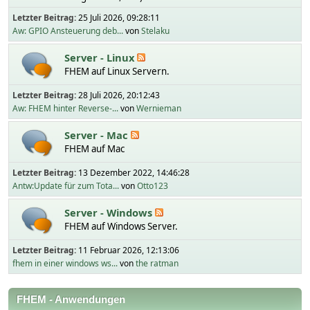
Letzter Beitrag:
25 Juli 2026, 09:28:11
Aw: GPIO Ansteuerung deb...
von
Stelaku
Server - Linux
FHEM auf Linux Servern.
Letzter Beitrag:
28 Juli 2026, 20:12:43
Aw: FHEM hinter Reverse-...
von
Wernieman
Server - Mac
FHEM auf Mac
Letzter Beitrag:
13 Dezember 2022, 14:46:28
Antw:Update für zum Tota...
von
Otto123
Server - Windows
FHEM auf Windows Server.
Letzter Beitrag:
11 Februar 2026, 12:13:06
fhem in einer windows ws...
von
the ratman
FHEM - Anwendungen