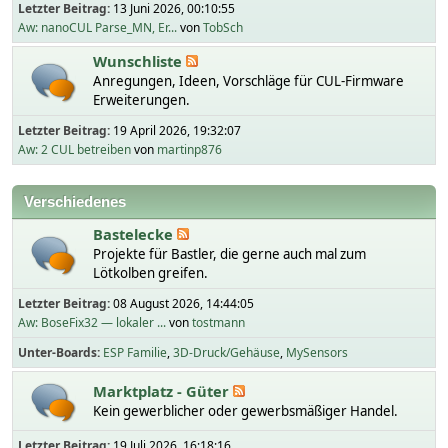
Letzter Beitrag:
13 Juni 2026, 00:10:55
Aw: nanoCUL Parse_MN, Er...
von
TobSch
Wunschliste
Anregungen, Ideen, Vorschläge für CUL-Firmware
Erweiterungen.
Letzter Beitrag:
19 April 2026, 19:32:07
Aw: 2 CUL betreiben
von
martinp876
Verschiedenes
Bastelecke
Projekte für Bastler, die gerne auch mal zum
Lötkolben greifen.
Letzter Beitrag:
08 August 2026, 14:44:05
Aw: BoseFix32 — lokaler ...
von
tostmann
Unter-Boards
ESP Familie
3D-Druck/Gehäuse
MySensors
Marktplatz - Güter
Kein gewerblicher oder gewerbsmäßiger Handel.
Letzter Beitrag:
19 Juli 2026, 16:18:16