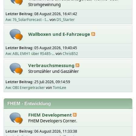
Stromgewinnung
Letzter Beitrag:
08 August 2026, 16:41:42
Aw: 76_SolarForecast - I...
von
DS_Starter
Wallboxen und E-Fahrzeuge
Letzter Beitrag:
05 August 2026, 19:40:45
Aw: ABL EMH1 über RS485-...
von
ChrisB52
Verbrauchsmessung
Stromzähler und Gaszähler
Letzter Beitrag:
25 Juli 2026, 09:14:59
Aw: OBI Energietracker
von
TomLee
FHEM - Entwicklung
FHEM Development
FHEM Developers Corner.
Letzter Beitrag:
06 August 2026, 11:33:38