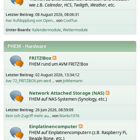
wie z.B.
Calendar
,
HCS
,
Twiligth
,
Weather
, etc.
Letzter Beitrag:
08 August 2026, 08:06:31
Aw: Aufdopplung von Open...
von
CoolTux
Unter-Boards
Kalendermodule
Wettermodule
FHEM - Hardware
FRITZ!Box
FHEM rund um AVM FRITZ!Box
Letzter Beitrag:
02 August 2026, 13:34:12
Aw: 72_FRITZBOX.pm wird ...
von
JoWiemann
Network Attached Storage (NAS)
FHEM auf NAS-Systemen (Synology, etc.)
Letzter Beitrag:
26 Juni 2026, 08:59:09
Kein ssh-Zugriff mehr au...
von
Marko1976
Einplatinencomputer
FHEM auf Einplatinencomputern (z.B. Raspberry Pi,
Beagle Bone, etc.)