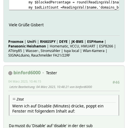
my $blockedPercentage = round(ReadingsVal($name,'
my $adListCount =ReadingsVal($name,'domains_being
#prepare dedicated css
#hint: html of device overview is by default embe
Viele Grüße Gisbert
# which has id attribute set to device's NAM
my $styleClass ='<style>';
$styleClass.='#'.$name.' svg {height:15px; widt
Proxmox
|
UniFi
|
RHASSPY
|
DEYE
|
JK-BMS
|
ESPHome
|
$styleClass.='#'.$name.' td {padding-left:10px;
Panasonic Heishamon
| Homematic, VCCU, HMUART | ESP8266 |
$styleClass.='</style>';
ATtiny85 | Wasser-, Stromzähler | tuya local | Wlan-Kamera |
SIGNALduino, Rauchmelder FA21/22RF
#prepare images
my $imgQueries=FW_makeImage('it_i-net@cyan');
my $imgBlocked=FW_makeImage('time_manual_mode@red
binford6000
Tester
my $imgAdList =FW_makeImage('edit_delete@green');
my $imgState =FW_makeImage($state eq 'enabled' ? 
04 März 2023, 10:46:15
#46
Letzte Bearbeitung
: 04 März 2023, 10:48:21 von binford6000
#prepare disable/enable command
my $cmd='';
Zitat
#my $callMe='<a href="/fhem?cmd.'.$name.'=set '.$
my $callMe='<a href="/fhem?cmd.'.$name.'=set '.$n
Wenn ich auf Disable (Minutes) drücke, poppt ein
if($state eq 'disabled') {
Fenster mit folgendem Inhalt auf:
$cmd =$callMe.'Enable">Enable</a>';
} else {
Da musst du 'Disable' auf 'disable' in der der sub
$cmd = $callMe.'Disable 60">1</a>'