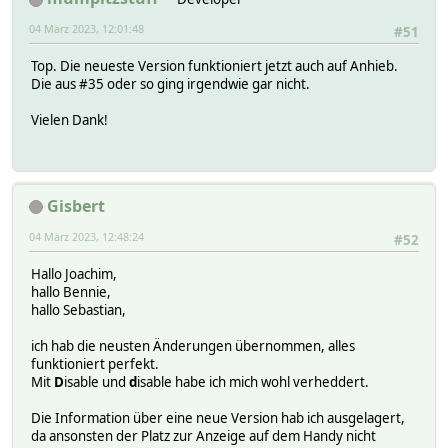
$ret .= '</tr><tr>';
}
04 März 2023, 12:01:48
#51
$ret .= '<td><a href="'.$baseURL.'" target="_blank">
$ret .= '<td>'.$imgQueries.' '.$totalQueries.'</td
Top. Die neueste Version funktioniert jetzt auch auf Anhieb.
$ret .= '<td>'.$imgBlocked.' '.$blocked.' ('.$blocke
Die aus #35 oder so ging irgendwie gar nicht.
#$ret .= '<td>'.$imgAdList.' '.$adListCount.'</td>
$ret .= '<td>'.$cmd.'</td>';
Vielen Dank!
$ret .= '<td>'.$imgUpdate.'</td>';
$ret .= '</tr></table>';
return $ret;
Gisbert
}
04 März 2023, 12:48:24
#52
Hallo Joachim,
hallo Bennie,
hallo Sebastian,
ich hab die neusten Änderungen übernommen, alles
funktioniert perfekt.
Mit
D
isable und
d
isable habe ich mich wohl verheddert.
Die Information über eine neue Version hab ich ausgelagert,
da ansonsten der Platz zur Anzeige auf dem Handy nicht