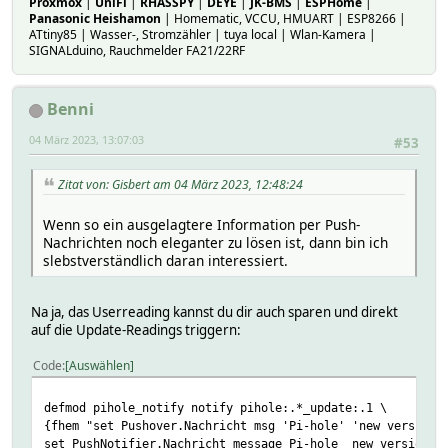
Proxmox
|
UniFi
|
RHASSPY
|
DEYE
|
JK-BMS
|
ESPHome
|
Panasonic Heishamon
| Homematic, VCCU, HMUART | ESP8266 |
ATtiny85 | Wasser-, Stromzähler | tuya local | Wlan-Kamera |
SIGNALduino, Rauchmelder FA21/22RF
Benni
04 März 2023, 13:07:03
#53
Zitat von: Gisbert am 04 März 2023, 12:48:24
Wenn so ein ausgelagtere Information per Push-
Nachrichten noch eleganter zu lösen ist, dann bin ich
slebstverständlich daran interessiert.
Na ja, das Userreading kannst du dir auch sparen und direkt
auf die Update-Readings triggern:
Code
Auswählen
defmod pihole_notify notify pihole:.*_update:.1 \
{fhem "set Pushover.Nachricht msg 'Pi-hole' 'new version 
set PushNotifier.Nachricht message Pi-hole _new version a