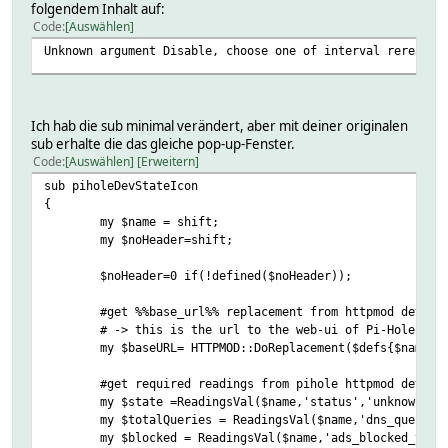
folgendem Inhalt auf:
Code
Auswählen
Unknown argument Disable, choose one of interval reread:n
Ich hab die sub minimal verändert, aber mit deiner originalen
sub erhalte die das gleiche pop-up-Fenster.
Code
Auswählen
Erweitern
sub piholeDevStateIcon
{
my $name = shift;
my $noHeader=shift;
$noHeader=0 if(!defined($noHeader));
#get %%base_url%% replacement from httpmod device
# -> this is the url to the web-ui of Pi-Hole
my $baseURL= HTTPMOD::DoReplacement($defs{$name},
#get required readings from pihole httpmod device
my $state =ReadingsVal($name,'status','unknown');
my $totalQueries = ReadingsVal($name,'dns_queries
my $blocked = ReadingsVal($name,'ads_blocked_toda