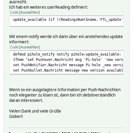
ausreicht.
Ich hab ein weiteres userReading definiert:
Code
Auswählen
update_available {if ((ReadingsNum($name,'FTL_update','')
Mit einem notify werde ich dann über ein anstehendes update
informiert:
Code
Auswählen
defmod pihole_notify notify pihole:update_available: 1 \
{fhem "set Pushover.Nachricht msg 'Pi-hole' 'new version 
set PushNotifier.Nachricht message Pi-hole _new version a
set Pushbullet.Nachricht message new version available !!
Wenn so ein ausgelagtere Information per Push-Nachrichten
noch eleganter zu lösen ist, dann bin ich slebstverständlich
daran interessiert.
Vielen Dank und viele Grüße
Gisbert