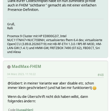
Dank eurer Codeschnipsel habe ich nun zumindest pi-hole
auch in FHEM "sichtbarer" gemacht als mit einer einfachen
Presence-Definition.
Gruß,
Ralli
Proxmox 9 Cluster mit HP ED800G2i7, Intel
NUC11TNHi7+NUC7i5BNH, virtualisiertes fhem 6.4 dev, virtualisierte
OpenCCU (3.89.8.20260719) mit HB-RF-ETH 1.3.0 / RPI-RF-MOD, HM-
LAN-GW (1.4.1) und HMW-GW, FRITZBOX 7490 (07.62), FBDECT, Siri
und Alexa
MadMax-FHEM
04 März 2023, 11:10:22
#48
@Gisbert: in meiner Variante war aber disable etc. schon
immer klein geschrieben? (und hat bei mir funktioniert)
Wenn du die Überschrift nicht dick haben willst, dann
folgendes ändern:
Code
Auswählen