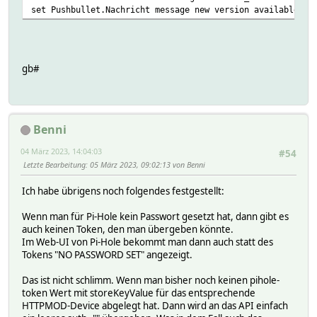
set Pushbullet.Nachricht message new version available !!
gb#
Benni
04 März 2023, 14:04:03
#54
Letzte Bearbeitung
: 05 März 2023, 09:02:13 von Benni
Ich habe übrigens noch folgendes festgestellt:
Wenn man für Pi-Hole kein Passwort gesetzt hat, dann gibt es
auch keinen Token, den man übergeben könnte.
Im Web-UI von Pi-Hole bekommt man dann auch statt des
Tokens "NO PASSWORD SET" angezeigt.
Das ist nicht schlimm. Wenn man bisher noch keinen pihole-
token Wert mit storeKeyValue für das entsprechende
HTTPMOD-Device abgelegt hat. Dann wird an das API einfach