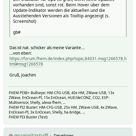
my $callMe='<a href="/fhem?cmd.'.$name.'=set '.$n
vorhanden sind, sonst rot. Beim Hover über dem
if($state eq 'disabled') {
Update-Indikator werden die aktuellen und die
$callMe .=' enable ';
Ausstehenden Versionen als Tooltip angezeigt (s.
$cmd =$callMe.'">Enable</a>';
Screenshot)
} else {
$callMe .=' disable ';
gb#
$cmd = $callMe.'60">1</a>';
$cmd .= ' | '.$callMe.'300">5</a>';
$cmd .= ' | '.$callMe.'600">10</a>';
Das ist nat. schicker als meine Variante...
$cmd .= ' | '.$callMe.'900">15</a>';
...von eben:
}
https://forum.fhem.de/index.php/topic,84031.msg1266578.h
tml#msg1266578
#finally build the html for device overview
my $ret = $styleClass;
Gruß, Joachim
$ret .= '<table border=0"><tr>';
#if second argument of this method call is tru
#then do NOT create a table header. Defau
FHEM PI3B+ Bullseye: HM-CFG-USB, 40x HM, ZWave-USB, 13x
if(!$noHeader) {
ZWave, EnOcean-PI, 15x EnOcean, HUE/deCONZ, CO2, ESP-
$ret .= '<th>State</th>';
Multisensor, Shelly, alexa-fhem, ...
$ret .= '<th>Queries</th>';
FHEM PI2 Buster: HM-CFG-USB, 25x HM, ZWave-USB, 4x ZWave,
$ret .= '<th>Blocked</th>';
EnOcean-PI, 3x EnOcean, Shelly, ha-bridge, ...
#$ret .= '<th>Adlist</th>';
FHEM PI3 Buster (Test)
$ret .= '<th>'.($state eq 'enable
$ret .= '<th>Upd</th>'
mumpitzstuff
Developer