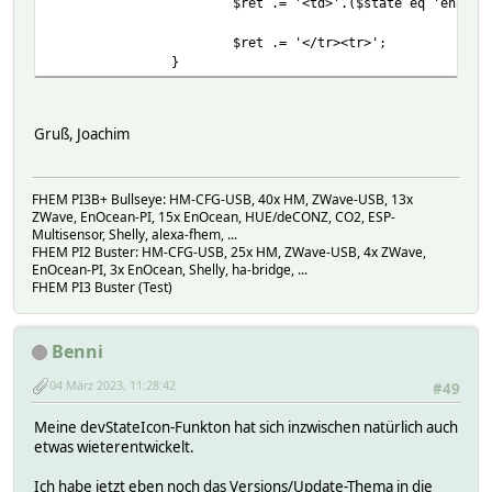
$ret .= '<td>'.($state eq 'enable
$ret .= '</tr><tr>';
}
Gruß, Joachim
FHEM PI3B+ Bullseye: HM-CFG-USB, 40x HM, ZWave-USB, 13x
ZWave, EnOcean-PI, 15x EnOcean, HUE/deCONZ, CO2, ESP-
Multisensor, Shelly, alexa-fhem, ...
FHEM PI2 Buster: HM-CFG-USB, 25x HM, ZWave-USB, 4x ZWave,
EnOcean-PI, 3x EnOcean, Shelly, ha-bridge, ...
FHEM PI3 Buster (Test)
Benni
04 März 2023, 11:28:42
#49
Meine devStateIcon-Funkton hat sich inzwischen natürlich auch
etwas wieterentwickelt.
Ich habe jetzt eben noch das Versions/Update-Thema in die