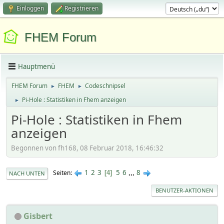
Einloggen
Registrieren
FHEM Forum
Hauptmenü
FHEM Forum
FHEM
Codeschnipsel
►
►
Pi-Hole : Statistiken in Fhem anzeigen
►
Pi-Hole : Statistiken in Fhem
anzeigen
Begonnen von fh168, 08 Februar 2018, 16:46:32
1
2
3
5
6
...
8
Seiten
4
NACH UNTEN
BENUTZER-AKTIONEN
Gisbert