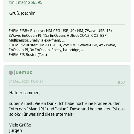
tml#msg1266595
Gruß, Joachim
FHEM PI3B+ Bullseye: HM-CFG-USB, 40x HM, ZWave-USB, 13x
ZWave, EnOcean-PI, 15x EnOcean, HUE/deCONZ, CO2, ESP-
Multisensor, Shelly, alexa-fhem, ...
FHEM PI2 Buster: HM-CFG-USB, 25x HM, ZWave-USB, 4x ZWave,
EnOcean-PI, 3x EnOcean, Shelly, ha-bridge, ...
FHEM PI3 Buster (Test)
juemuc
04 März 2023, 19:45:21
#57
Hallo zusammen,
super Arbeit. Vielen Dank. Ich habe noch eine Fragee zu den
Internals "MainURL" und "value". Diese sind bei mir leer. Ist das
so ok? Für was sind diese Internals?
Viele Grüße
Jürgen