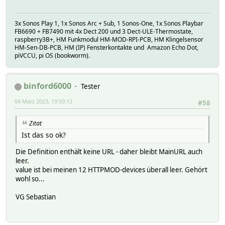
3x Sonos Play 1, 1x Sonos Arc + Sub, 1 Sonos-One, 1x Sonos Playbar
FB6690 + FB7490 mit 4x Dect 200 und 3 Dect-ULE-Thermostate,
raspberry3B+, HM Funkmodul HM-MOD-RPI-PCB, HM Klingelsensor
HM-Sen-DB-PCB, HM (IP) Fensterkontakte und Amazon Echo Dot,
piVCCU, pi OS (bookworm).
binford6000
Tester
04 März 2023, 19:50:13
#58
Zitat
Ist das so ok?
Die Definition enthält keine URL - daher bleibt MainURL auch
leer.
value ist bei meinen 12 HTTPMOD-devices überall leer. Gehört
wohl so...
VG Sebastian