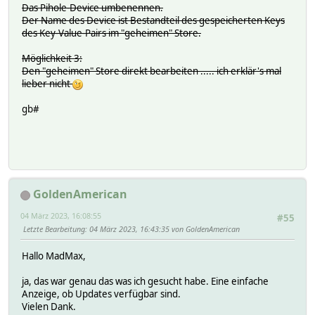
Das Pihole-Device umbenennen.
Der Name des Device ist Bestandteil des gespeicherten Keys
des Key-Value-Pairs im "geheimen" Store.
Möglichkeit 3:
Den "geheimen" Store direkt bearbeiten ..... ich erklär's mal
lieber nicht
gb#
GoldenAmerican
04 März 2023, 16:08:55
#55
Letzte Bearbeitung
: 04 März 2023, 16:43:35 von GoldenAmerican
Hallo MadMax,
ja, das war genau das was ich gesucht habe. Eine einfache
Anzeige, ob Updates verfügbar sind.
Vielen Dank.