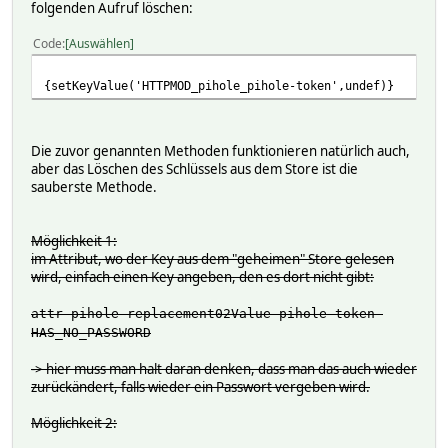
folgenden Aufruf löschen:
Code
Auswählen
{setKeyValue('HTTPMOD_pihole_pihole-token',undef)}
Die zuvor genannten Methoden funktionieren natürlich auch,
aber das Löschen des Schlüssels aus dem Store ist die
sauberste Methode.
Möglichkeit 1:
im Attribut, wo der Key aus dem "geheimen" Store gelesen
wird, einfach einen Key angeben, den es dort nicht gibt:
attr pihole replacement02Value pihole-token-
HAS_NO_PASSWORD
-> hier muss man halt daran denken, dass man das auch wieder
zurückändert, falls wieder ein Passwort vergeben wird.
Möglichkeit 2: