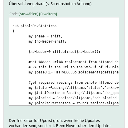
Übersicht eingebaut (s. Screenshot im Anhang):
Code
Auswählen
Erweitern
sub piholeDevStateIcon
{
my $name = shift;
my $noHeader=shift;
$noHeader=0 if(!defined($noHeader));
#get %%base_url%% replacement from httpmod device
# -> this is the url to the web-ui of Pi-Hole
my $baseURL= HTTPMOD::DoReplacement($defs{$name},
#get required readings from pihole httpmod device
my $state =ReadingsVal($name,'status','unknown');
my $totalQueries = ReadingsVal($name,'dns_queries
my $blocked = ReadingsVal($name,'ads_blocked_toda
my $blockedPercentage = round(ReadingsVal($name,'
my $adListCount =ReadingsVal($name,'domains_being
my $ver_info = 'CORE: '.ReadingsVal($name,'core_current
Der Indikator für Upd ist grün, wenn keine Updates
$ver_info.= "\nFTL: ".ReadingsVal($name,'FTL_current'
vorhanden sind, sonst rot. Beim Hover über dem Update-