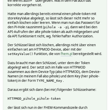
ein leeres auth="" übergeben. Was in dem Fall auch das
korrekte vorgehen ist.
Hatte man allerdings bereits einmal einen pihole-token mit
storeKeyValue abgelegt, so lässt sich dieser nicht mehr so
einfach löschen oder leeren. Wenn man nun das Passwort für
den Pi-Hole rausnimmt (
), dann wird bei den
pihole -a -p
API-Aufrufen der alte pihole-token als auth mitgegeben und
da API funktioniert nicht, wg. fehlerhafter Authorization.
Der Schlüssel lässt sich löschen, allerdings nicht über einen
einfachen set am HTTPMOD-Device, aber mit der
Funktion, die von
fhem.pl
bereitgestellt wird.
setKeyValue()
Dazu braucht man den Schlüssel, unter dem der Token
abgelegt wird. Der setzt sich im Falle von HTTPMOD
zusammen aus dem Device-Typ (also HTTPMOD), dem Device-
Namen (in meinem Fall also pihole) und dem Key (hier pihole-
token) in der Form
.
TYPE_NAME_Key
Daraus ergibt sich dann (bei mir) folgender Schlüsselname:
HTTPMOD_pihole_pihole-token
der lässt sich nun in der FHEM-Kommandozeile durch