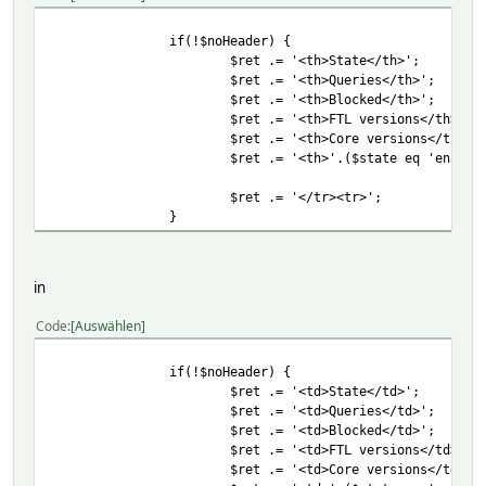
if(!$noHeader) {
$ret .= '<th>State</th>';
$ret .= '<th>Queries</th>';
$ret .= '<th>Blocked</th>';
$ret .= '<th>FTL versions</th>';
$ret .= '<th>Core versions</th>';
$ret .= '<th>'.($state eq 'enable
$ret .= '</tr><tr>';
}
in
Code
Auswählen
if(!$noHeader) {
$ret .= '<td>State</td>';
$ret .= '<td>Queries</td>';
$ret .= '<td>Blocked</td>';
$ret .= '<td>FTL versions</td>';
$ret .= '<td>Core versions</td>';