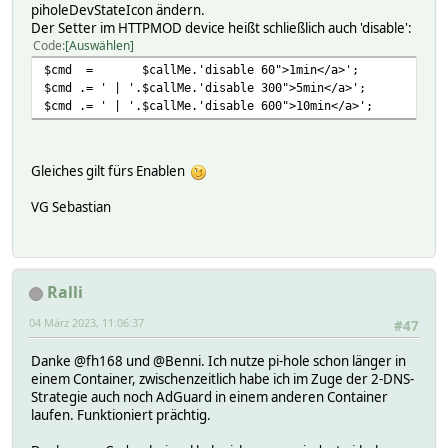
piholeDevStateIcon ändern.
$cmd .= ' | '.$callMe.'Disable 300">5</a>
Der Setter im HTTPMOD device heißt schließlich auch 'disable':
$cmd .= ' | '.$callMe.'Disable 600">10</a
Code
Auswählen
}
$cmd = $callMe.'disable 60">1min</a>';
#finally build the html for device overview
$cmd .= ' | '.$callMe.'disable 300">5min</a>';
my $ret = $styleClass;
$cmd .= ' | '.$callMe.'disable 600">10min</a>';
$ret .= '<table border=0"><tr>';
#if second argument of this method call is tru
#then do NOT create a table header. Defau
Gleiches gilt fürs Enablen
if(!$noHeader) {
$ret .= '<th><center>state</cente
VG Sebastian
$ret .= '<th><center>queries</cen
$ret .= '<th><center>blocked</cen
$ret .= '<th><center>'.($state eq
$ret .= '</tr><tr>';
Ralli
}
$ret .= '<td><center><a href="'.$baseURL.'" targ
04 März 2023, 11:06:37
#47
$ret .= '<td><center>'.$imgQueries.' '.$totalQu
$ret .= '<td><center>'.$imgBlocked.' '.$blocked.
Danke @fh168 und @Benni. Ich nutze pi-hole schon länger in
$ret .= '<td><center>'.$cmd.'</center></td>';
einem Container, zwischenzeitlich habe ich im Zuge der 2-DNS-
$ret .= '</tr></table>';
Strategie auch noch AdGuard in einem anderen Container
laufen. Funktioniert prächtig.
return $ret;
}