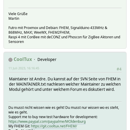
Viele Grüße
Martin
Futro mit Proxmox und Debian: FHEM, Signalduino 433MHz &
868MHz, MAX!, WeeWX, FHEM2FHEM,
Raspi 4 mit ConBee mit deCONZ und Phoscon für ZigBee Aktoren und
Sensoren
CoolTux
Developer
11 Juli 2023, 16:16:45
#4
Maintainer ist Andre. Du kannst auf der SVN Seite von FHEM in
der MAINTAINER.txt nachlesen welcher Maintainer zu welchen
Modul gehört und unter welchem Forum es diskutiert wird.
Du musst nicht wissen wie es geht! Du musst nur wissen wo es steht,
wie es geht.
Support me to buy new test hardware for development:
https://www.paypal.com/paypalme/MOldenburg
My FHEM Git:
https://git.cooltux.net/FHEM/