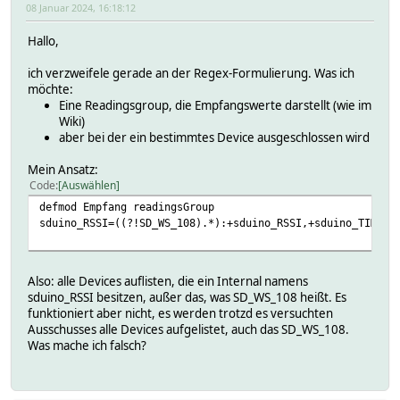
08 Januar 2024, 16:18:12
Hallo,
ich verzweifele gerade an der Regex-Formulierung. Was ich
möchte:
Eine Readingsgroup, die Empfangswerte darstellt (wie im
Wiki)
aber bei der ein bestimmtes Device ausgeschlossen wird
Mein Ansatz:
Code
Auswählen
defmod Empfang readingsGroup
sduino_RSSI=((?!SD_WS_108).*):+sduino_RSSI,+sduino_TIME,<
Also: alle Devices auflisten, die ein Internal namens
sduino_RSSI besitzen, außer das, was SD_WS_108 heißt. Es
funktioniert aber nicht, es werden trotzd es versuchten
Ausschusses alle Devices aufgelistet, auch das SD_WS_108.
Was mache ich falsch?