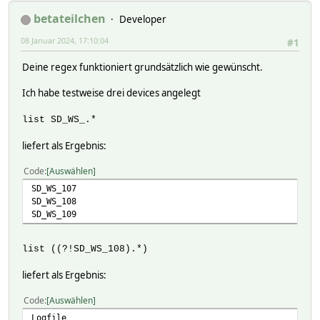
betateilchen
Developer
08 Januar 2024, 17:10:04
#1
Deine regex funktioniert grundsätzlich wie gewünscht.
Ich habe testweise drei devices angelegt
list SD_WS_.*
liefert als Ergebnis:
Code
Auswählen
SD_WS_107
SD_WS_108
SD_WS_109
list ((?!SD_WS_108).*)
liefert als Ergebnis:
Code
Auswählen
Logfile