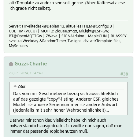
attrTemplate zu ändern sein soll: gerne. (Aber Kaffeesatz lese
# params_switch_0_ret_aenergy_minute_ts:
ich grade nicht selbst).
# logdb:
# TIME 1719488400.08592
# VALUE 1719488400
# params_switch_0_ret_aenergy_total:
Server: HP-elitedesk@Debian 13, aktuelles FHEM@ConfigDB |
CUL_HM (VCCU) | MQTT2: ZigBee2mqtt, MiLight@ESP-GW,
# logdb:
BT@OpenMQTTGw | ZWave | SIGNALduino | MapleCUN | RHASSPY
# TIME 1719488400.08592
svn: u.a Weekday-&RandomTimer, Twilight, div. attrTemplate-files,
# VALUE 0.000
MySensors
# params_switch_0_source:
# logdb:
# TIME 1719488233.47094
Guzzi-Charlie
# VALUE HTTP_in
# params_switch_0_temperature_tC:
28 Juni 2024, 15:47:49
#38
# logdb:
# TIME 1719487961.23113
# VALUE 55.39
Zitat
# params_switch_0_temperature_tF:
Das von mir Geschriebene bezog sich ausschließlich
# logdb:
auf das gezeigte "copy"-listing. Anderer ESP, gleiches
# TIME 1719487961.23113
Modell => andere Seriennummer => andere Antwort
# VALUE 131.70
(jedenfalls mit sehr hoher Wahrscheinlichkeit)...
# params_switch_0_voltage:
# logdb:
Das war mir schon klar. Vielleicht habe ich mich auch
# TIME 1719487360.23925
mißverständlich ausgedrückt. Ich wollte nur sagen, daß man
# VALUE 234.9
immer das passende Topic benutzen muß.
# params_sys_cfg_rev: