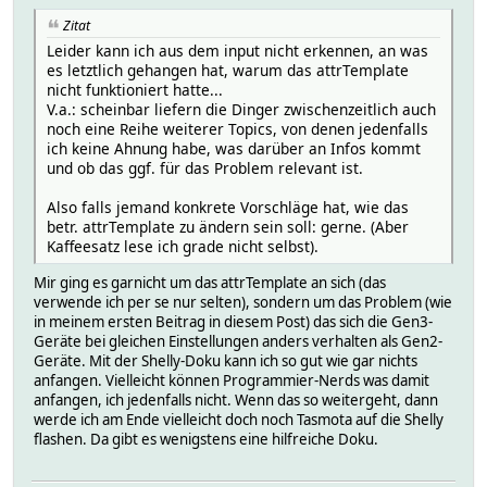
# logdb:
Zitat
# TIME 1719487360.23925
Leider kann ich aus dem input nicht erkennen, an was
# VALUE 15
es letztlich gehangen hat, warum das attrTemplate
# params_sys_fs_free:
nicht funktioniert hatte...
# logdb:
V.a.: scheinbar liefern die Dinger zwischenzeitlich auch
# TIME 1719487360.23925
noch eine Reihe weiterer Topics, von denen jedenfalls
# VALUE 77824
ich keine Ahnung habe, was darüber an Infos kommt
# params_sys_fs_size:
und ob das ggf. für das Problem relevant ist.
# logdb:
# TIME 1719487360.23925
Also falls jemand konkrete Vorschläge hat, wie das
# VALUE 393216
betr. attrTemplate zu ändern sein soll: gerne. (Aber
# params_sys_kvs_rev:
Kaffeesatz lese ich grade nicht selbst).
# logdb:
# TIME 1719487360.23925
Mir ging es garnicht um das attrTemplate an sich (das
# VALUE 0
verwende ich per se nur selten), sondern um das Problem (wie
# params_sys_mac:
in meinem ersten Beitrag in diesem Post) das sich die Gen3-
# logdb:
Geräte bei gleichen Einstellungen anders verhalten als Gen2-
# TIME 1719487360.23925
Geräte. Mit der Shelly-Doku kann ich so gut wie gar nichts
# VALUE 348518DF2DD0
anfangen. Vielleicht können Programmier-Nerds was damit
# params_sys_ram_free:
anfangen, ich jedenfalls nicht. Wenn das so weitergeht, dann
# logdb:
werde ich am Ende vielleicht doch noch Tasmota auf die Shelly
# TIME 1719487360.23925
flashen. Da gibt es wenigstens eine hilfreiche Doku.
# VALUE 157632
# params_sys_ram_size:
# logdb: