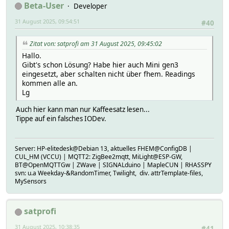
Beta-User
Developer
# VALUE 11
# params_sys_webhook_rev:
31 August 2025, 09:54:51
#40
# logdb:
# TIME 1719487360.23925
Zitat von: satprofi am 31 August 2025, 09:45:02
# VALUE 0
Hallo.
# params_ts:
Gibt's schon Lösung? Habe hier auch Mini gen3
# logdb:
eingesetzt, aber schalten nicht über fhem. Readings
# TIME 1719488400.08592
kommen alle an.
# VALUE 1719488400.00
Lg
# params_wifi_rssi:
# logdb:
Auch hier kann man nur Kaffeesatz lesen...
# TIME 1719487360.23925
Tippe auf ein falsches IODev.
# VALUE -50
# params_wifi_ssid:
# logdb:
# TIME 1719487360.23925
Server: HP-elitedesk@Debian 13, aktuelles FHEM@ConfigDB |
# VALUE CarpenterWlan
CUL_HM (VCCU) | MQTT2: ZigBee2mqtt, MiLight@ESP-GW,
BT@OpenMQTTGw | ZWave | SIGNALduino | MapleCUN | RHASSPY
# params_wifi_sta_ip:
svn: u.a Weekday-&RandomTimer, Twilight, div. attrTemplate-files,
# logdb:
MySensors
# TIME 1719487360.23925
# VALUE 192.168.3.120
# params_wifi_status:
satprofi
# logdb:
# TIME 1719487360.23925
31 August 2025, 10:38:35
#41