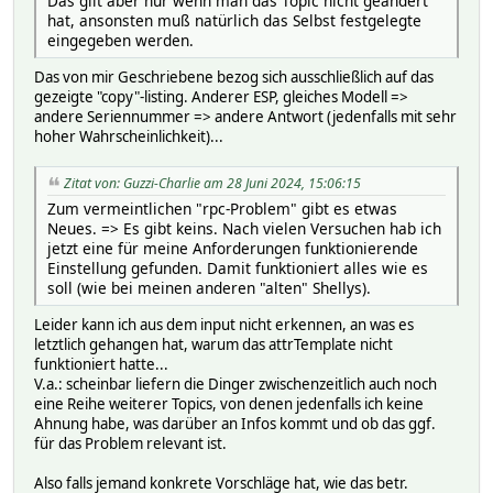
Das gilt aber nur wenn man das Topic nicht geändert
# VALUE 0
attr MQTT2_Licht_K098 setStateList on off toggle
hat, ansonsten muß natürlich das Selbst festgelegte
# params_switch_0_freq:
attr MQTT2_Licht_K098 userReadings 0_FHEM_NAME {InternalV
eingegeben werden.
# logdb:
SubName {"Deckenlampe"},\
# TIME 1719487360.23925
0_Wifi_RSSI {100+ReadingsNum("$name","wifi_rssi",0)},\
Das von mir Geschriebene bezog sich ausschließlich auf das
# VALUE 50.1
0_Wifi_IP {ReadingsVal("$name","wifi_sta_ip","")},\
gezeigte "copy"-listing. Anderer ESP, gleiches Modell =>
# params_switch_0_id:
0_WifI_MAC {ReadingsVal("$name","sys_mac","")},\
andere Seriennummer => andere Antwort (jedenfalls mit sehr
# logdb:
0_Device_ONLINE {ReadingsVal("$name","online","")},\
hoher Wahrscheinlichkeit)...
# TIME 1719488400.08592
0_Device_ID {ReadingsVal("$name","src","")},\
# VALUE 0
0_Device_FW {ReadingsVal("$name","announce_fw_ver","")},\
Zitat von: Guzzi-Charlie am 28 Juni 2024, 15:06:15
# params_switch_0_output:
energy_kWh:params_switch_0_aenergy_total.* monotonic {Rea
Zum vermeintlichen "rpc-Problem" gibt es etwas
# logdb:
Ertrag:energy_kWh.* { sprintf("%.2f",(ReadingsVal($NAME,"
Neues. => Es gibt keins. Nach vielen Versuchen hab ich
# TIME 1719488233.47094
EinAus {if (ReadingsVal("$name", "switch_0_output", "") e
jetzt eine für meine Anforderungen funktionierende
# VALUE false
elsif (ReadingsVal("$name", "switch_0_output", "") e
Einstellung gefunden. Damit funktioniert alles wie es
# params_switch_0_ret_aenergy_by_minute_1:
attr MQTT2_Licht_K098 webCmd toggle
soll (wie bei meinen anderen "alten" Shellys).
# logdb:
attr MQTT2_Licht_K098 webCmdLabel Deckenlampe\
# TIME 1719488400.08592
:
Leider kann ich aus dem input nicht erkennen, an was es
# VALUE 0.000
letztlich gehangen hat, warum das attrTemplate nicht
# params_switch_0_ret_aenergy_by_minute_2:
funktioniert hatte...
# logdb:
V.a.: scheinbar liefern die Dinger zwischenzeitlich auch noch
# TIME 1719488400.08592
eine Reihe weiterer Topics, von denen jedenfalls ich keine
# VALUE 0.000
Ahnung habe, was darüber an Infos kommt und ob das ggf.
# params_switch_0_ret_aenergy_by_minute_3:
für das Problem relevant ist.
# logdb:
# TIME 1719488400.08592
Also falls jemand konkrete Vorschläge hat, wie das betr.
# VALUE 0.000