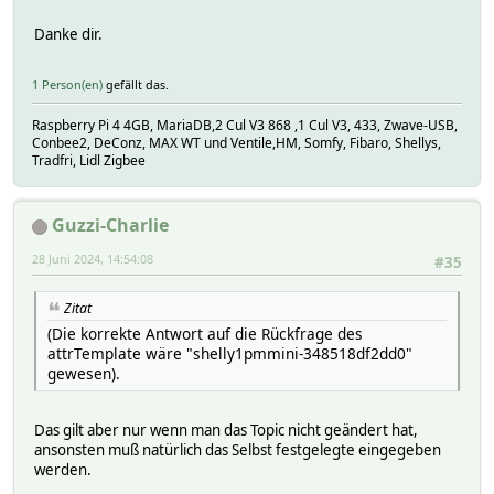
# VALUE 0.0
# ble:
Danke dir.
# logdb:
# TIME 1719487359.85786
# VALUE {}
1 Person(en)
gefällt das.
# cfg_rev:
# logdb:
Raspberry Pi 4 4GB, MariaDB,2 Cul V3 868 ,1 Cul V3, 433, Zwave-USB,
# TIME 1719487360.07225
Conbee2, DeConz, MAX WT und Ventile,HM, Somfy, Fibaro, Shellys,
Tradfri, Lidl Zigbee
# VALUE 15
# connected:
# logdb:
# TIME 1719487360.1744
Guzzi-Charlie
# VALUE true
28 Juni 2024, 14:54:08
# current:
#35
# logdb:
# TIME 1719488400.17394
Zitat
# VALUE 0.000
(Die korrekte Antwort auf die Rückfrage des
# dst:
attrTemplate wäre "shelly1pmmini-348518df2dd0"
# logdb:
gewesen).
# TIME 1719488400.08592
# VALUE shelly1pmmini-348518df2dd0/events
# freq:
Das gilt aber nur wenn man das Topic nicht geändert hat,
# logdb:
ansonsten muß natürlich das Selbst festgelegte eingegeben
# TIME 1719488400.17394
werden.
# VALUE 50.0