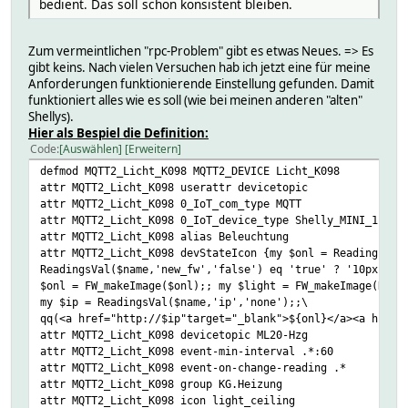
bedient. Das soll schon konsistent bleiben.
# logdb:
# TIME 1719488497.94354
# VALUE false
Zum vermeintlichen "rpc-Problem" gibt es etwas Neues. => Es
# output:
gibt keins. Nach vielen Versuchen hab ich jetzt eine für meine
# logdb:
Anforderungen funktionierende Einstellung gefunden. Damit
# TIME 1719488400.17394
funktioniert alles wie es soll (wie bei meinen anderen "alten"
# VALUE false
Shellys).
# params_cloud_connected:
Hier als Bespiel die Definition:
# logdb:
Code
Auswählen
Erweitern
# TIME 1719487360.23925
# VALUE true
defmod MQTT2_Licht_K098 MQTT2_DEVICE Licht_K098
# params_input_0_id:
attr MQTT2_Licht_K098 userattr devicetopic
# logdb:
attr MQTT2_Licht_K098 0_IoT_com_type MQTT
# TIME 1719487360.23925
attr MQTT2_Licht_K098 0_IoT_device_type Shelly_MINI_1PM_G
# VALUE 0
attr MQTT2_Licht_K098 alias Beleuchtung
# params_input_0_state:
attr MQTT2_Licht_K098 devStateIcon {my $onl = ReadingsVal
# logdb:
ReadingsVal($name,'new_fw','false') eq 'true' ? '10px-kre
# TIME 1719487360.23925
$onl = FW_makeImage($onl);; my $light = FW_makeImage(Read
# VALUE false
my $ip = ReadingsVal($name,'ip','none');;\
# params_mqtt_connected:
qq(<a href="http://$ip"target="_blank">${onl}</a><a href=
# logdb:
attr MQTT2_Licht_K098 devicetopic ML20-Hzg
# TIME 1719487360.28621
attr MQTT2_Licht_K098 event-min-interval .*:60
# VALUE true
attr MQTT2_Licht_K098 event-on-change-reading .*
# params_switch_0_aenergy_by_minute_1:
attr MQTT2_Licht_K098 group KG.Heizung
# logdb:
attr MQTT2_Licht_K098 icon light_ceiling