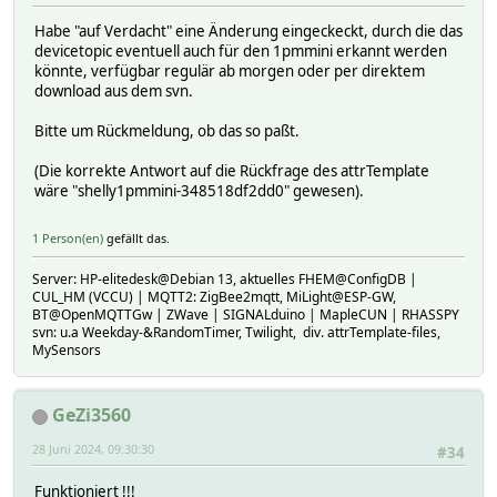
# DBLOG:
Habe "auf Verdacht" eine Änderung eingeckeckt, durch die das
# aenergy_by_minute_1:
devicetopic eventuell auch für den 1pmmini erkannt werden
# logdb:
könnte, verfügbar regulär ab morgen oder per direktem
# TIME 1719488400.17394
download aus dem svn.
# VALUE 0.000
# aenergy_by_minute_2:
Bitte um Rückmeldung, ob das so paßt.
# logdb:
# TIME 1719488400.17394
(Die korrekte Antwort auf die Rückfrage des attrTemplate
# VALUE 0.000
wäre "shelly1pmmini-348518df2dd0" gewesen).
# aenergy_by_minute_3:
# logdb:
1 Person(en)
gefällt das.
# TIME 1719488400.17394
# VALUE 0.000
Server: HP-elitedesk@Debian 13, aktuelles FHEM@ConfigDB |
# aenergy_minute_ts:
CUL_HM (VCCU) | MQTT2: ZigBee2mqtt, MiLight@ESP-GW,
# logdb:
BT@OpenMQTTGw | ZWave | SIGNALduino | MapleCUN | RHASSPY
# TIME 1719488400.17394
svn: u.a Weekday-&RandomTimer, Twilight, div. attrTemplate-files,
# VALUE 1719488400
MySensors
# aenergy_total:
# logdb:
# TIME 1719488400.17394
GeZi3560
# VALUE 6.000
# apower:
28 Juni 2024, 09:30:30
#34
# logdb:
# TIME 1719488400.17394
Funktioniert !!!