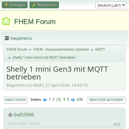
Einloggen
Registrieren
FHEM Forum
Hauptmenü
FHEM Forum
FHEM - Hausautomations-Systeme
MQTT
►
►
Shelly 1 mini Gen3 mit MQTT betrieben
►
Shelly 1 mini Gen3 mit MQTT
betrieben
Begonnen von WolfS, 27 April 2024, 10:49:19
1
2
4
5
Alle
Seiten
3
NACH UNTEN
BENUTZER-AKTIONEN
GeZi3560
27 Juni 2024, 13:24:15
#30