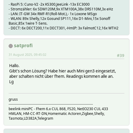
- RasPi 5: Cuno-V2 -2x KS300,JeeLink -13x EC3000
# TIME 1719487360.23925
- Stromzähler: 6x SDM120M,9x XTM100A,38x DRS110M,3x eHz
# VALUE 262620
- LAN: IT-GW 34x RMF-R1(Roll-Mot.),- 1x Loxone MSgo
# params_sys_reset_reason:
- WLAN: 89x Shelly,12x Gosund SP111,16x D1-Mini,15x Sonoff
# logdb:
Basic,85x 1wire T-Sens.
# TIME 1719487360.23925
- DECT: 6x DECT200,11x DECT301,-HmIP: 3x FalmotC12,16x WTH2
# VALUE 1
# params_sys_restart_required:
# logdb:
satprofi
# TIME 1719487360.23925
# VALUE false
31 August 2025, 09:45:02
#39
# params_sys_schedule_rev:
# logdb:
Hallo.
# TIME 1719487360.23925
Gibt's schon Lösung? Habe hier auch Mini gen3 eingesetzt,
# VALUE 0
aber schalten nicht über fhem. Readings kommen alle an.
# params_sys_time:
Lg
# logdb:
# TIME 1719487360.23925
# VALUE 13:22
gruss
# params_sys_unixtime:
-----------------------------------------------------------------------
# logdb:
beelink miniPC - Fhem 6.x CUL 868, FS20, NetIO230 CUL 433
# TIME 1719487360.23925
HMLAN, HM-CC-RT-DN,Homematic Actoren,Zigbee,Shelly,
# VALUE 1719487359
Tasmota,LD382A,Telegram
# params_sys_uptime:
# logdb:
# TIME 1719487360.23925