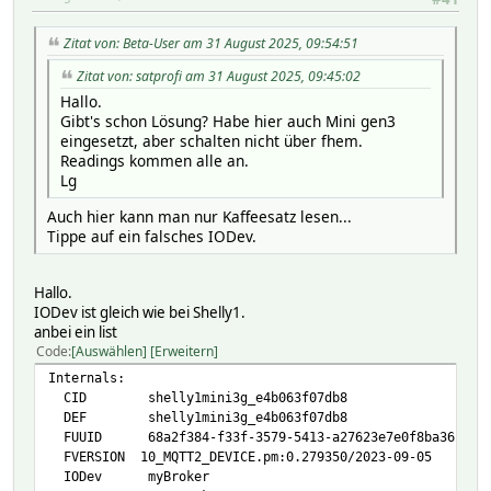
# VALUE got ip
# params_ws_connected:
# logdb:
Zitat von: Beta-User am 31 August 2025, 09:54:51
# TIME 1719487360.23925
Zitat von: satprofi am 31 August 2025, 09:45:02
# VALUE false
Hallo.
# ram_free:
Gibt's schon Lösung? Habe hier auch Mini gen3
# logdb:
eingesetzt, aber schalten nicht über fhem.
# TIME 1719487360.07225
Readings kommen alle an.
# VALUE 156368
Lg
# ram_size:
# logdb:
Auch hier kann man nur Kaffeesatz lesen...
# TIME 1719487360.07225
Tippe auf ein falsches IODev.
# VALUE 262560
# reset_reason:
# logdb:
Hallo.
# TIME 1719487360.07225
IODev ist gleich wie bei Shelly1.
# VALUE 1
anbei ein list
# restart_required:
Code
Auswählen
Erweitern
# logdb:
# TIME 1719487360.07225
Internals:
# VALUE false
CID shelly1mini3g_e4b063f07db8
# ret_aenergy_by_minute_1:
DEF shelly1mini3g_e4b063f07db8
# logdb:
FUUID 68a2f384-f33f-3579-5413-a27623e7e0f8ba36
# TIME 1719488400.17394
FVERSION 10_MQTT2_DEVICE.pm:0.279350/2023-09-05
# VALUE 0.000
IODev myBroker