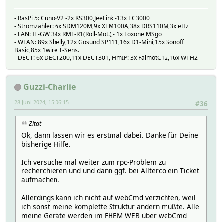
# fs_free:
# logdb:
- RasPi 5: Cuno-V2 -2x KS300,JeeLink -13x EC3000
# TIME 1719487360.07225
- Stromzähler: 6x SDM120M,9x XTM100A,38x DRS110M,3x eHz
# VALUE 77824
- LAN: IT-GW 34x RMF-R1(Roll-Mot.),- 1x Loxone MSgo
# fs_size:
- WLAN: 89x Shelly,12x Gosund SP111,16x D1-Mini,15x Sonoff
# logdb:
Basic,85x 1wire T-Sens.
# TIME 1719487360.07225
- DECT: 6x DECT200,11x DECT301,-HmIP: 3x FalmotC12,16x WTH2
# VALUE 393216
# id:
# logdb:
Guzzi-Charlie
# TIME 1719488400.17394
# VALUE 0
28 Juni 2024, 15:06:15
#36
# kvs_rev:
# logdb:
Zitat
# TIME 1719487360.07225
Ok, dann lassen wir es erstmal dabei. Danke für Deine
# VALUE 0
bisherige Hilfe.
# mac:
# logdb:
Ich versuche mal weiter zum rpc-Problem zu
# TIME 1719487360.07225
recherchieren und und dann ggf. bei Allterco ein Ticket
# VALUE 348518DF2DD0
aufmachen.
# method:
# logdb:
Allerdings kann ich nicht auf webCmd verzichten, weil
# TIME 1719488400.08592
ich sonst meine komplette Struktur ändern müßte. Alle
# VALUE NotifyStatus
meine Geräte werden im FHEM WEB über webCmd
# online: