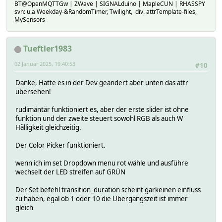
BT@OpenMQTTGw | ZWave | SIGNALduino | MapleCUN | RHASSPY
# MSGCNT 194
svn: u.a Weekday-&RandomTimer, Twilight, div. attrTemplate-files,
# NAME shellyplusrgbwpm_ecc9ff4c616c
MySensors
# NR 699
# STATE on
# TYPE MQTT2_DEVICE
Tueftler1983
# eventCount 223
# JSONMAP:
02 Januar 2025, 19:40:53
#10
# brightness pct
# READINGS:
Danke, Hatte es in der Dev geändert aber unten das attr
# 2025-01-02 17:20:58 IODev MQTT2_FHEM_Ser
übersehen!
# 2025-01-02 18:38:00 aenergy_by_minute_1 36.200
# 2025-01-02 18:38:00 aenergy_by_minute_2 36.203
rudimäntär funktioniert es, aber der erste slider ist ohne
# 2025-01-02 18:38:00 aenergy_by_minute_3 36.200
funktion und der zweite steuert sowohl RGB als auch W
# 2025-01-02 18:38:00 aenergy_minute_ts 1735839480
Hälligkeit gleichzeitig.
# 2025-01-02 18:38:00 aenergy_total 6.195
# 2025-01-02 18:38:00 apower 2.2
Der Color Picker funktioniert.
# 2025-01-02 17:23:04 attrTemplateVersion 20240915
# 2025-01-02 18:38:00 brightness 12
wenn ich im set Dropdown menu rot wähle und ausführe
# 2025-01-02 17:26:38 cfg_rev 15
wechselt der LED streifen auf GRÜN
# 2025-01-02 18:38:00 current 0.176
# 2025-01-02 18:38:00 dst shellyplusrgbwpm-e
Der Set befehl transition_duration scheint garkeinen einfluss
# 2025-01-02 17:26:38 fs_free 90112
zu haben, egal ob 1 oder 10 die Übergangszeit ist immer
# 2025-01-02 17:26:38 fs_size 393216
gleich
# 2025-01-02 18:38:00 id 0