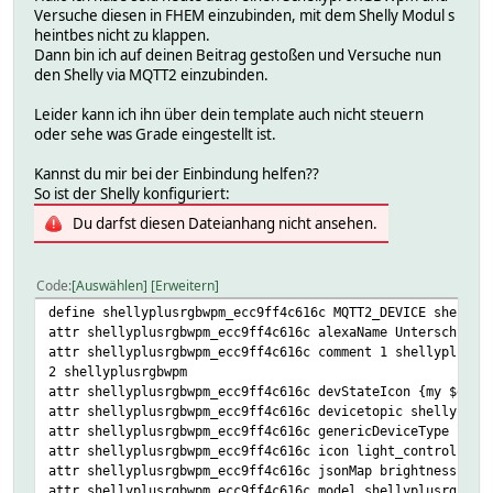
rot:noArg $\DEVICETOPIC/rpc {"id":0,"src":"fhem","method
Versuche diesen in FHEM einzubinden, mit dem Shelly Modul s
status:noArg $\DEVICETOPIC/rpc {"id":0,"src":"fhem","met
heintbes nicht zu klappen.
rgb:colorpicker,RGB {$EVTPART1=~/(..)(..)(..)/;my @a=(hex
Dann bin ich auf deinen Beitrag gestoßen und Versuche nun
deletereading -q DEVICE status_.*
den Shelly via MQTT2 einzubinden.
attr DEVICE comment 1 DEVNAME\
2 DEV_TPC
Leider kann ich ihn über dein template auch nicht steuern
attr DEVICE devStateIcon {my $onl = ReadingsVal($name,'on
oder sehe was Grade eingestellt ist.
attr DEVICE userReadings ip { ReadingsVal($name,"sta_ip",
attr DEVICE webCmd on:off:rgb:pct:white
Kannst du mir bei der Einbindung helfen??
attr DEVICE jsonMap brightness:pct
So ist der Shelly konfiguriert:
set DEVICE attrTemplate speechcontrol_type_light
Du darfst diesen Dateianhang nicht ansehen.
setreading DEVICE attrTemplateVersion 20240915
Code
Auswählen
Erweitern
define shellyplusrgbwpm_ecc9ff4c616c MQTT2_DEVICE shellyp
attr shellyplusrgbwpm_ecc9ff4c616c alexaName Unterschrank
attr shellyplusrgbwpm_ecc9ff4c616c comment 1 shellyplusrg
2 shellyplusrgbwpm
attr shellyplusrgbwpm_ecc9ff4c616c devStateIcon {my $onl 
attr shellyplusrgbwpm_ecc9ff4c616c devicetopic shellyplus
attr shellyplusrgbwpm_ecc9ff4c616c genericDeviceType ligh
attr shellyplusrgbwpm_ecc9ff4c616c icon light_control
attr shellyplusrgbwpm_ecc9ff4c616c jsonMap brightness:pct
attr shellyplusrgbwpm_ecc9ff4c616c model shellyplusrgbwpm