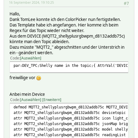
16 September 2024, 19:10:25
#7
Hallo,
Dank TomLee konnte ich den ColorPicker nun fertigstellen.
Das Template habe ich angefangen. Hier komme ich beim
Regex für das Topic wieder nicht weiter.
Aus dem DEVICE (MQTT2_shellyplusrgbwpm_d8132addb75c)
könnte man den Topic ableiden.
Dazu müsste "MQTT2_" abgeschnitten und der Unterstrich in
ein - geändert werden.
Code
Auswählen
par:DEV_TPC;Shelly name in the topic;{ AttrVal('DEVICE','
freiwillige vor
Anbei mein Device
Code
Auswählen
Erweitern
defmod MQTT2_shellyplusrgbwpm_d8132addb75c MQTT2_DEVICE s
attr MQTT2_shellyplusrgbwpm_d8132addb75c devicetopic shel
attr MQTT2_shellyplusrgbwpm_d8132addb75c icon light_contr
attr MQTT2_shellyplusrgbwpm_d8132addb75c jsonMap brightne
attr MQTT2_shellyplusrgbwpm_d8132addb75c model shellyplus
attr MQTT2_shellyplusrgbwpm_d8132addb75c readingList shel