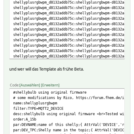
shellyplusrgbwpm_d8132addb75c:shellyplusrgbwpm-d8132addb7
shellyplusrgbwpm_d8132addb75c:shellyplusrgbwpm-d8132addb7
shellyplusrgbwpm_d8132addb75c:shellyplusrgbwpm-d8132addb7
shellyplusrgbwpm_d8132addb75c:shellyplusrgbwpm-d8132addb7
shellyplusrgbwpm_d8132addb75c:shellyplusrgbwpm-d8132addb7
shellyplusrgbwpm_d8132addb75c:shellyplusrgbwpm-d8132addb7
shellyplusrgbwpm_d8132addb75c:shellyplusrgbwpm-d8132addb7
shellyplusrgbwpm_d8132addb75c:shellyplusrgbwpm-d8132addb7
shellyplusrgbwpm_d8132addb75c:shellyplusrgbwpm-d8132addb7
shellyplusrgbwpm_d8132addb75c:shellyplusrgbwpm-d8132addb7
shellyplusrgbwpm_d8132addb75c:shellyplusrgbwpm-d8132addb7
shellyplusrgbwpm_d8132addb75c:shellyplusrgbwpm-d8132addb7
shellyplusrgbwpm_d8132addb75c:shellyplusrgbwpm-d8132addb7
und wer will das Template als frühe Beta.
shellyplusrgbwpm_d8132addb75c:shellyplusrgbwpm-d8132addb7
shellyplusrgbwpm_d8132addb75c:fhem/rpc:.* { json2nameValu
attr MQTT2_shellyplusrgbwpm_d8132addb75c room MQTT2_DEVIC
Code
Auswählen
Erweitern
attr MQTT2_shellyplusrgbwpm_d8132addb75c setList on:noArg
#shellybulb using original firmware
off:noArg $DEVICETOPIC/rpc {"id":0,"src":"fhem","method"
# some modifications by Rico, https://forum.fhem.de/index
toggle:noArg $DEVICETOPIC/rpc {"id":0,"src":"fhem","meth
name:shellyplusrgbwpm
white:colorpicker,BRI,0,5,255 $DEVICETOPIC/rpc {"id":0,"
filter:TYPE=MQTT2_DEVICE
pct:colorpicker,BRI,0,5,100 $DEVICETOPIC/rpc {"id":0,"sr
desc:shellybulb using original firmware <br>Tested with 1
transition_duration:colorpicker,BRI,1,1,10 $DEVICETOPIC/r
order:A_15b
toggle_after:colorpicker,BRI,1,1,10 $MQTT2_shellyplusrgbw
par:DEVNAME;name of this shelly;{ AttrVal('DEVICE','readi
rot:noArg $DEVICETOPIC/rpc {"id":0,"src":"fhem","method"
par:DEV_TPC;Shelly name in the topic;{ AttrVal('DEVICE','
status:noArg $DEVICETOPIC/rpc {"id":0,"src":"fhem","meth