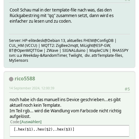
Cool! Schau mal in der template-file nach was, das den
Rückgabestring mit "qq" zusammen setzt, dann wird es
einfacher zu lesen und zu coden.
Server: HP-elitedesk@Debian 13, aktuelles FHEM@ConfigDB |
CUL_HM (VCCU) | MQTT2: ZigBee2mqtt, MiLight@ESP-GW,
BT@OpenMQTTGw | ZWave | SIGNALduino | MapleCUN | RHASSPY
svn: u.a Weekday-&RandomTimer, Twilight, div. attrTemplate-files,
MySensors
rico5588
14 September 2024, 12:00:39
#5
noch habe ich das manuell ins Device geschrieben...es gibt
aktuell noch kein Template.
Im Teil rgb... wird die Wandlung vom Farbcode nicht richtig
aufgelösst.
Code
Auswählen
[.hex($1),.hex($2),.hex($3)]