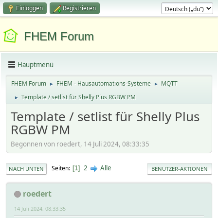
Einloggen
Registrieren
FHEM Forum
Hauptmenü
FHEM Forum
FHEM - Hausautomations-Systeme
MQTT
►
►
Template / setlist für Shelly Plus RGBW PM
►
Template / setlist für Shelly Plus
RGBW PM
Begonnen von roedert, 14 Juli 2024, 08:33:35
2
Alle
Seiten
1
NACH UNTEN
BENUTZER-AKTIONEN
roedert
14 Juli 2024, 08:33:35