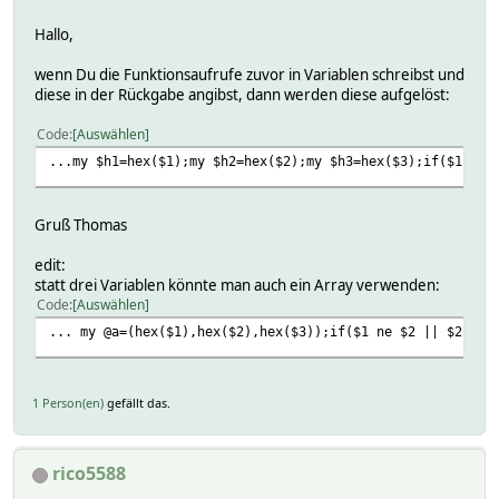
Hallo,
wenn Du die Funktionsaufrufe zuvor in Variablen schreibst und
diese in der Rückgabe angibst, dann werden diese aufgelöst:
Code
Auswählen
...my $h1=hex($1);my $h2=hex($2);my $h3=hex($3);if($1 ne 
Gruß Thomas
edit:
statt drei Variablen könnte man auch ein Array verwenden:
Code
Auswählen
... my @a=(hex($1),hex($2),hex($3));if($1 ne $2 || $2 ne 
1 Person(en)
gefällt das.
rico5588