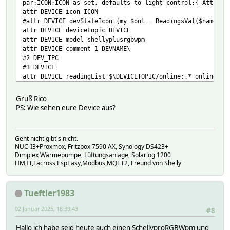
par:ICON;ICON as set, defaults to light_control;{ AttrVal
rgb:colorpicker,RGB {$EVTPART1=~/(..)(..)(..)/;;my @a=(he
attr DEVICE icon ICON
attr MQTT2_shellyplusrgbwpm_d8132addb75c userReadings ip 
#attr DEVICE devStateIcon {my $onl = ReadingsVal($name,'o
attr MQTT2_shellyplusrgbwpm_d8132addb75c webCmd on:off:rg
attr DEVICE devicetopic DEVICE
attr DEVICE model shellyplusrgbwpm
attr DEVICE comment 1 DEVNAME\
#2 DEV_TPC
#3 DEVICE
attr DEVICE readingList $\DEVICETOPIC/online:.* online\
$\DEVICETOPIC/events/rpc:.* { json2nameValue($EVENT,'',$
$\DEVICETOPIC/status/mqtt:.* { json2nameValue($EVENT, 'm
Gruß Rico
$\DEVICETOPIC/status/sys:.* { json2nameValue($EVENT, 'sy
PS: Wie sehen eure Device aus?
$\DEVICETOPIC/status/rgbw_0:.* { $EVENT =~ s/"output":tru
$\DEVICETOPIC/status/cloud:.* {}\
$\DEVICETOPIC/rpc:.* { json2nameValue($EVENT, 'req_', $J
Geht nicht gibt's nicht.
$\DEVICETOPIC/status/input_0:.* { json2nameValue($EVENT,
NUC-I3+Proxmox, Fritzbox 7590 AX, Synology DS423+
fhem/rpc:.* {}
Dimplex Wärmepumpe, Lüftungsanlage, Solarlog 1200
attr DEVICE setList\
HM,IT,Lacross,EspEasy,Modbus,MQTT2, Freund von Shelly
on:noArg $\DEVICETOPIC/rpc {"id":0,"src":"fhem","method"
off:noArg $\DEVICETOPIC/rpc {"id":0,"src":"fhem","method
toggle:noArg $\DEVICETOPIC/rpc {"id":0,"src":"fhem","met
Tueftler1983
white:colorpicker,BRI,0,5,255 $\DEVICETOPIC/rpc {"id":0,
pct:colorpicker,BRI,0,5,100 $\DEVICETOPIC/rpc {"id":0,"s
02 Januar 2025, 18:39:43
#8
transition_duration:colorpicker,BRI,1,1,10 $\DEVICETOPIC/
toggle_after:colorpicker,BRI,1,1,10 $DEVICETOPIC/rpc {"i
Hallo ich habe seid heute auch einen SchellyproRGBWpm und