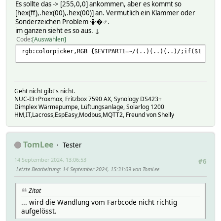
Es sollte das -> [255,0,0] ankommen, aber es kommt so
[hex(ff),.hex(00),.hex(00)] an. Vermutlich ein Klammer oder
Sonderzeichen Problem 🤷�♂️.
im ganzen sieht es so aus. ↓
Code
Auswählen
rgb:colorpicker,RGB {$EVTPART1=~/(..)(..)(..)/;if($1 ne $
Geht nicht gibt's nicht.
NUC-I3+Proxmox, Fritzbox 7590 AX, Synology DS423+
Dimplex Wärmepumpe, Lüftungsanlage, Solarlog 1200
HM,IT,Lacross,EspEasy,Modbus,MQTT2, Freund von Shelly
TomLee
Tester
14 September 2024, 13:06:53
#6
Letzte Bearbeitung
: 14 September 2024, 15:31:09 von TomLee
Zitat
... wird die Wandlung vom Farbcode nicht richtig
aufgelösst.