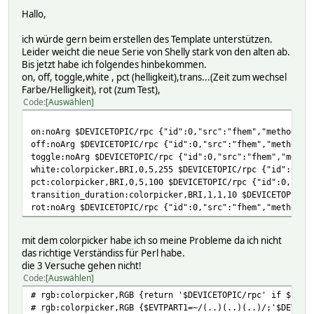
Hallo,
ich würde gern beim erstellen des Template unterstützen.
Leider weicht die neue Serie von Shelly stark von den alten ab.
Bis jetzt habe ich folgendes hinbekommen.
on, off, toggle,white , pct (helligkeit),trans...(Zeit zum wechsel
Farbe/Helligkeit), rot (zum Test),
Code
Auswählen
on:noArg $DEVICETOPIC/rpc {"id":0,"src":"fhem","method":"
off:noArg $DEVICETOPIC/rpc {"id":0,"src":"fhem","method":
toggle:noArg $DEVICETOPIC/rpc {"id":0,"src":"fhem","metho
white:colorpicker,BRI,0,5,255 $DEVICETOPIC/rpc {"id":0,"s
pct:colorpicker,BRI,0,5,100 $DEVICETOPIC/rpc {"id":0,"src
transition_duration:colorpicker,BRI,1,1,10 $DEVICETOPIC/r
rot:noArg $DEVICETOPIC/rpc {"id":0,"src":"fhem","method":
mit dem colorpicker habe ich so meine Probleme da ich nicht
das richtige Verständiss für Perl habe.
die 3 Versuche gehen nicht!
Code
Auswählen
# rgb:colorpicker,RGB {return '$DEVICETOPIC/rpc' if $EVTP
# rgb:colorpicker,RGB {$EVTPART1=~/(..)(..)(..)/;'$DEVICE