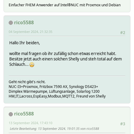
Einfacher FHEM Anwender auf Intel®NUC mit Proxmox und Debian
rico5588
04 September 2024, 21:32:35
#2
Hallo Ihr beiden,
wollte mal fragen ob ihr zufällig schon etwas erreicht habt.
Besitze jetzt auch einen solchen Shelly und steh total auf dem
Schlauch...
Geht nicht gibt's nicht.
NUC-I3+Proxmox, Fritzbox 7590 AX, Synology DS423+
Dimplex Wärmepumpe, Lüftungsanlage, Solarlog 1200
HM,IT,Lacross,EspEasy,Modbus,MQTT2, Freund von Shelly
rico5588
13 September 2024, 17:43:10
#3
Letzte Bearbeitung
: 13 September 2024, 19:01:35 von rico5588