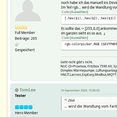
noch habe ich das manuell ins Devi
Im Teil rgb... wird die Wandlung vo
Code
Auswählen
[.hex($1),.hex($2),.hex($3)]
Es sollte das -> [255,0,0] ankomm
Full Member
im ganzen sieht es so aus. ↓
Code
Auswählen
Beiträge: 265
rgb:colorpicker,RGB {$EVTPAR
Gespeichert
Geht nicht gibt's nicht.
NUC-I3+Proxmox, Fritzbox 7590 AX, S
Dimplex Wärmepumpe, Lüftungsanlage
HM,IT,Lacross,EspEasy,Modbus,MQTT2,
TomLee
14 September 2024, 13:06:53
Tester
Zitat
... wird die Wandlung vom Farb
Hero Member