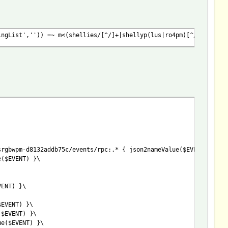
ingList','')) =~ m<(shellies/[^/]+|shellyp(lus|ro4pm)[^/:_]{4,}+
srgbwpm-d8132addb75c/events/rpc:.* { json2nameValue($EVENT) }\
e($EVENT) }\
VENT) }\
$EVENT) }\
($EVENT) }\
ue($EVENT) }\