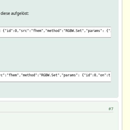
diese aufgelöst:
c {"id":0,"src":"fhem","method":"RGBW.Set","params": {"id":0,"on
rc":"fhem","method":"RGBW.Set","params": {"id":0,"on":true,"rgb"
#7