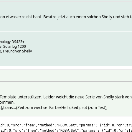
chon etwas erreicht habt. Besitze jetzt auch einen solchen Shelly und steh 
ynology DS423+
, Solarlog 1200
 Freund von Shelly
Template unterstützen. Leider weicht die neue Serie von Shelly stark von
ekommen.
it),trans...(Zeit zum wechsel Farbe/Helligkeit), rot (zum Test),
id":0,"src":"fhem","method":"RGBW.Set","params": {"id":0,"on":tr
"id":0,"src":"fhem","method":"RGBW.Set","params": {"id":0,"on":f