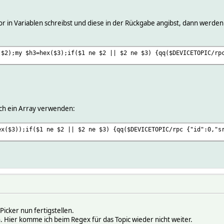
 in Variablen schreibst und diese in der Rückgabe angibst, dann werden 
($2);my $h3=hex($3);if($1 ne $2 || $2 ne $3) {qq($DEVICETOPIC/rp
uch ein Array verwenden:
ex($3));if($1 ne $2 || $2 ne $3) {qq($DEVICETOPIC/rpc {"id":0,"s
icker nun fertigstellen.
 Hier komme ich beim Regex für das Topic wieder nicht weiter.