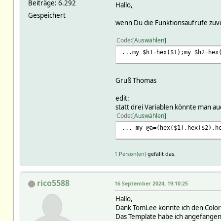
Beiträge: 6.292
Hallo,
Gespeichert
wenn Du die Funktionsaufrufe zuvor
Code
Auswählen
...my $h1=hex($1);my $h2=hex
Gruß Thomas
edit:
statt drei Variablen könnte man a
Code
Auswählen
... my @a=(hex($1),hex($2),h
1 Person(en)
gefällt das.
rico5588
16 September 2024, 19:10:25
Hallo,
Dank TomLee konnte ich den ColorP
Das Template habe ich angefangen.