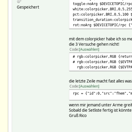
toggle:noArg $DEVICETOPIC/rp
Gespeichert
white:colorpicker,BRI,0,5,25
pct:colorpicker,BRI,0,5,100 
transition_duration:colorpic
rot:noArg $DEVICETOPIC/rpc {
mit dem colorpicker habe ich so me
die 3 Versuche gehen nicht!
Code
Auswählen
# rgb:colorpicker,RGB {retur
# rgb:colorpicker,RGB {$EVTP
rgb:colorpicker,RGB {$EVTPAR
die letzte Zeile macht fast alles was
Code
Auswählen
rpc = {"id":0,"src":"fhem","
wenn mir jemand unter Arme greif
Sobald die Setliste fertig ist könn
Gruß Rico