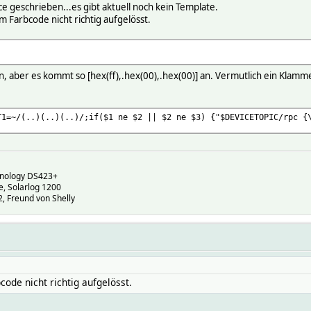
ce geschrieben...es gibt aktuell noch kein Template.
m Farbcode nicht richtig aufgelösst.
en, aber es kommt so [hex(ff),.hex(00),.hex(00)] an. Vermutlich ein Kla
T1=~/(..)(..)(..)/;if($1 ne $2 || $2 ne $3) {"$DEVICETOPIC/rpc {
ynology DS423+
, Solarlog 1200
 Freund von Shelly
code nicht richtig aufgelösst.