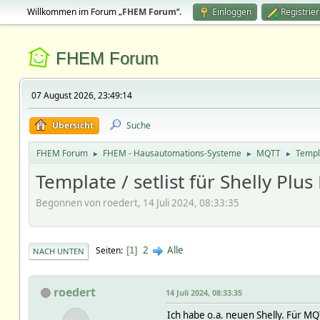
Willkommen im Forum „
FHEM Forum
“.
Einloggen
Registrie
FHEM Forum
07 August 2026, 23:49:14
Übersicht
Suche
FHEM Forum
FHEM - Hausautomations-Systeme
MQTT
Templa
►
►
►
Template / setlist für Shelly Pl
Begonnen von roedert, 14 Juli 2024, 08:33:35
2
Alle
Seiten
1
NACH UNTEN
roedert
14 Juli 2024, 08:33:35
Ich habe o.a. neuen Shelly. Für MQ