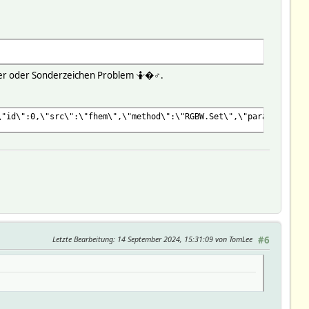
mmer oder Sonderzeichen Problem 🤷�♂️.
\"id\":0,\"src\":\"fhem\",\"method\":\"RGBW.Set\",\"params\": {\
Letzte Bearbeitung
: 14 September 2024, 15:31:09 von TomLee
#6