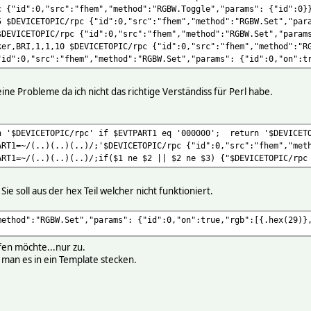
c {"id":0,"src":"fhem","method":"RGBW.Toggle","params": {"id":0}
5 $DEVICETOPIC/rpc {"id":0,"src":"fhem","method":"RGBW.Set","par
$DEVICETOPIC/rpc {"id":0,"src":"fhem","method":"RGBW.Set","param
ker,BRI,1,1,10 $DEVICETOPIC/rpc {"id":0,"src":"fhem","method":"R
"id":0,"src":"fhem","method":"RGBW.Set","params": {"id":0,"on":t
ine Probleme da ich nicht das richtige Verständiss für Perl habe.
n '$DEVICETOPIC/rpc' if $EVTPART1 eq '000000'; return '$DEVICETO
ART1=~/(..)(..)(..)/;'$DEVICETOPIC/rpc {"id":0,"src":"fhem","met
T1=~/(..)(..)(..)/;if($1 ne $2 || $2 ne $3) {"$DEVICETOPIC/rpc {
 Sie soll aus der hex Teil welcher nicht funktioniert.
method":"RGBW.Set","params": {"id":0,"on":true,"rgb":[{.hex(29)}
en möchte...nur zu.
te man es in ein Template stecken.