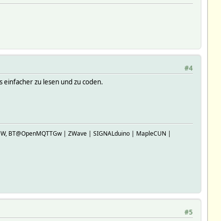
#4
s einfacher zu lesen und zu coden.
SP-GW, BT@OpenMQTTGw | ZWave | SIGNALduino | MapleCUN |
#5