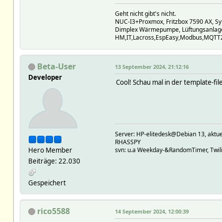
Geht nicht gibt's nicht.
NUC-I3+Proxmox, Fritzbox 7590 AX, S
Dimplex Wärmepumpe, Lüftungsanlage
HM,IT,Lacross,EspEasy,Modbus,MQTT2,
Beta-User
13 September 2024, 21:12:16
Developer
Cool! Schau mal in der template-fi
Server: HP-elitedesk@Debian 13, a
RHASSPY
Hero Member
svn: u.a Weekday-&RandomTimer, Twilig
Beiträge: 22.030
Gespeichert
rico5588
14 September 2024, 12:00:39