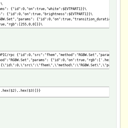
}\
ams": {"id":0,"on":true,"white":$EVTPART1}}\
s": {"id":0,"on":true,"brightness":$EVTPART1}}\
GBW.Set","params": {"id":0,"on":true,"transition_duration":$EVTP
rue,"rgb":[255,0,0]}}\
PIC/rpc {"id":0,"src":"fhem","method":"RGBW.Set","params": {"id
hod":"RGBW.Set","params": {"id":0,"on":true,"rgb":['.hex($1).',"
\"id\":0,\"src\":\"fhem\",\"method\":\"RGBW.Set\",\"params\": {
,.hex($2),.hex($3)]}}