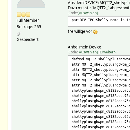
Aus dem DEVICE (MQTT2_shellyplu
Dazu müsste "MQTT2_" abgeschnitte
Code
Auswählen
Full Member
par:DEV_TPC;Shelly name in t
Beiträge: 265
freiwillige vor
Gespeichert
Anbei mein Device
Code
Auswählen
Erweitern
defmod MQTT2_shellyplusrgbwp
attr MQTT2_shellyplusrgbwpm_
attr MQTT2_shellyplusrgbwpm_
attr MQTT2_shellyplusrgbwpm_
attr MQTT2_shellyplusrgbwpm_
attr MQTT2_shellyplusrgbwpm_
shellyplusrgbwpm_d8132addb75
shellyplusrgbwpm_d8132addb75
shellyplusrgbwpm_d8132addb75
shellyplusrgbwpm_d8132addb75
shellyplusrgbwpm_d8132addb75
shellyplusrgbwpm_d8132addb75
shellyplusrgbwpm_d8132addb75
shellyplusrgbwpm_d8132addb75