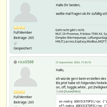
Hallo Ihr beiden,
wollte mal fragen ob ihr zufällig s
Geht nicht gibt's nicht.
Full Member
NUC-I3+Proxmox, Fritzbox 7590 AX, S
Beiträge: 265
Dimplex Wärmepumpe, Lüftungsanlage
HM,IT,Lacross,EspEasy,Modbus,MQTT2,
Gespeichert
rico5588
13 September 2024, 17:43:10
Hallo,
ich würde gern beim erstellen des 
Bis jetzt habe ich folgendes hinb
on, off, toggle,white , pct (helligke
Code
Auswählen
Full Member
on:noArg $DEVICETOPIC/rpc {"
Beiträge: 265
off:noArg $DEVICETOPIC/rpc {