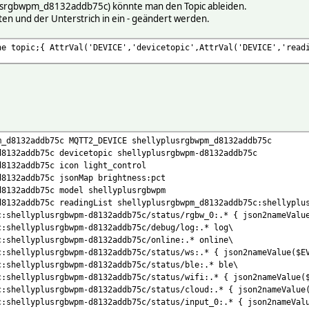
srgbwpm_d8132addb75c) könnte man den Topic ableiden.
n und der Unterstrich in ein - geändert werden.
he topic;{ AttrVal('DEVICE','devicetopic',AttrVal('DEVICE','read
m_d8132addb75c MQTT2_DEVICE shellyplusrgbwpm_d8132addb75c
d8132addb75c devicetopic shellyplusrgbwpm-d8132addb75c
d8132addb75c icon light_control
d8132addb75c jsonMap brightness:pct
d8132addb75c model shellyplusrgbwpm
d8132addb75c readingList shellyplusrgbwpm_d8132addb75c:shellyplu
c:shellyplusrgbwpm-d8132addb75c/status/rgbw_0:.* { json2nameValu
c:shellyplusrgbwpm-d8132addb75c/debug/log:.* log\
c:shellyplusrgbwpm-d8132addb75c/online:.* online\
c:shellyplusrgbwpm-d8132addb75c/status/ws:.* { json2nameValue($E
c:shellyplusrgbwpm-d8132addb75c/status/ble:.* ble\
c:shellyplusrgbwpm-d8132addb75c/status/wifi:.* { json2nameValue(
c:shellyplusrgbwpm-d8132addb75c/status/cloud:.* { json2nameValue
c:shellyplusrgbwpm-d8132addb75c/status/input_0:.* { json2nameVal