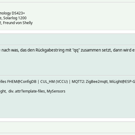
ynology DS423+
, Solarlog 1200
 Freund von Shelly
le nach was, das den Rückgabestring mit "qq" zusammen setzt, dann wird e
ktuelles FHEM@ConfigDB | CUL_HM (VCCU) | MQTT2: ZigBee2mqtt, MiLight@E
ht, div. attrTemplate-files, MySensors