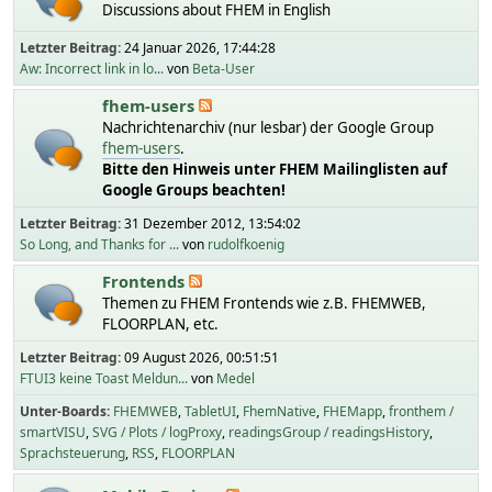
Discussions about FHEM in English
Letzter Beitrag:
24 Januar 2026, 17:44:28
Aw: Incorrect link in lo...
von
Beta-User
fhem-users
Nachrichtenarchiv (nur lesbar) der Google Group
fhem-users
.
Bitte den Hinweis unter FHEM Mailinglisten auf
Google Groups beachten!
Letzter Beitrag:
31 Dezember 2012, 13:54:02
So Long, and Thanks for ...
von
rudolfkoenig
Frontends
Themen zu FHEM Frontends wie z.B. FHEMWEB,
FLOORPLAN, etc.
Letzter Beitrag:
09 August 2026, 00:51:51
FTUI3 keine Toast Meldun...
von
Medel
Unter-Boards
FHEMWEB
TabletUI
FhemNative
FHEMapp
fronthem /
smartVISU
SVG / Plots / logProxy
readingsGroup / readingsHistory
Sprachsteuerung
RSS
FLOORPLAN