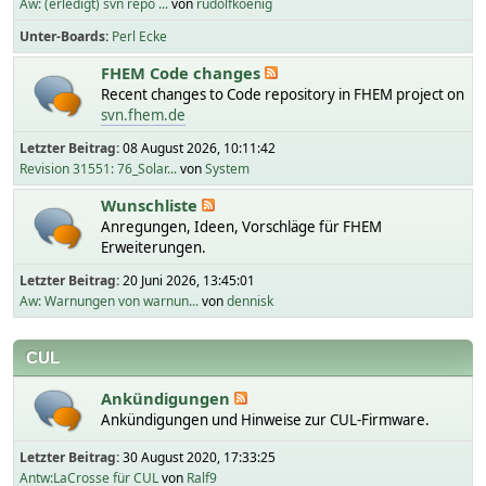
Aw: (erledigt) svn repo ...
von
rudolfkoenig
Unter-Boards
Perl Ecke
FHEM Code changes
Recent changes to Code repository in FHEM project on
svn.fhem.de
Letzter Beitrag:
08 August 2026, 10:11:42
Revision 31551: 76_Solar...
von
System
Wunschliste
Anregungen, Ideen, Vorschläge für FHEM
Erweiterungen.
Letzter Beitrag:
20 Juni 2026, 13:45:01
Aw: Warnungen von warnun...
von
dennisk
CUL
Ankündigungen
Ankündigungen und Hinweise zur CUL-Firmware.
Letzter Beitrag:
30 August 2020, 17:33:25
Antw:LaCrosse für CUL
von
Ralf9