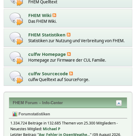
FHEM Quelltext
FHEM Wiki
Das FHEM Wiki.
FHEM Statistiken
Statistiken zur Nutzung und Verbreitung von FHEM.
culfw Homepage
Homepage zur Firmware der CUL Familie.
culfw Sourcecode
culfw Quelltext auf SourceForge.
FHEM Forum – Info-Center
Forumstatistiken
1.334.724 Beiträge in 132.685 Themen von 25.300 Mitgliedern -
Neuestes Mitglied:
Michael P
Letzter Beitrag:
"
Aw: Fehler in OpenWeathe...
"
(09 August 2026,