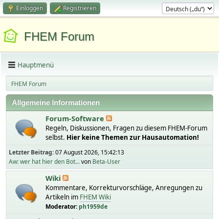
Einloggen
Registrieren
FHEM Forum
Hauptmenü
FHEM Forum
Allgemeine Informationen
Forum-Software
Regeln, Diskussionen, Fragen zu diesem FHEM-Forum
selbst.
Hier keine Themen zur Hausautomation!
Letzter Beitrag:
07 August 2026, 15:42:13
Aw: wer hat hier den Bot...
von
Beta-User
Wiki
Kommentare, Korrekturvorschläge, Anregungen zu
Artikeln im
FHEM Wiki
Moderator:
ph1959de