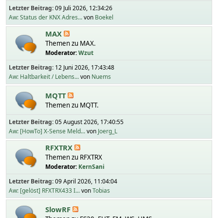
Letzter Beitrag:
09 Juli 2026, 12:34:26
Aw: Status der KNX Adres...
von
Boekel
MAX
Themen zu MAX.
Moderator:
Wzut
Letzter Beitrag:
12 Juni 2026, 17:43:48
Aw: Haltbarkeit / Lebens...
von
Nuems
MQTT
Themen zu MQTT.
Letzter Beitrag:
05 August 2026, 17:40:55
Aw: [HowTo] X-Sense Meld...
von
Joerg_L
RFXTRX
Themen zu RFXTRX
Moderator:
KernSani
Letzter Beitrag:
09 April 2026, 11:04:04
Aw: [gelöst] RFXTRX433 I...
von
Tobias
SlowRF