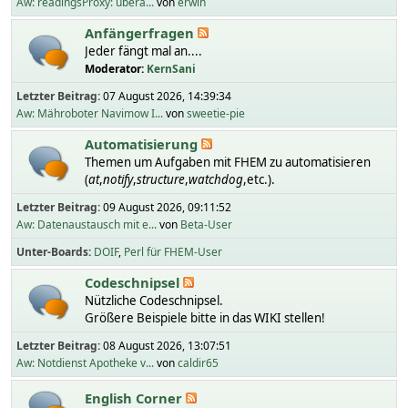
Aw: readingsProxy: übera...
von
erwin
Anfängerfragen
Jeder fängt mal an....
Moderator:
KernSani
Letzter Beitrag:
07 August 2026, 14:39:34
Aw: Mähroboter Navimow I...
von
sweetie-pie
Automatisierung
Themen um Aufgaben mit FHEM zu automatisieren
(
at
,
notify
,
structure
,
watchdog
,etc.).
Letzter Beitrag:
09 August 2026, 09:11:52
Aw: Datenaustausch mit e...
von
Beta-User
Unter-Boards
DOIF
Perl für FHEM-User
Codeschnipsel
Nützliche Codeschnipsel.
Größere Beispiele bitte in das WIKI stellen!
Letzter Beitrag:
08 August 2026, 13:07:51
Aw: Notdienst Apotheke v...
von
caldir65
English Corner