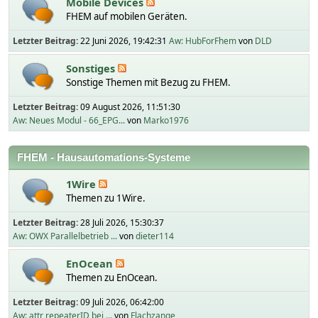
Mobile Devices
FHEM auf mobilen Geräten.
Letzter Beitrag:
22 Juni 2026, 19:42:31
Aw: HubForFhem
von
DLD
Sonstiges
Sonstige Themen mit Bezug zu FHEM.
Letzter Beitrag:
09 August 2026, 11:51:30
Aw: Neues Modul - 66_EPG...
von
Marko1976
FHEM - Hausautomations-Systeme
1Wire
Themen zu 1Wire.
Letzter Beitrag:
28 Juli 2026, 15:30:37
Aw: OWX Parallelbetrieb ...
von
dieter114
EnOcean
Themen zu EnOcean.
Letzter Beitrag:
09 Juli 2026, 06:42:00
Aw: attr repeaterID bei ...
von
Flachzange