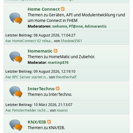
Home Connect
Themen zu Geräten, API und Modulentwicklung rund
um Home Connect in FHEM
Moderatoren:
swhome
,
Pf@nne
,
Adimarantis
Letzter Beitrag:
08 August 2026, 11:04:27
Aw: HomeConnect V2 relea...
von
Shadow3561
Homematic
Themen zu HomeMatic und Zubehör.
Moderator:
martinp876
Letzter Beitrag:
09 August 2026, 12:19:10
Aw: RPC Server startet n...
von
theotherhalf
InterTechno
Themen zu InterTechno.
Letzter Beitrag:
10 März 2026, 21:13:07
Aw: Fenstermelder nicht ...
von
noansi
KNX/EIB
Themen zu KNX/EIB.