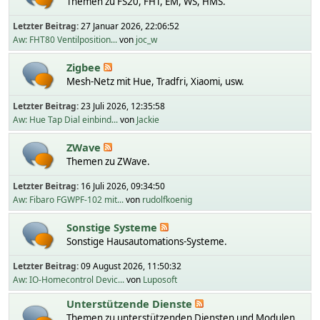
Themen zu FS20, FHT, EM, WS, HMS.
Letzter Beitrag:
27 Januar 2026, 22:06:52
Aw: FHT80 Ventilposition...
von
joc_w
Zigbee
Mesh-Netz mit Hue, Tradfri, Xiaomi, usw.
Letzter Beitrag:
23 Juli 2026, 12:35:58
Aw: Hue Tap Dial einbind...
von
Jackie
ZWave
Themen zu ZWave.
Letzter Beitrag:
16 Juli 2026, 09:34:50
Aw: Fibaro FGWPF-102 mit...
von
rudolfkoenig
Sonstige Systeme
Sonstige Hausautomations-Systeme.
Letzter Beitrag:
09 August 2026, 11:50:32
Aw: IO-Homecontrol Devic...
von
Luposoft
Unterstützende Dienste
Themen zu unterstützenden Diensten und Modulen