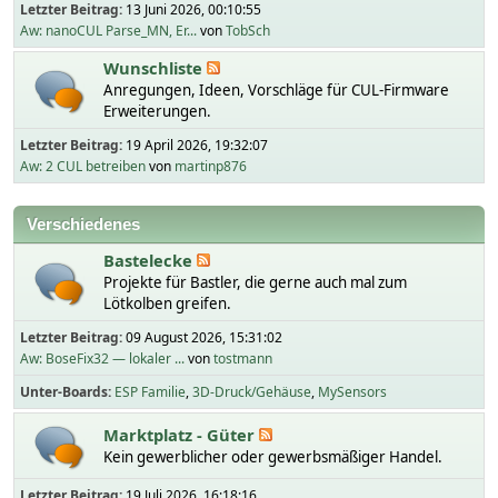
Letzter Beitrag:
13 Juni 2026, 00:10:55
Aw: nanoCUL Parse_MN, Er...
von
TobSch
Wunschliste
Anregungen, Ideen, Vorschläge für CUL-Firmware
Erweiterungen.
Letzter Beitrag:
19 April 2026, 19:32:07
Aw: 2 CUL betreiben
von
martinp876
Verschiedenes
Bastelecke
Projekte für Bastler, die gerne auch mal zum
Lötkolben greifen.
Letzter Beitrag:
09 August 2026, 15:31:02
Aw: BoseFix32 — lokaler ...
von
tostmann
Unter-Boards
ESP Familie
3D-Druck/Gehäuse
MySensors
Marktplatz - Güter
Kein gewerblicher oder gewerbsmäßiger Handel.
Letzter Beitrag:
19 Juli 2026, 16:18:16