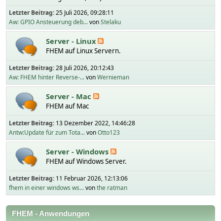
Letzter Beitrag:
25 Juli 2026, 09:28:11
Aw: GPIO Ansteuerung deb...
von
Stelaku
Server - Linux
FHEM auf Linux Servern.
Letzter Beitrag:
28 Juli 2026, 20:12:43
Aw: FHEM hinter Reverse-...
von
Wernieman
Server - Mac
FHEM auf Mac
Letzter Beitrag:
13 Dezember 2022, 14:46:28
Antw:Update für zum Tota...
von
Otto123
Server - Windows
FHEM auf Windows Server.
Letzter Beitrag:
11 Februar 2026, 12:13:06
fhem in einer windows ws...
von
the ratman
FHEM - Anwendungen