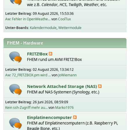
wie z.B.
Calendar
,
HCS
,
Twiligth
,
Weather
, etc.
Letzter Beitrag:
09 August 2026, 15:53:36
Aw: Fehler in OpenWeathe...
von
CoolTux
Unter-Boards
Kalendermodule
Wettermodule
FHEM - Hardware
FRITZ!Box
FHEM rund um AVM FRITZ!Box
Letzter Beitrag:
02 August 2026, 13:34:12
Aw: 72_FRITZBOX.pm wird ...
von
JoWiemann
Network Attached Storage (NAS)
FHEM auf NAS-Systemen (Synology, etc.)
Letzter Beitrag:
26 Juni 2026, 08:59:09
Kein ssh-Zugriff mehr au...
von
Marko1976
Einplatinencomputer
FHEM auf Einplatinencomputern (z.B. Raspberry Pi,
Beagle Bone, etc.)