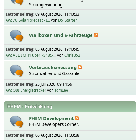
Stromgewinnung
Letzter Beitrag:
09 August 2026, 11:40:33
Aw: 76_SolarForecast - I...
von
DS_Starter
Wallboxen und E-Fahrzeuge
Letzter Beitrag:
05 August 2026, 19:40:45
Aw: ABL EMH1 über RS485-...
von
ChrisB52
Verbrauchsmessung
Stromzähler und Gaszähler
Letzter Beitrag:
25 Juli 2026, 09:14:59
Aw: OBI Energietracker
von
TomLee
FHEM - Entwicklung
FHEM Development
FHEM Developers Corner.
Letzter Beitrag:
06 August 2026, 11:33:38