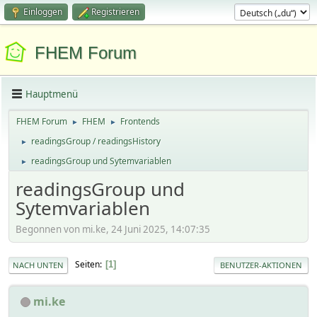
Einloggen
Registrieren
FHEM Forum
Hauptmenü
FHEM Forum
FHEM
Frontends
►
►
readingsGroup / readingsHistory
►
readingsGroup und Sytemvariablen
►
readingsGroup und
Sytemvariablen
Begonnen von mi.ke, 24 Juni 2025, 14:07:35
Seiten
1
NACH UNTEN
BENUTZER-AKTIONEN
mi.ke