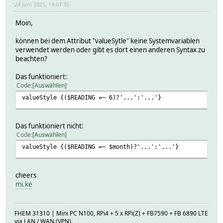
24 Juni 2025, 14:07:35
Moin,
können bei dem Attribut "valueSytle" keine Systemvariablen
verwendet werden oder gibt es dort einen anderen Syntax zu
beachten?
Das funktioniert:
Code
Auswählen
valueStyle {($READING =~ 6)?'...':'...'}
Das funktioniert nicht:
Code
Auswählen
valueStyle {($READING =~ $month)?'...':'...'}
cheers
mi.ke
FHEM 31310 | Mini PC N100, RPi4 + 5 x RPi(Z) + FB7590 + FB 6890 LTE
via LAN / WAN (VPN).