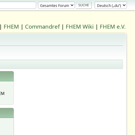
|
FHEM
|
Commandref
|
FHEM Wiki
|
FHEM e.V.
EM