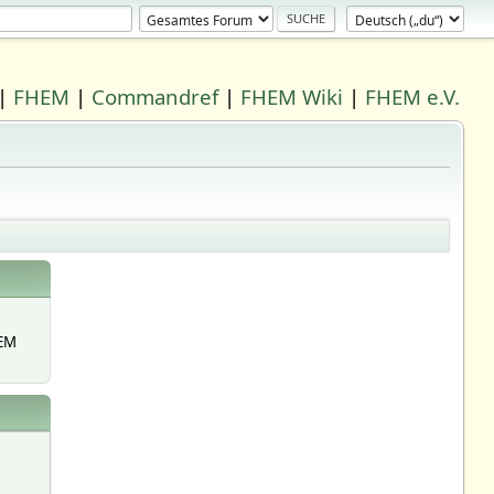
|
FHEM
|
Commandref
|
FHEM Wiki
|
FHEM e.V.
EM