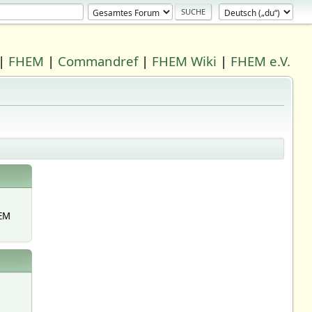
|
FHEM
|
Commandref
|
FHEM Wiki
|
FHEM e.V.
EM