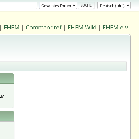
|
FHEM
|
Commandref
|
FHEM Wiki
|
FHEM e.V.
EM