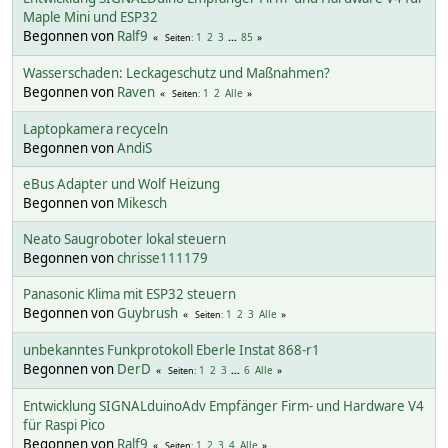
Maple Mini und ESP32
Begonnen von
Ralf9
1
2
3
...
85
Seiten
Wasserschaden: Leckageschutz und Maßnahmen?
Begonnen von
Raven
1
2
Alle
Seiten
Laptopkamera recyceln
Begonnen von
AndiS
eBus Adapter und Wolf Heizung
Begonnen von
Mikesch
Neato Saugroboter lokal steuern
Begonnen von
chrisse111179
Panasonic Klima mit ESP32 steuern
Begonnen von
Guybrush
1
2
3
Alle
Seiten
unbekanntes Funkprotokoll Eberle Instat 868-r1
Begonnen von
DerD
1
2
3
...
6
Alle
Seiten
Entwicklung SIGNALduinoAdv Empfänger Firm- und Hardware V4
für Raspi Pico
Begonnen von
Ralf9
1
2
3
4
Alle
Seiten