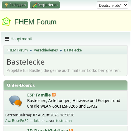
Einloggen
Registrieren
FHEM Forum
Hauptmenü
FHEM Forum
Verschiedenes
Bastelecke
►
►
Bastelecke
Projekte für Bastler, die gerne auch mal zum Lötkolben greifen.
Unter-Boards
ESP Familie
Basteleien, Anleitungen, Hinweise und Fragen rund
um die WLAN-SoCs ESP8266 und ESP32
Letzter Beitrag:
07 August 2026, 16:58:36
Aw: BoseFix32 — lokaler ...
von
tostmann
3D-Druck/Gehäuse