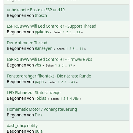
unbekannte Bastelei ESP und IR
Begonnen von
thosch
ESP RGBWW Wifi Led Controller - Support Thread
Begonnen von
pjakobs
1
2
3
...
33
Seiten
Der Antennen-Thread
Begonnen von
Ranseyer
1
2
3
...
11
Seiten
ESP RGBWW Wifi Led Controller - Firmware vbs
Begonnen von
vbs
1
2
3
...
97
Seiten
Fensterdrehgeriffkontakt - Die nächste Runde
Begonnen von
papa
1
2
3
...
43
Seiten
LED Platine zur Statusanzeige
Begonnen von
Tobias
1
2
3
4
Alle
Seiten
Homematic Motor / Vohangsteuerung
Begonnen von
Dirk
dash_dhcp notify
Begonnen von
pula