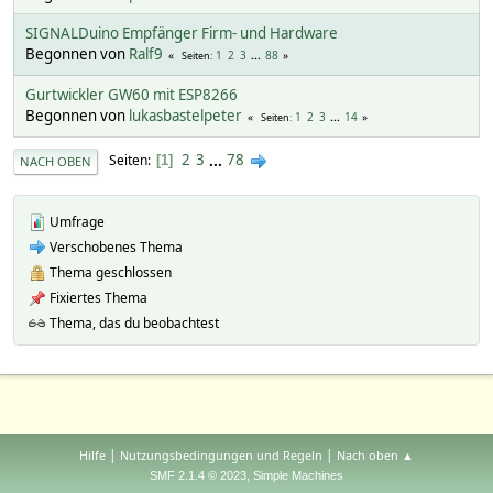
SIGNALDuino Empfänger Firm- und Hardware
Begonnen von
Ralf9
1
2
3
...
88
Seiten
Gurtwickler GW60 mit ESP8266
Begonnen von
lukasbastelpeter
1
2
3
...
14
Seiten
2
3
...
78
Seiten
1
NACH OBEN
Umfrage
Verschobenes Thema
Thema geschlossen
Fixiertes Thema
Thema, das du beobachtest
|
|
Hilfe
Nutzungsbedingungen und Regeln
Nach oben ▲
,
SMF 2.1.4 © 2023
Simple Machines