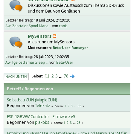
Diskussionen sowie Austausch zum Thema 3D-Druck
und dem Bau von Gehäusen
Letzter Beitrag:
18 Juni 2024, 21:20:20
Aw: Zenrtaler Spool Mana...
von
canis
MySensors
Alles rund um MySensors
Moderatoren:
Beta-User
,
Ranseyer
Letzter Beitrag:
28 Juli 2023, 12:02:35
Aw: [gelöst] smartSleep ...
von
Beta-User
2
3
...
78
Seiten
1
NACH UNTEN
Betreff
/
Begonnen von
Selbstbau CUN (MapleCUN)
Begonnen von
Telekatz
1
2
3
...
96
Seiten
ESP RGBWW Controller - Firmware v5
Begonnen von
pjakobs
1
2
3
...
23
Seiten
Entwicklung SIGNALDuino Empfänger Firm- und Hardware V4 für