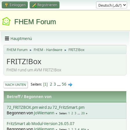
Einloggen
Registrieren
FHEM Forum
Hauptmenü
FHEM Forum
FHEM - Hardware
FRITZ!Box
►
►
FRITZ!Box
FHEM rund um AVM FRITZ!Box
2
3
...
56
Seiten
1
NACH UNTEN
Betreff
/
Begonnen von
72_FRITZBOX.pm wird zu 72_FritzSmart.pm
Begonnen von
JoWiemann
1
2
3
...
20
Seiten
FritzSmart ab Modul-Version 26.05.07
Begonnen von
JoWiemann
1
2
3
4
Alle
Seiten