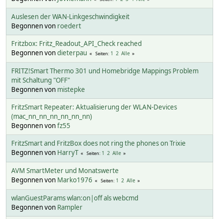
Auslesen der WAN-Linkgeschwindigkeit
Begonnen von
roedert
Fritzbox: Fritz_Readout_API_Check reached
Begonnen von
dieterpau
1
2
Alle
Seiten
FRITZ!Smart Thermo 301 und Homebridge Mappings Problem
mit Schaltung "OFF"
Begonnen von
mistepke
FritzSmart Repeater: Aktualisierung der WLAN-Devices
(mac_nn_nn_nn_nn_nn_nn)
Begonnen von
fz55
FritzSmart and FritzBox does not ring the phones on Trixie
Begonnen von
HarryT
1
2
Alle
Seiten
AVM SmartMeter und Monatswerte
Begonnen von
Marko1976
1
2
Alle
Seiten
wlanGuestParams wlan:on|off als webcmd
Begonnen von
Rampler