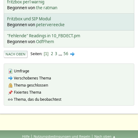
fritzbox perl warnig
Begonnen von
the ratman
Fritzbox und SIP Modul
Begonnen von
petervereecke
"Fehlende" Readings in 10_FBDECT.pm
Begonnen von
OdfFhem
2
3
...
56
Seiten
1
NACH OBEN
Umfrage
Verschobenes Thema
Thema geschlossen
Fixiertes Thema
Thema, das du beobachtest
|
|
Hilfe
Nutzungsbedingungen und Regeln
Nach oben ▲