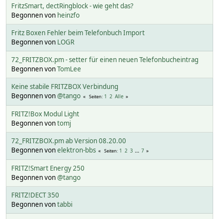
FritzSmart, dectRingblock - wie geht das?
Begonnen von
heinzfo
Fritz Boxen Fehler beim Telefonbuch Import
Begonnen von
LOGR
72_FRITZBOX.pm - setter für einen neuen Telefonbucheintrag
Begonnen von
TomLee
Keine stabile FRITZBOX Verbindung
Begonnen von
@tango
1
2
Alle
Seiten
FRITZ!Box Modul Light
Begonnen von
tomj
72_FRITZBOX.pm ab Version 08.20.00
Begonnen von
elektron-bbs
1
2
3
...
7
Seiten
FRITZ!Smart Energy 250
Begonnen von
@tango
FRITZ!DECT 350
Begonnen von
tabbi