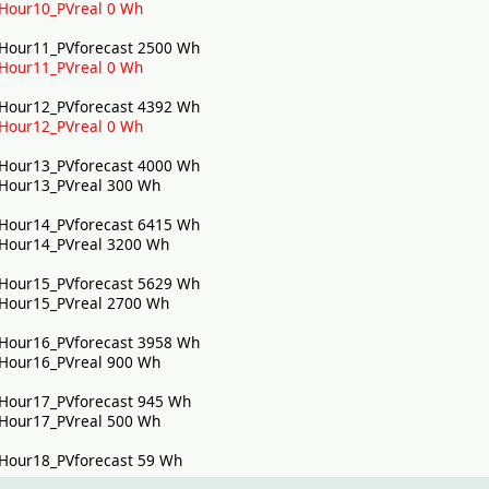
Hour10_PVreal 0 Wh
ent_GridFeedIn 1216 W
urrent_PV 1844 W
Hour11_PVforecast 2500 Wh
ent_PowerBatIn_01 0 W
Hour11_PVreal 0 Wh
ent_PowerBatOut_01 6 W
nt_SelfConsumption 628 W
Hour12_PVforecast 4392 Wh
nt_SelfConsumptionRate 34 %
Hour12_PVreal 0 Wh
ent_Surplus 1210 W
ourGridconsumptionReal 0 Wh
Hour13_PVforecast 4000 Wh
HourPVforecast 3958 Wh
Hour13_PVreal 300 Wh
HourPVreal 900 Wh
ours_Sum01_PVforecast 472 Wh
Hour14_PVforecast 6415 Wh
ours_Sum02_PVforecast 500 Wh
Hour14_PVreal 3200 Wh
ours_Sum03_PVforecast 500 Wh
ours_Sum04_ConsumptionForecast 397 Wh
Hour15_PVforecast 5629 Wh
ours_Sum04_PVforecast 500 Wh
Hour15_PVreal 2700 Wh
fDayConsumptionForecast 401 Wh
OfDayPVforecast 500 Wh
Hour16_PVforecast 3958 Wh
y_Hour01_BatIn_01 0 Wh
Hour16_PVreal 900 Wh
_Hour01_BatOut_01 1000 Wh
_Hour01_GridConsumption 1 Wh
Hour17_PVforecast 945 Wh
_Hour01_GridFeedIn 0 Wh
Hour17_PVreal 500 Wh
y_Hour01_PVreal 0 Wh
y_Hour02_BatIn_01 0 Wh
Hour18_PVforecast 59 Wh
_Hour02_BatOut_01 500 Wh
_Hour02_GridConsumption 0 Wh