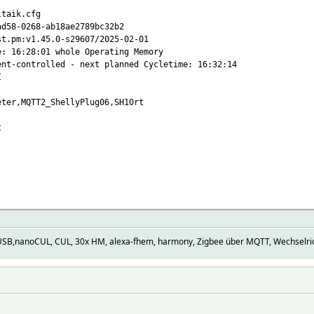
aik.cfg
-0268-ab18ae2789bc32b2
pm:v1.45.0-s29607/2025-02-01
 16:28:01 whole Operating Memory
ntrolled - next planned Cycletime: 16:32:14
I
er,MQTT2_ShellyPlug06,SH10rt
t
ecast
B,nanoCUL, CUL, 30x HM, alexa-fhem, harmony, Zigbee über MQTT, Wechselric