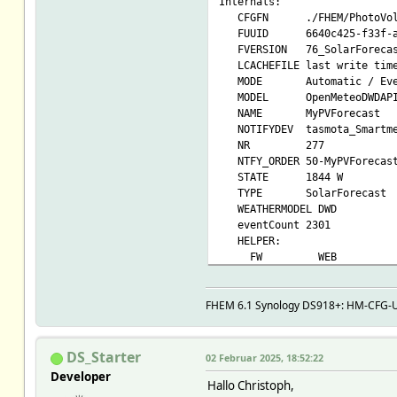
Internals:
CFGFN ./FHEM/PhotoVolt
FUUID 6640c425-f33f-ad58
FVERSION 76_SolarForecast.
LCACHEFILE last write time:
MODE Automatic / Event-co
MODEL OpenMeteoDWDAP
NAME MyPVForecast
NOTIFYDEV tasmota_Smartmet
NR 277
NTFY_ORDER 50-MyPVForecas
STATE 1844 W
TYPE SolarForecast
WEATHERMODEL DWD
eventCount 2301
HELPER:
FW WEB
PACKAGE FHEM::SolarFor
S10DONE 1
FHEM 6.1 Synology DS918+: HM-CFG-US
SPGDETAIL
SPGDEV MyPVForecast
SPGROOM
VERSION 1.45.0
DS_Starter
02 Februar 2025, 18:52:22
VERSION_API unused
Developer
Hallo Christoph,
VERSION_CTZ 1.0.0