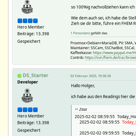
VERSION_ErrCodes 1.3.9
so 100%ig nachvollziehen kann ich
VERSION_SMUtils 1.28.3
GMFRUNNING:
Wie dem auch sei, ich habe die Ste
abortFn FHEM::SolarFore
Zieh sie dir bitte, führe ein FHEM
bc_pid 768
Hero Member
finishFn FHEM::SolarFore
1 Person(en)
gefällt das.
Beiträge: 13.398
fn FHEM::SolarForecas
loglevel 3
Gespeichert
Proxmox+Debian+MariaDB, PV: SMA, V
pid DEAD:13668
Maintainer: SSCam, SSChatBot, SSCal,
telnet telnetPort_127
Kaffeekasse:
https://www.paypal.me/
terminated 1
Contrib:
https://svn.fhem.de/trac/brow
timeout 30
abortArg:
arg:
DS_Starter
02 Februar 2025, 19:38:28
block 1
Developer
name MyPVForeca
Hallo Holger,
OLDREADINGS:
READINGS:
ich habe aus den Readings hier die
2025-02-02 16:31:24 Batte
2025-02-02 16:31:24 Batt
Zitat
2025-02-02 16:31:24 Batte
Hero Member
2025-02-02 08:59:55 Today_H
2025-02-02 16:31:24 Curr
2025-02-02 08:59:55
Today_
2025-02-02 16:31:24 Curr
Beiträge: 13.398
2025-02-02 16:31:24 Curr
Gespeichert
2025-02-02 09:59:55 Today_
2025-02-02 16:31:24 Curre