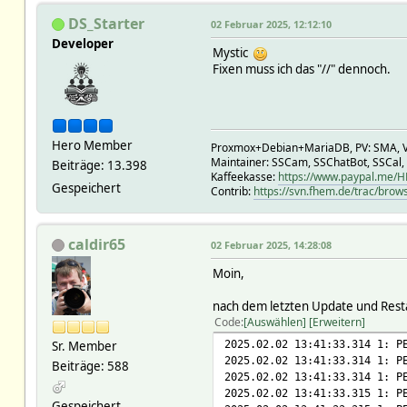
DS_Starter
02 Februar 2025, 12:12:10
Developer
Mystic
Fixen muss ich das "//" dennoch.
Hero Member
Proxmox+Debian+MariaDB, PV: SMA, V
Maintainer: SSCam, SSChatBot, SSCal,
Beiträge: 13.398
Kaffeekasse:
https://www.paypal.me/
Gespeichert
Contrib:
https://svn.fhem.de/trac/brow
caldir65
02 Februar 2025, 14:28:08
Moin,
nach dem letzten Update und Restar
Code
Auswählen
Erweitern
2025.02.02 13:41:33.314 1: P
Sr. Member
2025.02.02 13:41:33.314 1: P
Beiträge: 588
2025.02.02 13:41:33.314 1: P
2025.02.02 13:41:33.315 1: P
Gespeichert