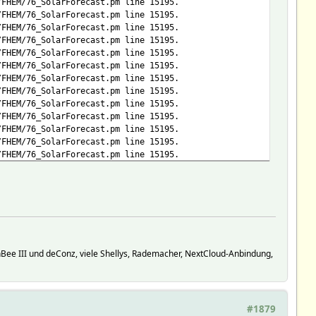
/FHEM/76_SolarForecast.pm line 15195.
/FHEM/76_SolarForecast.pm line 15195.
/FHEM/76_SolarForecast.pm line 15195.
/FHEM/76_SolarForecast.pm line 15195.
/FHEM/76_SolarForecast.pm line 15195.
/FHEM/76_SolarForecast.pm line 15195.
/FHEM/76_SolarForecast.pm line 15195.
/FHEM/76_SolarForecast.pm line 15195.
/FHEM/76_SolarForecast.pm line 15195.
/FHEM/76_SolarForecast.pm line 15195.
/FHEM/76_SolarForecast.pm line 15195.
/FHEM/76_SolarForecast.pm line 15195.
/FHEM/76_SolarForecast.pm line 15195.
/FHEM/76_SolarForecast.pm line 15195.
/FHEM/76_SolarForecast.pm line 15195.
/FHEM/76_SolarForecast.pm line 15195.
/FHEM/76_SolarForecast.pm line 15195.
/FHEM/76_SolarForecast.pm line 15195.
/FHEM/76_SolarForecast.pm line 15195.
/FHEM/76_SolarForecast.pm line 15195.
ee III und deConz, viele Shellys, Rademacher, NextCloud-Anbindung,
#1879