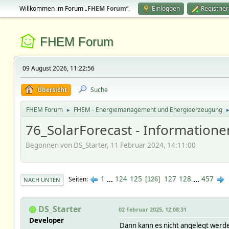
Willkommen im Forum „
FHEM Forum
“.
Einloggen
Registrie
FHEM Forum
09 August 2026, 11:22:56
Übersicht
Suche
FHEM Forum
FHEM - Energiemanagement und Energieerzeugung
►
76_SolarForecast - Information
Begonnen von DS_Starter, 11 Februar 2024, 14:11:00
1
...
124
125
127
128
...
457
Seiten
126
NACH UNTEN
DS_Starter
02 Februar 2025, 12:08:31
Developer
Dann kann es nicht angelegt werde