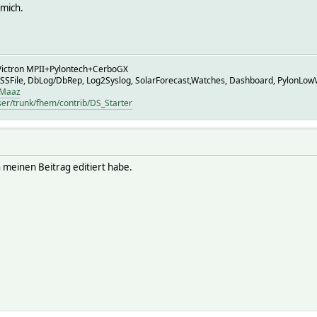
 mich.
ictron MPII+Pylontech+CerboGX
 SSFile, DbLog/DbRep, Log2Syslog, SolarForecast,Watches, Dashboard, PylonLow
HMaaz
ser/trunk/fhem/contrib/DS_Starter
 meinen Beitrag editiert habe.