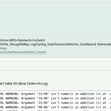
ictron MPII+Pylontech+CerboGX
 SSFile, DbLog/DbRep, Log2Syslog, SolarForecast,Watches, Dashboard, PylonLow
HMaaz
ser/trunk/fhem/contrib/DS_Starter
t habe ich diese Zeilen im Log:
ERL WARNING: Argument "13:00" isn't numeric in addition (+) at .
ERL WARNING: Argument "14:00" isn't numeric in addition (+) at .
ERL WARNING: Argument "23:00" isn't numeric in addition (+) at .
ERL WARNING: Argument "00:00" isn't numeric in addition (+) at .