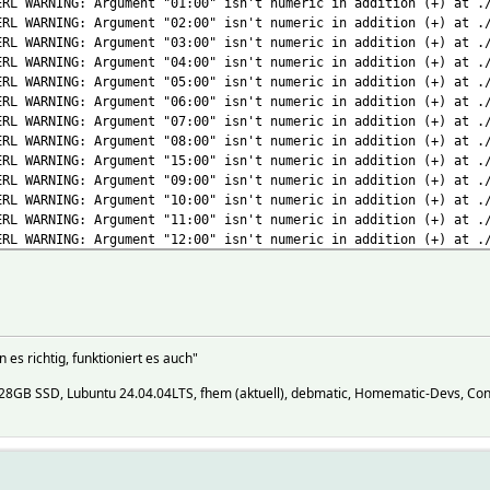
ERL WARNING: Argument "01:00" isn't numeric in addition (+) at .
ERL WARNING: Argument "02:00" isn't numeric in addition (+) at .
ERL WARNING: Argument "03:00" isn't numeric in addition (+) at .
ERL WARNING: Argument "04:00" isn't numeric in addition (+) at .
ERL WARNING: Argument "05:00" isn't numeric in addition (+) at .
ERL WARNING: Argument "06:00" isn't numeric in addition (+) at .
ERL WARNING: Argument "07:00" isn't numeric in addition (+) at .
ERL WARNING: Argument "08:00" isn't numeric in addition (+) at .
ERL WARNING: Argument "15:00" isn't numeric in addition (+) at .
ERL WARNING: Argument "09:00" isn't numeric in addition (+) at .
ERL WARNING: Argument "10:00" isn't numeric in addition (+) at .
ERL WARNING: Argument "11:00" isn't numeric in addition (+) at .
ERL WARNING: Argument "12:00" isn't numeric in addition (+) at .
ERL WARNING: Argument "16:00" isn't numeric in addition (+) at .
ERL WARNING: Argument "17:00" isn't numeric in addition (+) at .
ERL WARNING: Argument "18:00" isn't numeric in addition (+) at .
ERL WARNING: Argument "19:00" isn't numeric in addition (+) at .
ERL WARNING: Argument "20:00" isn't numeric in addition (+) at .
es richtig, funktioniert es auch"
ERL WARNING: Argument "21:00" isn't numeric in addition (+) at .
ERL WARNING: Argument "22:00" isn't numeric in addition (+) at .
8GB SSD, Lubuntu 24.04.04LTS, fhem (aktuell), debmatic, Homematic-Devs, ConB