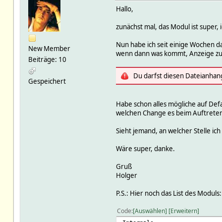
Hallo,
zunächst mal, das Modul ist super,
Nun habe ich seit einige Wochen da
New Member
wenn dann was kommt, Anzeige zu g
Beiträge: 10
Du darfst diesen Dateianhan
Gespeichert
Habe schon alles mögliche auf Defau
welchen Change es beim Auftreten 
Sieht jemand, an welcher Stelle ich
Wäre super, danke.
Gruß
Holger
P.S.: Hier noch das List des Moduls:
Code
Auswählen
Erweitern