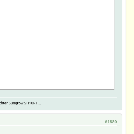
hter Sungrow SH10RT ...
#1880