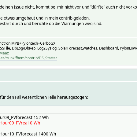
 deinen Issue nicht, kommt bei mir nicht vor und "dürfte" auch nicht vor
lle etwas umgebaut und in mein contrib geladen.
cast::_abortGetMessageFile
 Restart durch und berichte ob die Warnungen weg sind.
cast::_processMessageFile
t::_retrieveMessageFile
ictron MPII+Pylontech+CerboGX
 SSFile, DbLog/DbRep, Log2Syslog, SolarForecast,Watches, Dashboard, PylonLow
.0.0.1_36092
HMaaz
ser/trunk/fhem/contrib/DS_Starter
st
 für den Fall wesentlichen Teile herausgezogen:
ry_ChargeRecommended_01 1
ery_ChargeRequest_01 0
ry_OptimumTargetSoC_01 10 %
our09_PVforecast 152 Wh
ent_AutarkyRate 100 %
Hour09_PVreal 0 Wh
ent_BatCharge_01 100 %
ent_Consumption 634 W
Hour10_PVforecast 1400 Wh
nt_GridConsumption 0 W