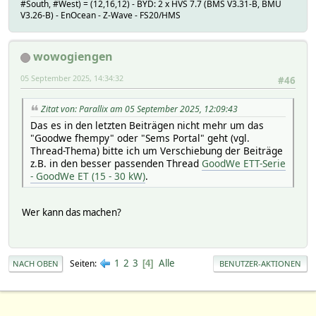
#South, #West) = (12,16,12) - BYD: 2 x HVS 7.7 (BMS V3.31-B, BMU
V3.26-B) - EnOcean - Z-Wave - FS20/HMS
wowogiengen
05 September 2025, 14:34:32
#46
Zitat von: Parallix am 05 September 2025, 12:09:43
Das es in den letzten Beiträgen nicht mehr um das
"Goodwe fhempy" oder "Sems Portal" geht (vgl.
Thread-Thema) bitte ich um Verschiebung der Beiträge
z.B. in den besser passenden Thread
GoodWe ETT-Serie
- GoodWe ET (15 - 30 kW)
.
Wer kann das machen?
1
2
3
Alle
Seiten
4
NACH OBEN
BENUTZER-AKTIONEN