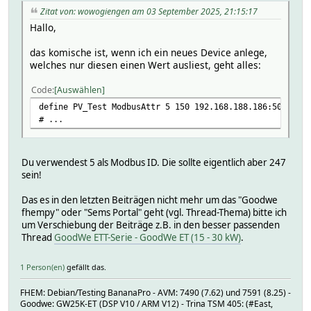
Zitat von: wowogiengen am 03 September 2025, 21:15:17
Hallo,
das komische ist, wenn ich ein neues Device anlege,
welches nur diesen einen Wert ausliest, geht alles:
Code
Auswählen
define PV_Test ModbusAttr 5 150 192.168.188.186:502 TCP
# ...
Du verwendest 5 als Modbus ID. Die sollte eigentlich aber 247
sein!
Das es in den letzten Beiträgen nicht mehr um das "Goodwe
fhempy" oder "Sems Portal" geht (vgl. Thread-Thema) bitte ich
um Verschiebung der Beiträge z.B. in den besser passenden
Thread
GoodWe ETT-Serie - GoodWe ET (15 - 30 kW)
.
1 Person(en)
gefällt das.
FHEM: Debian/Testing BananaPro - AVM: 7490 (7.62) und 7591 (8.25) -
Goodwe: GW25K-ET (DSP V10 / ARM V12) - Trina TSM 405: (#East,