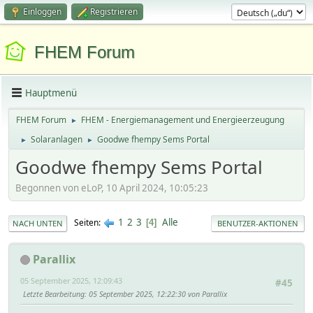
Einloggen
Registrieren
FHEM Forum
Hauptmenü
FHEM Forum
FHEM - Energiemanagement und Energieerzeugung
►
Solaranlagen
Goodwe fhempy Sems Portal
►
►
Goodwe fhempy Sems Portal
Begonnen von eLoP, 10 April 2024, 10:05:23
1
2
3
Alle
Seiten
4
NACH UNTEN
BENUTZER-AKTIONEN
Parallix
05 September 2025, 12:09:43
#45
Letzte Bearbeitung
: 05 September 2025, 12:22:30 von Parallix