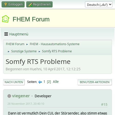
Einloggen
Registrieren
FHEM Forum
Hauptmenü
FHEM Forum
FHEM - Hausautomations-Systeme
►
Sonstige Systeme
Somfy RTS Probleme
►
►
Somfy RTS Probleme
Begonnen von Huehni, 10 April 2017, 12:12:25
1
Alle
Seiten
2
NACH UNTEN
BENUTZER-AKTIONEN
viegener
Developer
28 November 2017, 20:40:10
#15
Dann ist vermutlich Dein CUL der Störsender, also stimm etwas