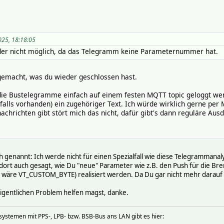
025, 18:18:05
ider nicht möglich, da das Telegramm keine Parameternummer hat.
fgemacht, was du wieder geschlossen hast.
die Bustelegramme einfach auf einem festen MQTT topic geloggt wer
lls vorhanden) ein zugehöriger Text. Ich würde wirklich gerne pe
achrichten gibt stört mich das nicht, dafür gibt's dann reguläre Aus
h genannt: Ich werde nicht für einen Spezialfall wie diese Telegrammanal
r dort auch gesagt, wie Du "neue" Parameter wie z.B. den Push für die B
 wäre VT_CUSTOM_BYTE) realisiert werden. Da Du gar nicht mehr darauf 
igentlichen Problem helfen magst, danke.
systemen mit PPS-, LPB- bzw. BSB-Bus ans LAN gibt es hier: