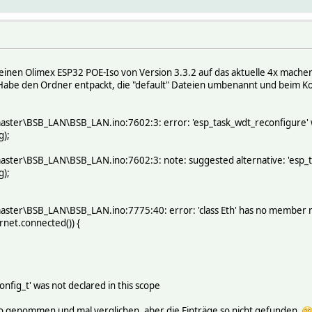
einen Olimex ESP32 POE-Iso von Version 3.3.2 auf das aktuelle 4x mache
abe den Ordner entpackt, die "default" Dateien umbenannt und beim K
ster\BSB_LAN\BSB_LAN.ino:7602:3: error: 'esp_task_wdt_reconfigure' wa
g);
ster\BSB_LAN\BSB_LAN.ino:7602:3: note: suggested alternative: 'esp_t
g);
ster\BSB_LAN\BSB_LAN.ino:7775:40: error: 'class Eth' has no member 
net.connected()) {
nfig_t' was not declared in this scope
o genommen und mal verglichen, aber die Einträge so nicht gefunden.