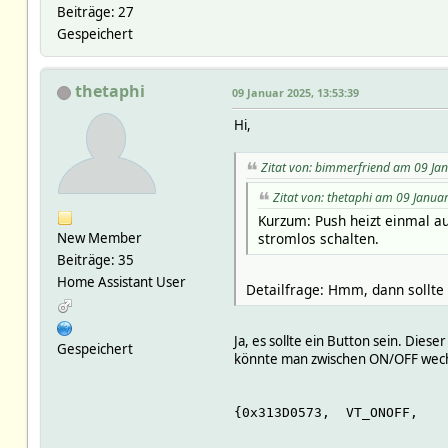
Beiträge: 27
Gespeichert
thetaphi
09 Januar 2025, 13:53:39
Hi,
Zitat von: bimmerfriend am 09 Ja
Zitat von: thetaphi am 09 Janua
Kurzum: Push heizt einmal au
stromlos schalten.
New Member
Beiträge: 35
Home Assistant User
Detailfrage: Hmm, dann sollte 
Ja, es sollte ein Button sein. Die
Gespeichert
könnte man zwischen ON/OFF wechse
{0x313D0573,  VT_ONOFF,   