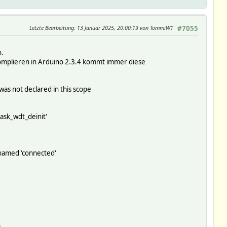
Letzte Bearbeitung
: 13 Januar 2025, 20:00:19 von TommiW1
#7055
n.
omplieren in Arduino 2.3.4 kommt immer diese
s not declared in this scope
ask_wdt_deinit'
named 'connected'