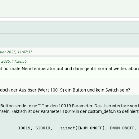
nuar 2025, 11:47:37
r 2025, 11:28:56
f normale Nenntemperatur auf und dann geht's normal weiter. abbrec
doch der Auslöser (Wert 10019) ein Button und kein Switch sein?
ser Button sendet eine "1" an den 10019 Parameter. Das Userinterface von 
ln. Faktisch ist der Parameter 10019 in der custom_defs.h so definiert
        10019, S10019,   sizeof(ENUM_ONOFF), ENUM_ONOFF,