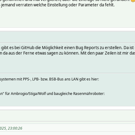
s jemand verraten welche Einstellung oder Parameter da fehlt.
t es bei GitHub die Möglichkeit einen Bug Reports zu erstellen. Da ist d
m da aus der Ferne etwas sagen zu können. Mit den paar Zeilen ist mir das
systemen mit PPS-, LPB- bzw. BSB-Bus ans LAN gibt es hier:
an" für Ambrogio/Stiga/Wolf und baugleiche Rasenmähroboter:
2025, 23:00:26