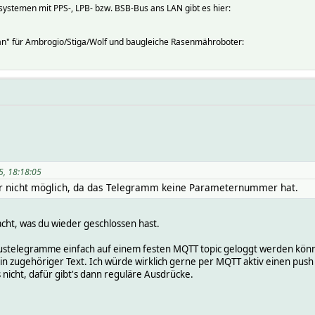
systemen mit PPS-, LPB- bzw. BSB-Bus ans LAN gibt es hier:
an" für Ambrogio/Stiga/Wolf und baugleiche Rasenmähroboter:
5, 18:18:05
er nicht möglich, da das Telegramm keine Parameternummer hat.
acht, was du wieder geschlossen hast.
 Bustelegramme einfach auf einem festen MQTT topic geloggt werden kön
ein zugehöriger Text. Ich würde wirklich gerne per MQTT aktiv einen p
 nicht, dafür gibt's dann reguläre Ausdrücke.