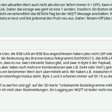
nn den aktuellen Wert auch nicht abrufen (er liefert immer 0 = OFF). Ka
k. Daher das einzige was geht ist eine 1 senden. Insofern: Ein Button is
g: Nicht versehendtlich das RETAIN Flag bei der MQTT Message anschalten
n) erneut und löst jedesmal den Push neu aus. Daher: Retain=Off (das so
AN-User, die BSB-LAN am BSB Bus angeschlossen haben (also nicht LBP ode
h die Bedeutung des Brennerstatus-Telegramms 0x05000213, das BSB-LAN
, dass es nur zwei relevante Status gibt, und zwar in Byte 0 der Payload
es aber dabei noch mehrere Kombinationen (wie z.B. 0x44 oder 0x01) gebe
ss ein bestimmter Wert dort übermittelt wird. Wir haben z.B. inzwischen
rnsteinfegermodus steht. Byte 2 und 3 scheinen immer auf 00 19 zu steh
uf zu werfen und ggf. auf der SD-Karte "Unbekannte Bustelegramme mitlo
ue ich mich über Rückmeldungen. Ein Logging per MQTT ist leider nicht 