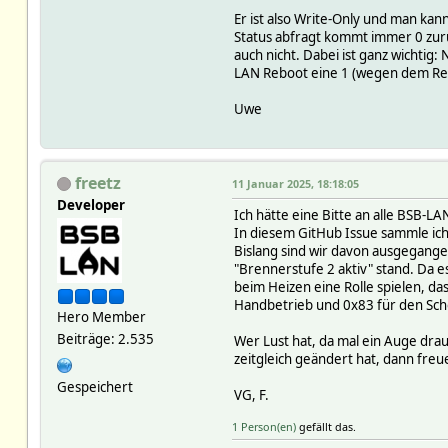
Er ist also Write-Only und man ka
Status abfragt kommt immer 0 zurüc
auch nicht. Dabei ist ganz wichti
LAN Reboot eine 1 (wegen dem Retai
Uwe
freetz
11 Januar 2025, 18:18:05
Developer
Ich hätte eine Bitte an alle BSB-L
In diesem GitHub Issue sammle ic
Bislang sind wir davon ausgegangen
"Brennerstufe 2 aktiv" stand. Da 
beim Heizen eine Rolle spielen, da
Handbetrieb und 0x83 für den Scho
Hero Member
Beiträge: 2.535
Wer Lust hat, da mal ein Auge dra
zeitgleich geändert hat, dann fre
Gespeichert
VG, F.
1 Person(en)
gefällt das.