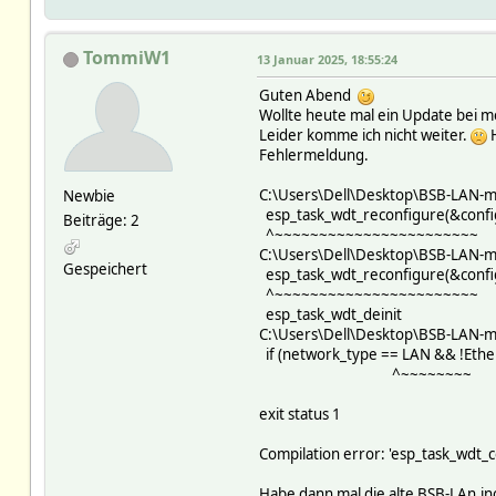
TommiW1
13 Januar 2025, 18:55:24
Guten Abend
Wollte heute mal ein Update bei m
Leider komme ich nicht weiter.
H
Fehlermeldung.
C:\Users\Dell\Desktop\BSB-LAN-ma
Newbie
esp_task_wdt_reconfigure(&confi
Beiträge: 2
^~~~~~~~~~~~~~~~~~~~~~~~
C:\Users\Dell\Desktop\BSB-LAN-ma
Gespeichert
esp_task_wdt_reconfigure(&confi
^~~~~~~~~~~~~~~~~~~~~~~~
esp_task_wdt_deinit
C:\Users\Dell\Desktop\BSB-LAN-ma
if (network_type == LAN && !Ether
^~~~~~~~~
exit status 1
Compilation error: 'esp_task_wdt_co
Habe dann mal die alte BSB-LAn.in