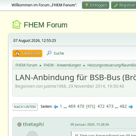
Willkommen im Forum „
FHEM Forum
“.
Einloggen
Registrie
FHEM Forum
07 August 2026, 12:55:25
Übersicht
Suche
FHEM Forum
FHEM - Anwendungen
Heizungssteuerung/Raumkl
►
►
LAN-Anbindung für BSB-Bus (Brötj
Begonnen von justme1968, 29 November 2014, 19:50:40
1
...
469
470
472
473
...
482
Seiten
471
NACH UNTEN
thetaphi
09 Januar 2025, 11:28:56
Zitat von: bimmerfriend am 09 Ja