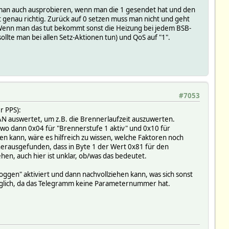
nn man auch ausprobieren, wenn man die 1 gesendet hat und den
t genau richtig. Zurück auf 0 setzen muss man nicht und geht
. Wenn man das tut bekommt sonst die Heizung bei jedem BSB-
llte man bei allen Setz-Aktionen tun) und QoS auf "1".
#7053
r PPS):
 auswertet, um z.B. die Brennerlaufzeit auszuwerten.
, wo dann 0x04 für "Brennerstufe 1 aktiv" und 0x10 für
n kann, wäre es hilfreich zu wissen, welche Faktoren noch
 herausgefunden, dass in Byte 1 der Wert 0x81 für den
en, auch hier ist unklar, ob/was das bedeutet.
ggen" aktiviert und dann nachvollziehen kann, was sich sonst
möglich, da das Telegramm keine Parameternummer hat.