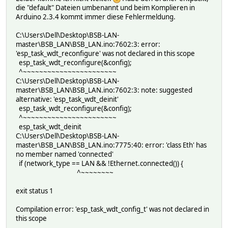
die "default" Dateien umbenannt und beim Komplieren in
Arduino 2.3.4 kommt immer diese Fehlermeldung.
C:\Users\Dell\Desktop\BSB-LAN-
master\BSB_LAN\BSB_LAN.ino:7602:3: error:
'esp_task_wdt_reconfigure' was not declared in this scope
esp_task_wdt_reconfigure(&config);
^~~~~~~~~~~~~~~~~~~~~~~~
C:\Users\Dell\Desktop\BSB-LAN-
master\BSB_LAN\BSB_LAN.ino:7602:3: note: suggested
alternative: 'esp_task_wdt_deinit'
esp_task_wdt_reconfigure(&config);
^~~~~~~~~~~~~~~~~~~~~~~~
esp_task_wdt_deinit
C:\Users\Dell\Desktop\BSB-LAN-
master\BSB_LAN\BSB_LAN.ino:7775:40: error: 'class Eth' has
no member named 'connected'
if (network_type == LAN && !Ethernet.connected()) {
^~~~~~~~~
exit status 1
Compilation error: 'esp_task_wdt_config_t' was not declared in
this scope