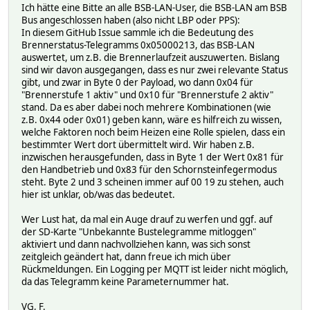
Ich hätte eine Bitte an alle BSB-LAN-User, die BSB-LAN am BSB
Bus angeschlossen haben (also nicht LBP oder PPS):
In diesem GitHub Issue sammle ich die Bedeutung des
Brennerstatus-Telegramms 0x05000213, das BSB-LAN
auswertet, um z.B. die Brennerlaufzeit auszuwerten. Bislang
sind wir davon ausgegangen, dass es nur zwei relevante Status
gibt, und zwar in Byte 0 der Payload, wo dann 0x04 für
"Brennerstufe 1 aktiv" und 0x10 für "Brennerstufe 2 aktiv"
stand. Da es aber dabei noch mehrere Kombinationen (wie
z.B. 0x44 oder 0x01) geben kann, wäre es hilfreich zu wissen,
welche Faktoren noch beim Heizen eine Rolle spielen, dass ein
bestimmter Wert dort übermittelt wird. Wir haben z.B.
inzwischen herausgefunden, dass in Byte 1 der Wert 0x81 für
den Handbetrieb und 0x83 für den Schornsteinfegermodus
steht. Byte 2 und 3 scheinen immer auf 00 19 zu stehen, auch
hier ist unklar, ob/was das bedeutet.
Wer Lust hat, da mal ein Auge drauf zu werfen und ggf. auf
der SD-Karte "Unbekannte Bustelegramme mitloggen"
aktiviert und dann nachvollziehen kann, was sich sonst
zeitgleich geändert hat, dann freue ich mich über
Rückmeldungen. Ein Logging per MQTT ist leider nicht möglich,
da das Telegramm keine Parameternummer hat.
VG, F.