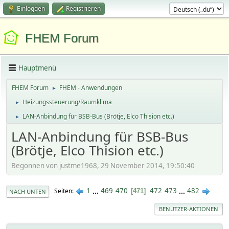
Einloggen
Registrieren
FHEM Forum
Hauptmenü
FHEM Forum
FHEM - Anwendungen
►
Heizungssteuerung/Raumklima
►
LAN-Anbindung für BSB-Bus (Brötje, Elco Thision etc.)
►
LAN-Anbindung für BSB-Bus
(Brötje, Elco Thision etc.)
Begonnen von justme1968, 29 November 2014, 19:50:40
1
...
469
470
472
473
...
482
Seiten
471
NACH UNTEN
BENUTZER-AKTIONEN