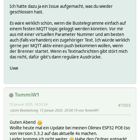
Ich hatte dazu ja ein Issue aufgemacht, was du wieder
geschlossen hast.
Es wäre wirklich schön, wenn die Bustelegramme einfach auf
einem festen MQTT topic geloggt werden könnten. Vor mir
aus mit einer virtuellen Parameter Nummer und am besten
auch (falls vorhanden) ein zugehöriger Text. Ich würde wirklich
gerne per MQTT aktiv einen push bekommen wollen, wenn
der Brenner startet. Wenn es Textnachrichten gibt stört mich
das nicht, dafür gibt's dann reguläre Ausdrücke.
Uwe
TommiW1
13 Januar 2025, 18:55:24
#7055
Letzte Bearbeitung
: 13 Januar 2025, 20:00:19 von TommiW1
Guten Abend
Wollte heute mal ein Update bei meinen Olimex ESP32 POE-Iso
von Version 3.3.2 auf das aktuelle 4x machen.
Leider komme ich nicht weiter.
Habe den Ordner entpackt,