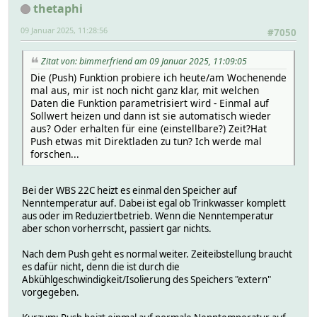
thetaphi
09 Januar 2025, 11:28:56
#7050
Zitat von: bimmerfriend am 09 Januar 2025, 11:09:05
Die (Push) Funktion probiere ich heute/am Wochenende
mal aus, mir ist noch nicht ganz klar, mit welchen
Daten die Funktion parametrisiert wird - Einmal auf
Sollwert heizen und dann ist sie automatisch wieder
aus? Oder erhalten für eine (einstellbare?) Zeit?Hat
Push etwas mit Direktladen zu tun? Ich werde mal
forschen...
Bei der WBS 22C heizt es einmal den Speicher auf
Nenntemperatur auf. Dabei ist egal ob Trinkwasser komplett
aus oder im Reduziertbetrieb. Wenn die Nenntemperatur
aber schon vorherrscht, passiert gar nichts.
Nach dem Push geht es normal weiter. Zeiteibstellung braucht
es dafür nicht, denn die ist durch die
Abkühlgeschwindigkeit/Isolierung des Speichers "extern"
vorgegeben.