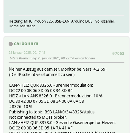
Heizung: MHG ProCon E25, BSB-LAN: Arduino DUE , Volkszähler,
Home Assistant
carbonara
25 Januar 2025, 00:17:45
#7063
Letzte Bearbeitung
: 25 Januar 2025, 00:22:14 von carbonara
kleiner Auszug aus dem ser. Monitor bei Vers. 4.2.69:
(Die IP scheint verstümmelt zu sein)
LAN->HEIZ QUR 8326.0 - Brennermodulation:
DC C2 00 0B 06 3D 05 08 34 8D B4
HEIZ->LAN ANS 8326.0 - Brennermodulation: 10 %
DC 80 42 0D 07 05 3D 08 34 00 0A 0A 58
#8326: 10 %
Publishing to topic: BSB-LAN/0/34/8326/status
Not connected to MQTT broker.
LAN->HEIZ QUR 8378.0 - Gesamte Gasenergie für Heizen:
DC C2 00 0B 06 3D 05 1A 7A 41 AF