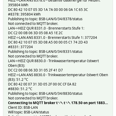
HEIZ->LAN ANS 8378.0 - Gesamte Gasenergie für Heizen:
395804 kWh
DC 80 42 10 07 05 3D 1A 7A 00 00 06 0A 1C 65 3C
#8378: 395804 kWh
Publishing to topic: BSB-LAN/0/34/8378/status
Not connected to MQTT broker.
LAN->HEIZ QUR 8331.0 - Brennerstarts Stufe 1:
DC C2 00 0B 06 3D 05 08 A5 1E 2C
HEIZ->LAN ANS 8331.0 - Brennerstarts Stufe 1: 377204
DC 80 42 10 07 05 3D 08 A5 00 00 05 C1 74 2D 43
#8331: 377204
Publishing to topic: BSB-LAN/0/34/8331/status
Not connected to MQTT broker.
LAN->HEIZ QUR 8830.0 - Trinkwassertemperatur-Istwert
Oben (B3):
DC C2 00 0B 06 3D 31 05 2F 41 D7
HEIZ->LAN ANS 8830.0 - Trinkwassertemperatur-Istwert Oben
(B3): 51.2 °C
DC 80 42 0E 07 31 3D 05 2F 00 0C CF EA 82
#8830: 51.2 °C
Publishing to topic: BSB-LAN/0/34/8830/status
Not connected to MQTT broker.
Connecting to MQTT broker t␋␇ t␋␇ 178.50 on port 1883...
Client ID: BSB-LAN
Will topic: BSB-LAN/status