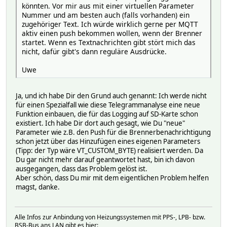
könnten. Vor mir aus mit einer virtuellen Parameter
Nummer und am besten auch (falls vorhanden) ein
zugehöriger Text. Ich würde wirklich gerne per MQTT
aktiv einen push bekommen wollen, wenn der Brenner
startet. Wenn es Textnachrichten gibt stört mich das
nicht, dafür gibt's dann reguläre Ausdrücke.
Uwe
Ja, und ich habe Dir den Grund auch genannt: Ich werde nicht
für einen Spezialfall wie diese Telegrammanalyse eine neue
Funktion einbauen, die für das Logging auf SD-Karte schon
existiert. Ich habe Dir dort auch gesagt, wie Du "neue"
Parameter wie z.B. den Push für die Brennerbenachrichtigung
schon jetzt über das Hinzufügen eines eigenen Parameters
(Tipp: der Typ wäre VT_CUSTOM_BYTE) realisiert werden. Da
Du gar nicht mehr darauf geantwortet hast, bin ich davon
ausgegangen, dass das Problem gelöst ist.
Aber schön, dass Du mir mit dem eigentlichen Problem helfen
magst, danke.
Alle Infos zur Anbindung von Heizungssystemen mit PPS-, LPB- bzw.
BSB-Bus ans LAN gibt es hier: