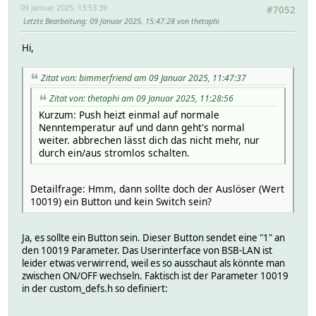
09 Januar 2025, 13:53:39
#7052
Letzte Bearbeitung
: 09 Januar 2025, 15:47:28 von thetaphi
Hi,
Zitat von: bimmerfriend am 09 Januar 2025, 11:47:37
Zitat von: thetaphi am 09 Januar 2025, 11:28:56
Kurzum: Push heizt einmal auf normale
Nenntemperatur auf und dann geht's normal
weiter. abbrechen lässt dich das nicht mehr, nur
durch ein/aus stromlos schalten.
Detailfrage: Hmm, dann sollte doch der Auslöser (Wert
10019) ein Button und kein Switch sein?
Ja, es sollte ein Button sein. Dieser Button sendet eine "1" an
den 10019 Parameter. Das Userinterface von BSB-LAN ist
leider etwas verwirrend, weil es so ausschaut als könnte man
zwischen ON/OFF wechseln. Faktisch ist der Parameter 10019
in der custom_defs.h so definiert: