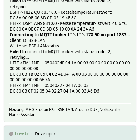
Failed to connect to MQTT broker with status code -2,
retrying...
DSP1->HEIZ QUR 8310.0 - Kesseltemperatur-Istwert:
DC 8A 00 0B 06 3D 0D 05 19 4F 8C
HEIZ->DSP1 ANS 8310.0 - Kesseltemperatur-Istwert: 40.6 °C
DC 80 0A 0E 07 0D 3D 05 19 00 0A 24 34 A6
Connecting to MQTT broker t␋␇ t␋␇ 178.50 on port 1883...
Client ID: BSB-LAN
Will topic: BSB-LAN/status
Failed to connect to MQTT broker with status code -2,
retrying...
HEIZ->EM1 INF 0504024E 04 1A 00 03 00 00 00 00 00 00 00
00 00 00 00 00
DC 80 03 1B 02 05 04 02 4E 04 1A 00 03 00 00 00 00 00 00 00
00 00 00 00 00 6F 7A
HEIZ->EM1 INF 05040227 04 1A 00 03
DC 80 03 0F 02 05 04 02 27 04 1A 00 03 A6 D6
Heizung: MHG ProCon E25, BSB-LAN: Arduino DUE , Volkszähler,
Home Assistant
freetz
Developer