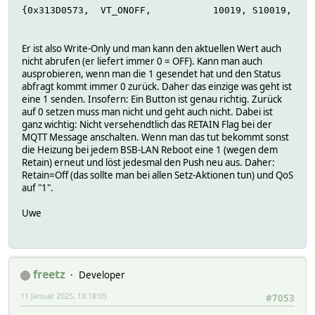
{0x313D0573,  VT_ONOFF,           10019, S10019,   s
Er ist also Write-Only und man kann den aktuellen Wert auch
nicht abrufen (er liefert immer 0 = OFF). Kann man auch
ausprobieren, wenn man die 1 gesendet hat und den Status
abfragt kommt immer 0 zurück. Daher das einzige was geht ist
eine 1 senden. Insofern: Ein Button ist genau richtig. Zurück
auf 0 setzen muss man nicht und geht auch nicht. Dabei ist
ganz wichtig: Nicht versehendtlich das RETAIN Flag bei der
MQTT Message anschalten. Wenn man das tut bekommt sonst
die Heizung bei jedem BSB-LAN Reboot eine 1 (wegen dem
Retain) erneut und löst jedesmal den Push neu aus. Daher:
Retain=Off (das sollte man bei allen Setz-Aktionen tun) und QoS
auf "1".
Uwe
freetz
Developer
11 Januar 2025, 18:18:05
#7053