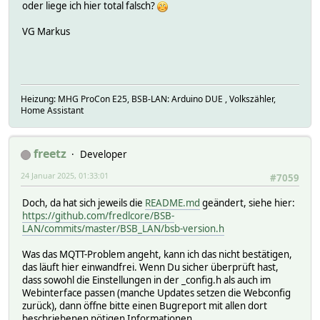
oder liege ich hier total falsch?
VG Markus
Heizung: MHG ProCon E25, BSB-LAN: Arduino DUE , Volkszähler,
Home Assistant
freetz
Developer
24 Januar 2025, 01:33:01
#7059
Doch, da hat sich jeweils die
README.md
geändert, siehe hier:
https://github.com/fredlcore/BSB-
LAN/commits/master/BSB_LAN/bsb-version.h
Was das MQTT-Problem angeht, kann ich das nicht bestätigen,
das läuft hier einwandfrei. Wenn Du sicher überprüft hast,
dass sowohl die Einstellungen in der _config.h als auch im
Webinterface passen (manche Updates setzen die Webconfig
zurück), dann öffne bitte einen Bugreport mit allen dort
beschriebenen nötigen Informationen.