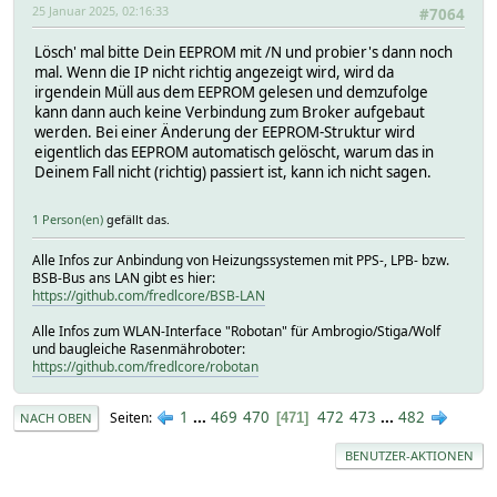
25 Januar 2025, 02:16:33
#7064
Lösch' mal bitte Dein EEPROM mit /N und probier's dann noch
mal. Wenn die IP nicht richtig angezeigt wird, wird da
irgendein Müll aus dem EEPROM gelesen und demzufolge
kann dann auch keine Verbindung zum Broker aufgebaut
werden. Bei einer Änderung der EEPROM-Struktur wird
eigentlich das EEPROM automatisch gelöscht, warum das in
Deinem Fall nicht (richtig) passiert ist, kann ich nicht sagen.
1 Person(en)
gefällt das.
Alle Infos zur Anbindung von Heizungssystemen mit PPS-, LPB- bzw.
BSB-Bus ans LAN gibt es hier:
https://github.com/fredlcore/BSB-LAN
Alle Infos zum WLAN-Interface "Robotan" für Ambrogio/Stiga/Wolf
und baugleiche Rasenmähroboter:
https://github.com/fredlcore/robotan
1
...
469
470
472
473
...
482
Seiten
471
NACH OBEN
BENUTZER-AKTIONEN