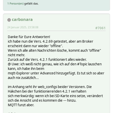
1 Person(en)
gefällt das.
carbonara
24 Januar 2025, 23:58:08
#7061
Danke für Eure Antworten!
ich habe nun die Vers. 4.2.69 getestet, aber am Broker
erscheint dann nur wieder "offline".
Wenn ich alle alten Nachrichten lösche, kommt auch "offline"
nicht mehr.
Zurück auf die Vers. 4.2.1 funktioniert alles wieder.
@ Uwe: ich weiß nicht genau, wie ich auf den #Topic lauschen
kann, ich habe ihn beim
mqtt-Explorer unter Advanced hinzugefügt. Es tut sich so aber
auch nix zusätzlich...
im Anhang seht ihr web_configs beider Versionen. Die
Häkchen bei der funktionierenden 4.2.1 verhalten
sich merkwürdig: wenn ich bei SD-Karte eins setze, verändert
sich die Ansicht und es kommen die --- hinzu.
MQTT funzt aber.