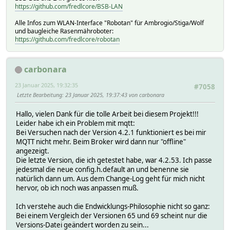
https://github.com/fredlcore/BSB-LAN
Alle Infos zum WLAN-Interface "Robotan" für Ambrogio/Stiga/Wolf
und baugleiche Rasenmähroboter:
https://github.com/fredlcore/robotan
carbonara
23 Januar 2025, 19:32:35
#7058
Letzte Bearbeitung
: 23 Januar 2025, 19:37:43 von carbonara
Hallo, vielen Dank für die tolle Arbeit bei diesem Projekt!!!
Leider habe ich ein Problem mit mqtt:
Bei Versuchen nach der Version 4.2.1 funktioniert es bei mir
MQTT nicht mehr. Beim Broker wird dann nur "offline"
angezeigt.
Die letzte Version, die ich getestet habe, war 4.2.53. Ich passe
jedesmal die neue config.h.default an und benenne sie
natürlich dann um. Aus dem Change-Log geht für mich nicht
hervor, ob ich noch was anpassen muß.
Ich verstehe auch die Endwicklungs-Philosophie nicht so ganz:
Bei einem Vergleich der Versionen 65 und 69 scheint nur die
Versions-Datei geändert worden zu sein...