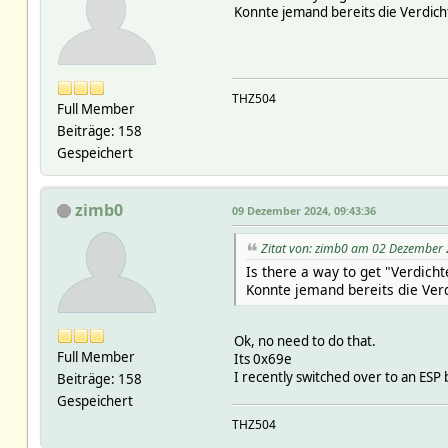
Konnte jemand bereits die Verdich
THZ504
Full Member
Beiträge: 158
Gespeichert
zimb0
09 Dezember 2024, 09:43:36
Zitat von: zimb0 am 02 Dezember 
Is there a way to get "Verdich
Konnte jemand bereits die Ver
Ok, no need to do that.
Full Member
Its 0x69e
I recently switched over to an ESP 
Beiträge: 158
Gespeichert
THZ504