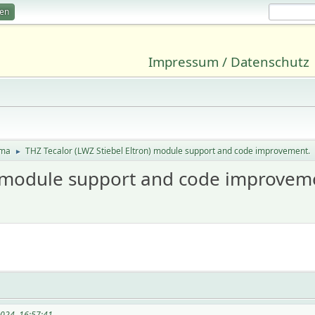
ren
Impressum / Datenschutz
ima
THZ Tecalor (LWZ Stiebel Eltron) module support and code improvement.
►
n) module support and code improvem
2024, 16:57:41