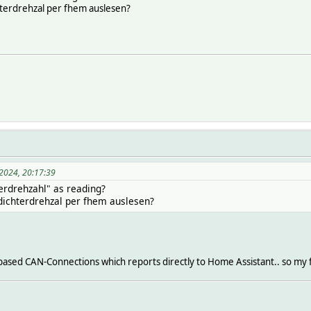
terdrehzal per fhem auslesen?
2024, 20:17:39
terdrehzahl" as reading?
dichterdrehzal per fhem auslesen?
based CAN-Connections which reports directly to Home Assistant.. so my fh