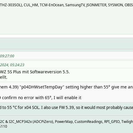
Z (THZ-303SOL), CUL_HM, TCM-EnOcean, SamsungTV, JSONMETER, SYSMON, OBIS
 09:27:00
 2024, 05:24:23
LWZ 5S Plus mit Softwareversion 5.5.
llt.
hem 4.39) "p04DHWsetTempDay" setting higher than 55° give me an er
confirm no error with 65°, I will enable it
ted to 55 °C for x04 SOL. I also use FW 5.39, so it would most probably cau
I2C & I2C_MCP342x (ADCPiZero), PowerMap, CustomReadings, RPI_GPIO, Twiligh
S110