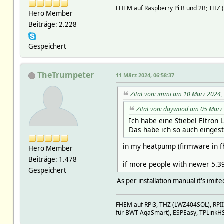
FHEM auf Raspberry Pi B und 2B; TH
Hero Member
Beiträge: 2.228
Gespeichert
TheTrumpeter
11 März 2024, 06:58:37
Zitat von: immi am 10 März 2024,
Zitat von: daywood am 05 März
Ich habe eine Stiebel Eltron 
Das habe ich so auch eingeste
in my heatpump (firmware in f
Hero Member
Beiträge: 1.478
if more people with newer 5.39 
Gespeichert
As per installation manual it's imi
FHEM auf RPi3, THZ (LWZ404SOL), RPI
für BWT AqaSmart), ESPEasy, TPLinkH