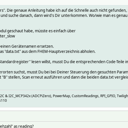
". Die genaue Anleitung habe ich auf die Schnelle auch nicht gefunden, z
r und suche danach, dann wird's Dir unterkommen. Wo/wie man es genau au
dul geschaut habe, müsste es einfach über
ter_slow
 Deinen Gerätenamen ersetzen.
as "data.txt" aus dem FHEM-Hauptverzeichnis abholen.
Standardregister" lesen willst, musst Du die entsprechenden Code-Teile 
rten suchst, musst Du bei bei Deiner Steuerung den gesuchten Paramete
"B" stellen, Scan erneut ausführen und dann die beiden data.txt vergle
I2C & I2C_MCP342x (ADCPiZero), PowerMap, CustomReadings, RPI_GPIO, Twiligh
S110
rehzahl" as reading?