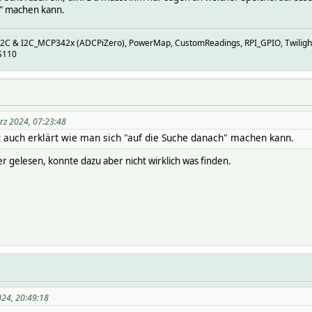
h" machen kann.
I2C & I2C_MCP342x (ADCPiZero), PowerMap, CustomReadings, RPI_GPIO, Twiligh
S110
rz 2024, 07:23:48
 auch erklärt wie man sich "auf die Suche danach" machen kann.
er gelesen, konnte dazu aber nicht wirklich was finden.
24, 20:49:18