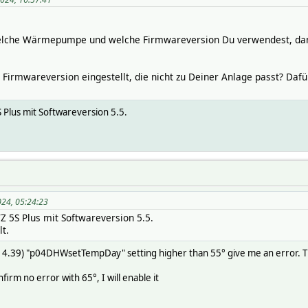
elche Wärmepumpe und welche Firmwareversion Du verwendest, dann 
 Firmwareversion eingestellt, die nicht zu Deiner Anlage passt? Dafü
S Plus mit Softwareversion 5.5.
24, 05:24:23
WZ 5S Plus mit Softwareversion 5.5.
t.
4.39) "p04DHWsetTempDay" setting higher than 55° give me an error. The
irm no error with 65°, I will enable it