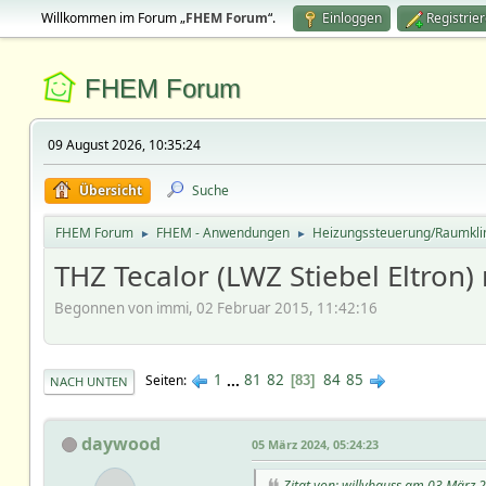
Willkommen im Forum „
FHEM Forum
“.
Einloggen
Registrie
FHEM Forum
09 August 2026, 10:35:24
Übersicht
Suche
FHEM Forum
FHEM - Anwendungen
Heizungssteuerung/Raumkl
►
►
THZ Tecalor (LWZ Stiebel Eltro
Begonnen von immi, 02 Februar 2015, 11:42:16
1
...
81
82
84
85
Seiten
83
NACH UNTEN
daywood
05 März 2024, 05:24:23
Zitat von: willybauss am 03 März 