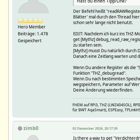
Hast du einen Tipp/Link?
Der Befehl heißt "readRAWRegisters
Blätter' mal durch den Thread hie
schon sehr lange nicht benutzt.
Hero Member
EDIT: Nachdem ich kurz ins THZ-Mo
Beiträge: 1.478
get [Mythz] debug_read_raw_regis
Gespeichert
zu starten sein.
[Mythz] musst Du natürlich durch
Danach eine Zeitlang warten und d
Wenn Du andere Register als die "
Funktion "THZ_debugread".
Wenn Du nach bestimmten Speichero
wegspeichern, Parameter auf Wert 
Deine Änderung wiederfinden.
FHEM auf RPi3, THZ (LWZ404SOL), RPI
für BWT AqaSmart), ESPEasy, TPLinkH
zimb0
02 Dezember 2024, 20:17:39
Is there a way to get "Verdichterd