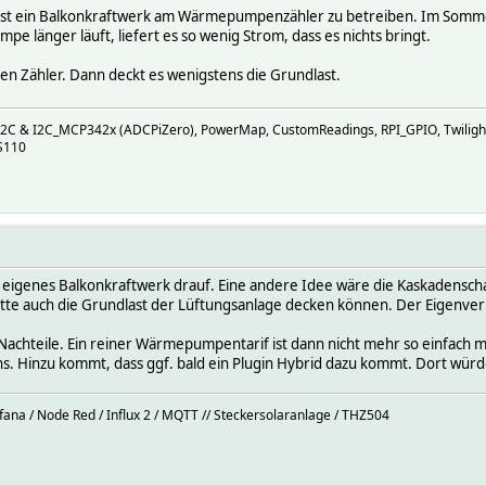
ckt ist ein Balkonkraftwerk am Wärmepumpenzähler zu betreiben. Im Som
 länger läuft, liefert es so wenig Strom, dass es nichts bringt.
en Zähler. Dann deckt es wenigstens die Grundlast.
I2C & I2C_MCP342x (ADCPiZero), PowerMap, CustomReadings, RPI_GPIO, Twiligh
S110
ein eigenes Balkonkraftwerk drauf. Eine andere Idee wäre die Kaskadensc
tte auch die Grundlast der Lüftungsanlage decken können. Der Eigenverb
achteile. Ein reiner Wärmepumpentarif ist dann nicht mehr so einfach mö
ns. Hinzu kommt, dass ggf. bald ein Plugin Hybrid dazu kommt. Dort wür
afana / Node Red / Influx 2 / MQTT // Steckersolaranlage / THZ504