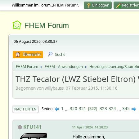
Willkommen im Forum „
FHEM Forum
“.
Einloggen
Registrie
FHEM Forum
06 August 2026, 08:30:37
Übersicht
Suche
FHEM Forum
FHEM - Anwendungen
Heizungssteuerung/Raumkl
►
►
THZ Tecalor (LWZ Stiebel Eltr
Begonnen von willybauss, 07 Februar 2015, 11:30:16
1
...
320
321
323
324
...
345
Seiten
322
NACH UNTEN
KFU141
11 April 2024, 14:20:23
Hallo zusammen,