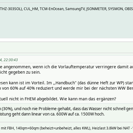
Z (THZ-303SOL), CUL_HM, TCM-EnOcean, SamsungTV, JSONMETER, SYSMON, OBIS
4, 22:30:43
tte angenommen, wenn ich die Vorlauftemperatur verringere damit au
cht gegeben zu sein.
lesen kann ist im Vorteil. Im ,,Handbuch" (das dünne Heft zur WP) 
ch von 60% auf 40% reduziert und werde mir bei der nächsten WW Be
ktuell nicht in FHEM abgebildet. Wie kann man das ergänzen?
 (30%), und noch nie Probleme gehabt, dass das Wasser nicht schnell 
eistung geht dann linear von ca. 600W auf ca. 1500W hoch.
mit FBH, 140qm+60qm (beheizt+unbeheizt, alles KWL), Heizlast 3.8kW bei NAT -