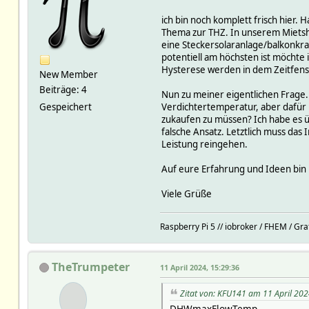
ich bin noch komplett frisch hier.
Thema zur THZ. In unserem Mietsh
eine Steckersolaranlage/balkonkra
potentiell am höchsten ist möchte
Hysterese werden in dem Zeitfenst
New Member
Beiträge: 4
Nun zu meiner eigentlichen Frage. 
Gespeichert
Verdichtertemperatur, aber dafü
zukaufen zu müssen? Ich habe es 
falsche Ansatz. Letztlich muss das
Leistung reingehen.
Auf eure Erfahrung und Ideen bin 
Viele Grüße
Raspberry Pi 5 // iobroker / FHEM / Gr
TheTrumpeter
11 April 2024, 15:29:36
Zitat von: KFU141 am 11 April 202
DHWmaxFlowTemp