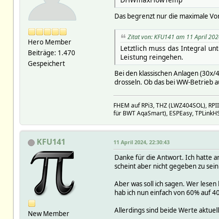
Das begrenzt nur die maximale Vo
Zitat von: KFU141 am 11 April 202
Hero Member
Letztlich muss das Integral un
Beiträge: 1.470
Leistung reingehen.
Gespeichert
Bei den klassischen Anlagen (30x/40
drosseln. Ob das bei WW-Betrieb a
FHEM auf RPi3, THZ (LWZ404SOL), RPI
für BWT AqaSmart), ESPEasy, TPLinkH
KFU141
11 April 2024, 22:30:43
Danke für die Antwort. Ich hatte
scheint aber nicht gegeben zu sein
Aber was soll ich sagen. Wer lese
hab ich nun einfach von 60% auf 
Allerdings sind beide Werte aktuel
New Member