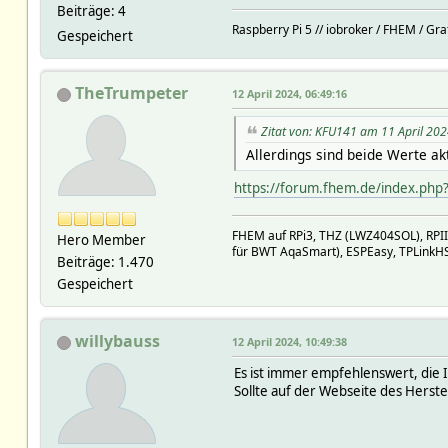
Beiträge: 4
Raspberry Pi 5 // iobroker / FHEM / Gr
Gespeichert
TheTrumpeter
12 April 2024, 06:49:16
Zitat von: KFU141 am 11 April 202
Allerdings sind beide Werte a
https://forum.fhem.de/index.ph
FHEM auf RPi3, THZ (LWZ404SOL), RPI
Hero Member
für BWT AqaSmart), ESPEasy, TPLinkH
Beiträge: 1.470
Gespeichert
willybauss
12 April 2024, 10:49:38
Es ist immer empfehlenswert, die I
Sollte auf der Webseite des Herstel