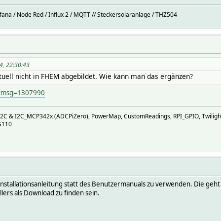
afana / Node Red / Influx 2 / MQTT // Steckersolaranlage / THZ504
4, 22:30:43
ktuell nicht in FHEM abgebildet. Wie kann man das ergänzen?
p?msg=1307990
I2C & I2C_MCP342x (ADCPiZero), PowerMap, CustomReadings, RPI_GPIO, Twiligh
S110
nstallationsanleitung statt des Benutzermanuals zu verwenden. Die geht zw
lers als Download zu finden sein.