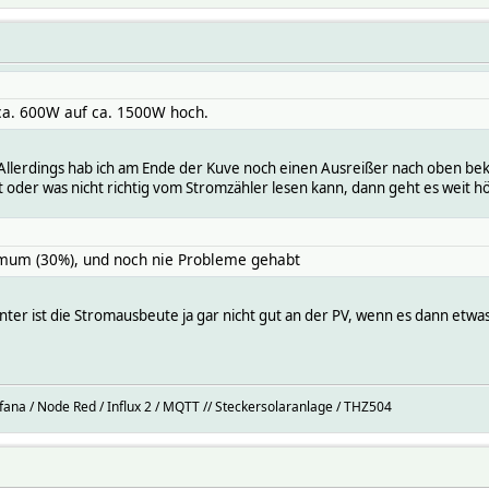
 ca. 600W auf ca. 1500W hoch.
 Allerdings hab ich am Ende der Kuve noch einen Ausreißer nach oben b
oder was nicht richtig vom Stromzähler lesen kann, dann geht es weit hö
imum (30%), und noch nie Probleme gehabt
inter ist die Stromausbeute ja gar nicht gut an der PV, wenn es dann et
afana / Node Red / Influx 2 / MQTT // Steckersolaranlage / THZ504