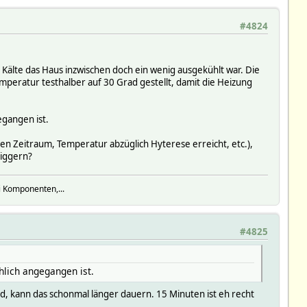
#4824
älte das Haus inzwischen doch ein wenig ausgekühlt war. Die
peratur testhalber auf 30 Grad gestellt, damit die Heizung
egangen ist.
en Zeitraum, Temperatur abzüglich Hyterese erreicht, etc.),
riggern?
i Komponenten,...
#4825
chlich angegangen ist.
d, kann das schonmal länger dauern. 15 Minuten ist eh recht