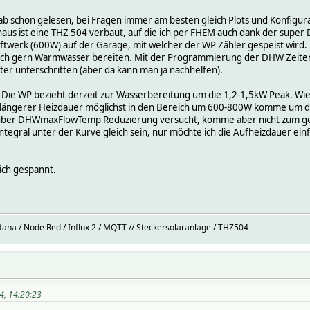
 Hab schon gelesen, bei Fragen immer am besten gleich Plots und Konfigur
aus ist eine THZ 504 verbaut, auf die ich per FHEM auch dank der super
ftwerk (600W) auf der Garage, mit welcher der WP Zähler gespeist wird
 ich gern Warmwasser bereiten. Mit der Programmierung der DHW Zeiten 
er unterschritten (aber da kann man ja nachhelfen).
Die WP bezieht derzeit zur Wasserbereitung um die 1,2-1,5kW Peak. Wie k
r längerer Heizdauer möglichst in den Bereich um 600-800W komme um 
über DHWmaxFlowTemp Reduzierung versucht, komme aber nicht zum gewü
 Integral unter der Kurve gleich sein, nur möchte ich die Aufheizdauer e
ich gespannt.
afana / Node Red / Influx 2 / MQTT // Steckersolaranlage / THZ504
4, 14:20:23