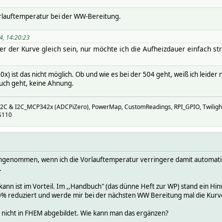
rlauftemperatur bei der WW-Bereitung.
4, 14:20:23
ter der Kurve gleich sein, nur möchte ich die Aufheizdauer einfach 
x) ist das nicht möglich. Ob und wie es bei der 504 geht, weiß ich leider n
uch geht, keine Ahnung.
I2C & I2C_MCP342x (ADCPiZero), PowerMap, CustomReadings, RPI_GPIO, Twiligh
S110
 angenommen, wenn ich die Vorlauftemperatur verringere damit automat
.
n kann ist im Vorteil. Im ,,Handbuch" (das dünne Heft zur WP) stand ein
40% reduziert und werde mir bei der nächsten WW Bereitung mal die Kur
l nicht in FHEM abgebildet. Wie kann man das ergänzen?