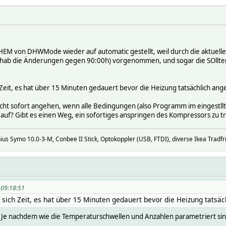
M von DHWMode wieder auf automatic gestellt, weil durch die aktuelle K
h hab die Änderungen gegen 90:00h) vorgenommen, und sogar die SOlltem
ich Zeit, es hat über 15 Minuten gedauert bevor die Heizung tatsächlich ang
icht sofort angehen, wenn alle Bedingungen (also Programm im eingestllt
 auf? Gibt es einen Weg, ein sofortiges anspringen des Kompressors zu t
us Symo 10.0-3-M, Conbee II Stick, Optokoppler (USB, FTDI), diverse Ikea Tradfr
, 09:18:51
st sich Zeit, es hat über 15 Minuten gedauert bevor die Heizung tatsä
". Je nachdem wie die Temperaturschwellen und Anzahlen parametriert sin