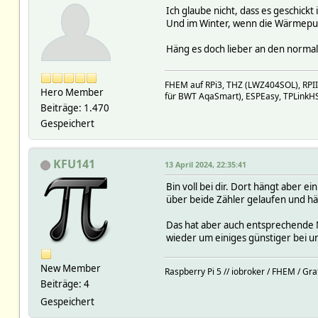
Ich glaube nicht, dass es geschi
Und im Winter, wenn die Wärmepumpe
Häng es doch lieber an den normal
FHEM auf RPi3, THZ (LWZ404SOL), RPI
Hero Member
für BWT AqaSmart), ESPEasy, TPLinkH
Beiträge: 1.470
Gespeichert
KFU141
13 April 2024, 22:35:41
Bin voll bei dir. Dort hängt aber 
über beide Zähler gelaufen und hä
Das hat aber auch entsprechende N
wieder um einiges günstiger bei u
New Member
Raspberry Pi 5 // iobroker / FHEM / Gr
Beiträge: 4
Gespeichert