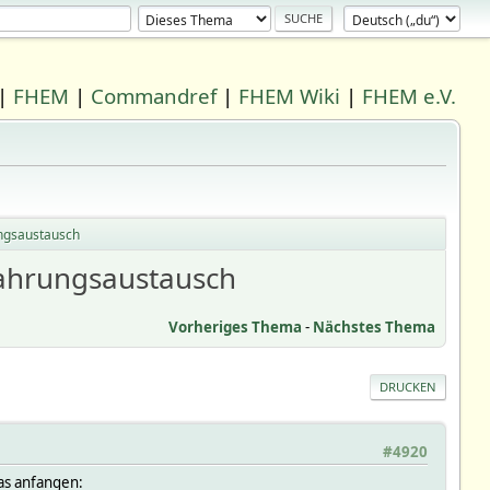
|
FHEM
|
Commandref
|
FHEM Wiki
|
FHEM e.V.
ungsaustausch
fahrungsaustausch
Vorheriges Thema
-
Nächstes Thema
DRUCKEN
#4920
was anfangen: