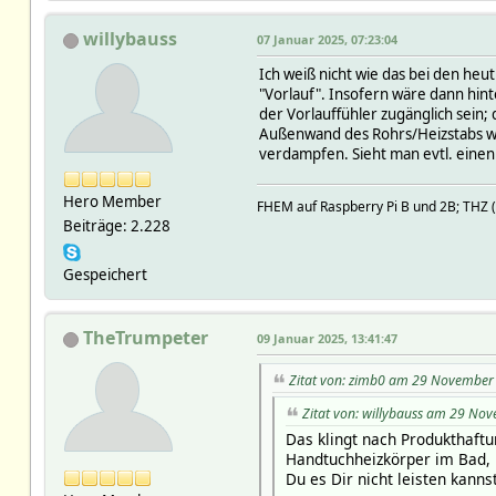
willybauss
07 Januar 2025, 07:23:04
Ich weiß nicht wie das bei den heu
"Vorlauf". Insofern wäre dann hin
der Vorlauffühler zugänglich sein
Außenwand des Rohrs/Heizstabs wen
verdampfen. Sieht man evtl. einen
Hero Member
FHEM auf Raspberry Pi B und 2B; TH
Beiträge: 2.228
Gespeichert
TheTrumpeter
09 Januar 2025, 13:41:47
Zitat von: zimb0 am 29 November
Zitat von: willybauss am 29 No
Das klingt nach Produkthaftu
Handtuchheizkörper im Bad, .
Du es Dir nicht leisten kannst