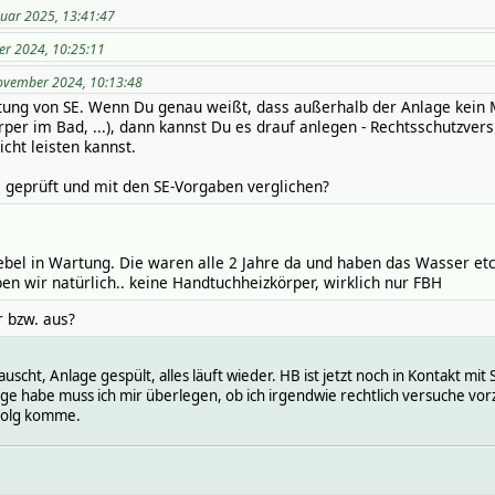
nuar 2025, 13:41:47
er 2024, 10:25:11
November 2024, 10:13:48
tung von SE. Wenn Du genau weißt, dass außerhalb der Anlage kein Me
per im Bad, ...), dann kannst Du es drauf anlegen - Rechtsschutzvers
icht leisten kannst.
 geprüft und mit den SE-Vorgaben verglichen?
iebel in Wartung. Die waren alle 2 Jahre da und haben das Wasser etc
en wir natürlich.. keine Handtuchheizkörper, wirklich nur FBH
r bzw. aus?
scht, Anlage gespült, alles läuft wieder. HB ist jetzt noch in Kontakt mit S
age habe muss ich mir überlegen, ob ich irgendwie rechtlich versuche vo
rfolg komme.