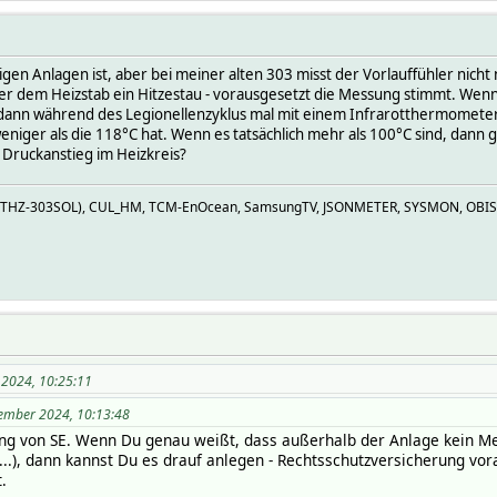
tigen Anlagen ist, aber bei meiner alten 303 misst der Vorlauffühler nic
ter dem Heizstab ein Hitzestau - vorausgesetzt die Messung stimmt. Wenn
; dann während des Legionellenzyklus mal mit einem Infrarotthermometer 
iger als die 118°C hat. Wenn es tatsächlich mehr als 100°C sind, dann g
 Druckanstieg im Heizkreis?
Z (THZ-303SOL), CUL_HM, TCM-EnOcean, SamsungTV, JSONMETER, SYSMON, OBIS
 2024, 10:25:11
vember 2024, 10:13:48
ng von SE. Wenn Du genau weißt, dass außerhalb der Anlage kein Meta
..), dann kannst Du es drauf anlegen - Rechtsschutzversicherung vora
.