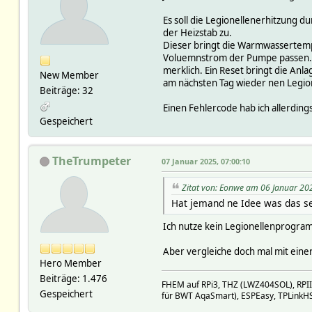
Es soll die Legionellenerhitzung d
der Heizstab zu.
Dieser bringt die Warmwassertempe
Voluemnstrom der Pumpe passen. 
merklich. Ein Reset bringt die Anl
New Member
am nächsten Tag wieder nen Legion
Beiträge: 32
Einen Fehlercode hab ich allerding
Gespeichert
TheTrumpeter
07 Januar 2025, 07:00:10
Zitat von: Eonwe am 06 Januar 20
Hat jemand ne Idee was das s
Ich nutze kein Legionellenprogra
Aber vergleiche doch mal mit einer
Hero Member
Beiträge: 1.476
FHEM auf RPi3, THZ (LWZ404SOL), RPI
Gespeichert
für BWT AqaSmart), ESPEasy, TPLinkH