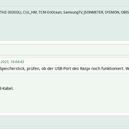
Z (THZ-303SOL), CUL_HM, TCM-EnOcean, SamsungTV, JSONMETER, SYSMON, OBIS
r 2025, 16:04:43
Speicherstick, prüfen, ob der USB-Port des Raspi noch funktioniert. 
B-Kabel.