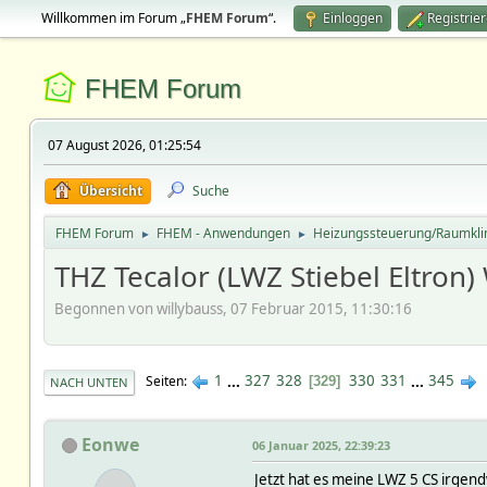
Willkommen im Forum „
FHEM Forum
“.
Einloggen
Registrie
FHEM Forum
07 August 2026, 01:25:54
Übersicht
Suche
FHEM Forum
FHEM - Anwendungen
Heizungssteuerung/Raumkl
►
►
THZ Tecalor (LWZ Stiebel Eltr
Begonnen von willybauss, 07 Februar 2015, 11:30:16
1
...
327
328
330
331
...
345
Seiten
329
NACH UNTEN
Eonwe
06 Januar 2025, 22:39:23
Jetzt hat es meine LWZ 5 CS irgen