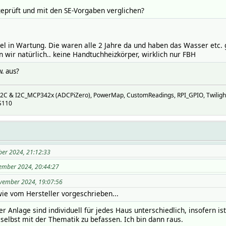
eprüft und mit den SE-Vorgaben verglichen?
bel in Wartung. Die waren alle 2 Jahre da und haben das Wasser etc. 
 wir natürlich.. keine Handtuchheizkörper, wirklich nur FBH
w. aus?
I2C & I2C_MCP342x (ADCPiZero), PowerMap, CustomReadings, RPI_GPIO, Twiligh
S110
ber 2024, 21:12:33
vember 2024, 20:44:27
ovember 2024, 19:07:56
 wie vom Hersteller vorgeschrieben...
er Anlage sind individuell für jedes Haus unterschiedlich, insofern is
selbst mit der Thematik zu befassen. Ich bin dann raus.