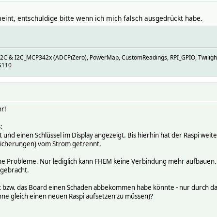
eint, entschuldige bitte wenn ich mich falsch ausgedrückt habe.
I2C & I2C_MCP342x (ADCPiZero), PowerMap, CustomReadings, RPI_GPIO, Twiligh
S110
r!
:
 und einen Schlüssel im Display angezeigt. Bis hierhin hat der Raspi wei
 Sicherungen) vom Strom getrennt.
ohne Probleme. Nur lediglich kann FHEM keine Verbindung mehr aufbauen
gebracht.
rt bzw. das Board einen Schaden abbekommen habe könnte - nur durch das
ohne gleich einen neuen Raspi aufsetzen zu müssen)?