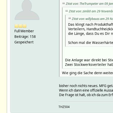
Zitat von: TheTrumpeter am 09 Ja
Zitat von: zimb0 am 29 Novemb
Zitat von: willybauss am 29 
Das klingt nach Produkthaf
Verteilern, Handtuchheizkör
Full Member
die Länge, dass Du es Dir n
Beiträge: 158
Gespeichert
Schon mal die Wasserhärte
Die Anlage war direkt bei St
Zwei Stockwerksverteiler hab
Wie ging die Sache denn weite
bisher noch nichts neues. MFG getau
Wenn ich dann eine offizielle Auss
Die Frage ist halt, ob ich da zum E
THZ504