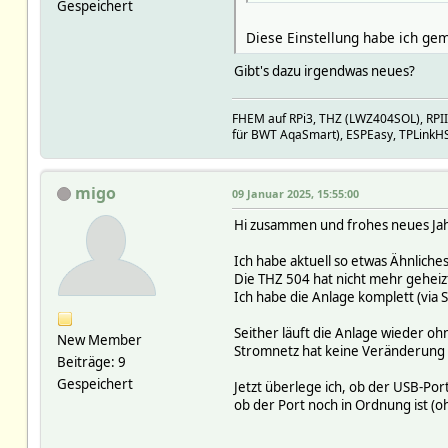
Gespeichert
Diese Einstellung habe ich gem
Gibt's dazu irgendwas neues?
FHEM auf RPi3, THZ (LWZ404SOL), RPI
für BWT AqaSmart), ESPEasy, TPLinkH
migo
09 Januar 2025, 15:55:00
Hi zusammen und frohes neues Jah
Ich habe aktuell so etwas Ähnliches
Die THZ 504 hat nicht mehr geheizt
Ich habe die Anlage komplett (via
Seither läuft die Anlage wieder 
New Member
Stromnetz hat keine Veränderung 
Beiträge: 9
Gespeichert
Jetzt überlege ich, ob der USB-Po
ob der Port noch in Ordnung ist (