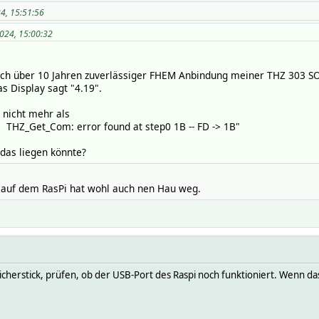
4, 15:51:56
024, 15:00:32
nach über 10 Jahren zuverlässiger FHEM Anbindung meiner THZ 303 SO
s Display sagt "4.19".
nicht mehr als
 THZ_Get_Com: error found at step0 1B -- FD -> 1B"
das liegen könnte?
 auf dem RasPi hat wohl auch nen Hau weg.
cherstick, prüfen, ob der USB-Port des Raspi noch funktioniert. Wenn das