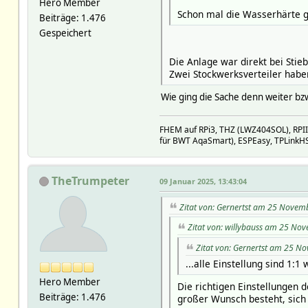
Hero Member
Schon mal die Wasserhärte g
Beiträge: 1.476
Gespeichert
Die Anlage war direkt bei Stie
Zwei Stockwerksverteiler haben
Wie ging die Sache denn weiter bz
FHEM auf RPi3, THZ (LWZ404SOL), RPI
für BWT AqaSmart), ESPEasy, TPLinkH
TheTrumpeter
09 Januar 2025, 13:43:04
Zitat von: Gernertst am 25 Novem
Zitat von: willybauss am 25 No
Zitat von: Gernertst am 25 N
...alle Einstellung sind 1:1
Hero Member
Die richtigen Einstellungen d
Beiträge: 1.476
großer Wunsch besteht, sich 