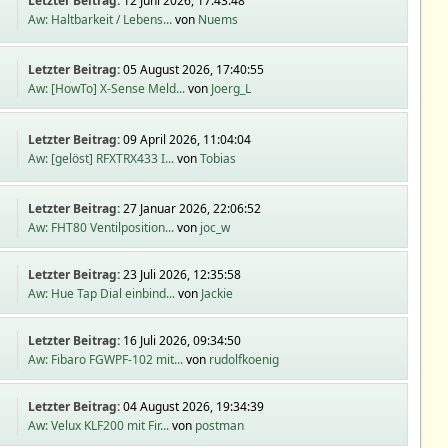
Letzter Beitrag:
12 Juni 2026, 17:43:48
Aw: Haltbarkeit / Lebens...
von
Nuems
Letzter Beitrag:
05 August 2026, 17:40:55
Aw: [HowTo] X-Sense Meld...
von
Joerg_L
Letzter Beitrag:
09 April 2026, 11:04:04
Aw: [gelöst] RFXTRX433 I...
von
Tobias
Letzter Beitrag:
27 Januar 2026, 22:06:52
Aw: FHT80 Ventilposition...
von
joc_w
Letzter Beitrag:
23 Juli 2026, 12:35:58
Aw: Hue Tap Dial einbind...
von
Jackie
Letzter Beitrag:
16 Juli 2026, 09:34:50
Aw: Fibaro FGWPF-102 mit...
von
rudolfkoenig
Letzter Beitrag:
04 August 2026, 19:34:39
Aw: Velux KLF200 mit Fir...
von
postman