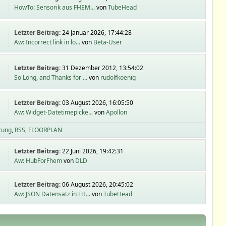
HowTo: Sensorik aus FHEM...
von
TubeHead
Letzter Beitrag:
24 Januar 2026, 17:44:28
Aw: Incorrect link in lo...
von
Beta-User
Letzter Beitrag:
31 Dezember 2012, 13:54:02
So Long, and Thanks for ...
von
rudolfkoenig
Letzter Beitrag:
03 August 2026, 16:05:50
Aw: Widget-Datetimepicke...
von
Apollon
rung
RSS
FLOORPLAN
Letzter Beitrag:
22 Juni 2026, 19:42:31
Aw: HubForFhem
von
DLD
Letzter Beitrag:
06 August 2026, 20:45:02
Aw: JSON Datensatz in FH...
von
TubeHead