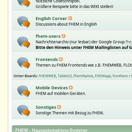
Nützliche Codeschnipsel.
Größere Beispiele bitte in das WIKI stellen!
English Corner
Discussions about FHEM in English
fhem-users
Nachrichtenarchiv (nur lesbar) der Google Group
fhe
Bitte den Hinweis unter FHEM Mailinglisten auf 
Frontends
Themen zu FHEM Frontends wie z.B. FHEMWEB, FLO
Unter-Boards
FHEMWEB
TabletUI
FhemNative
FHEMapp
fronthem /
Mobile Devices
FHEM auf mobilen Geräten.
Sonstiges
Sonstige Themen mit Bezug zu FHEM.
FHEM - Hausautomations-Systeme