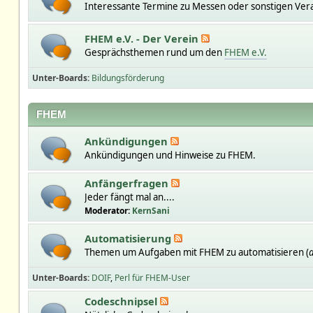
Interessante Termine zu Messen oder sonstigen Ver
FHEM e.V. - Der Verein
Gesprächsthemen rund um den
FHEM e.V.
Unter-Boards
Bildungsförderung
FHEM
Ankündigungen
Ankündigungen und Hinweise zu FHEM.
Anfängerfragen
Jeder fängt mal an....
Moderator:
KernSani
Automatisierung
Themen um Aufgaben mit FHEM zu automatisieren (
a
Unter-Boards
DOIF
Perl für FHEM-User
Codeschnipsel