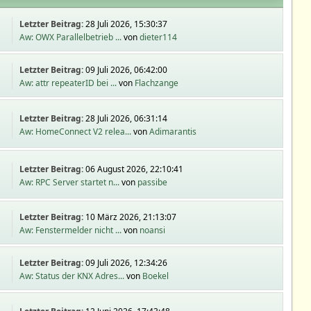
Letzter Beitrag:
28 Juli 2026, 15:30:37
Aw: OWX Parallelbetrieb ...
von
dieter114
Letzter Beitrag:
09 Juli 2026, 06:42:00
Aw: attr repeaterID bei ...
von
Flachzange
Letzter Beitrag:
28 Juli 2026, 06:31:14
Aw: HomeConnect V2 relea...
von
Adimarantis
Letzter Beitrag:
06 August 2026, 22:10:41
Aw: RPC Server startet n...
von
passibe
Letzter Beitrag:
10 März 2026, 21:13:07
Aw: Fenstermelder nicht ...
von
noansi
Letzter Beitrag:
09 Juli 2026, 12:34:26
Aw: Status der KNX Adres...
von
Boekel