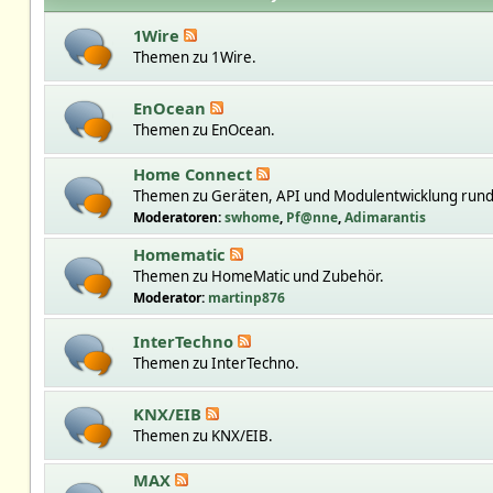
1Wire
Themen zu 1Wire.
EnOcean
Themen zu EnOcean.
Home Connect
Themen zu Geräten, API und Modulentwicklung run
Moderatoren:
swhome
,
Pf@nne
,
Adimarantis
Homematic
Themen zu HomeMatic und Zubehör.
Moderator:
martinp876
InterTechno
Themen zu InterTechno.
KNX/EIB
Themen zu KNX/EIB.
MAX