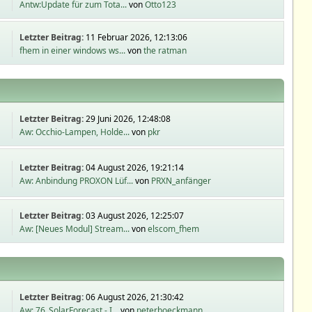
Antw:Update für zum Tota...
von
Otto123
Letzter Beitrag:
11 Februar 2026, 12:13:06
fhem in einer windows ws...
von
the ratman
Letzter Beitrag:
29 Juni 2026, 12:48:08
Aw: Occhio-Lampen, Holde...
von
pkr
Letzter Beitrag:
04 August 2026, 19:21:14
Aw: Anbindung PROXON Lüf...
von
PRXN_anfänger
Letzter Beitrag:
03 August 2026, 12:25:07
Aw: [Neues Modul] Stream...
von
elscom_fhem
Letzter Beitrag:
06 August 2026, 21:30:42
Aw: 76_SolarForecast - I...
von
peterboeckmann