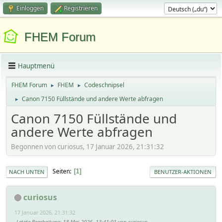
Einloggen
Registrieren
FHEM Forum
Hauptmenü
FHEM Forum
FHEM
Codeschnipsel
►
►
Canon 7150 Füllstände und andere Werte abfragen
►
Canon 7150 Füllstände und
andere Werte abfragen
Begonnen von curiosus, 17 Januar 2026, 21:31:32
Seiten
1
NACH UNTEN
BENUTZER-AKTIONEN
curiosus
17 Januar 2026, 21:31:32
Letzte Bearbeitung
: 18 Mai 2026, 13:41:01 von curiosus