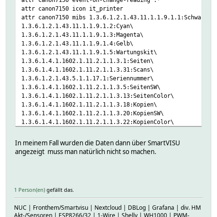
attr canon7150 icon it_printer
attr canon7150 mibs 1.3.6.1.2.1.43.11.1.1.9.1.1:Schwarz\
1.3.6.1.2.1.43.11.1.1.9.1.2:Cyan\
1.3.6.1.2.1.43.11.1.1.9.1.3:Magenta\
1.3.6.1.2.1.43.11.1.1.9.1.4:Gelb\
1.3.6.1.2.1.43.11.1.1.9.1.5:Wartungskit\
1.3.6.1.4.1.1602.1.11.2.1.1.3.1:Seiten\
1.3.6.1.4.1.1602.1.11.2.1.1.3.31:Scans\
1.3.6.1.2.1.43.5.1.1.17.1:Seriennummer\
1.3.6.1.4.1.1602.1.11.2.1.1.3.5:SeitenSW\
1.3.6.1.4.1.1602.1.11.2.1.1.3.13:SeitenColor\
1.3.6.1.4.1.1602.1.11.2.1.1.3.18:Kopien\
1.3.6.1.4.1.1602.1.11.2.1.1.3.20:KopienSW\
1.3.6.1.4.1.1602.1.11.2.1.1.3.22:KopienColor\
1.3.6.1.4.1.1602.1.11.2.1.1.3.10:zweiseitig
attr canon7150 noSSH 1
In meinem Fall wurden die Daten dann über SmartVISU
attr canon7150 readings Schwarz Cyan Magenta Gelb Wartung
angezeigt muss man natürlich nicht so machen.
attr canon7150 room Buero
attr canon7150 snmp 1
attr canon7150 snmpVersion 1
attr canon7150 stateFormat Seitenzahl Seiten
1 Person(en)
gefällt das.
attr canon7150 userReadings einseitig {return (ReadingsNu
\
NUC | Fronthem/Smartvisu | Nextcloud | DBLog | Grafana | div. HM
Akt-/Sensoren | ESP8266/32 | 1-Wire | Shelly | WH1000 | PWM-