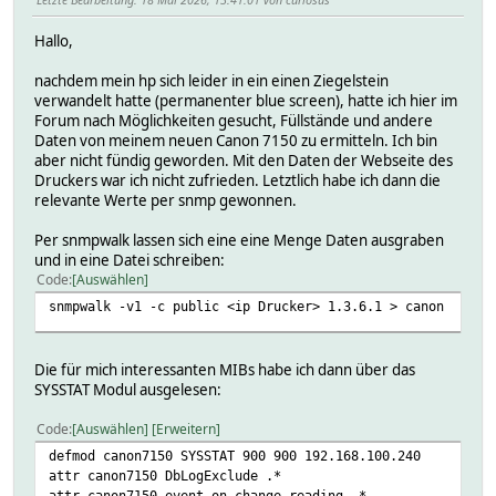
Hallo,
nachdem mein hp sich leider in ein einen Ziegelstein
verwandelt hatte (permanenter blue screen), hatte ich hier im
Forum nach Möglichkeiten gesucht, Füllstände und andere
Daten von meinem neuen Canon 7150 zu ermitteln. Ich bin
aber nicht fündig geworden. Mit den Daten der Webseite des
Druckers war ich nicht zufrieden. Letztlich habe ich dann die
relevante Werte per snmp gewonnen.
Per snmpwalk lassen sich eine eine Menge Daten ausgraben
und in eine Datei schreiben:
Code
Auswählen
snmpwalk -v1 -c public <ip Drucker> 1.3.6.1 > canon
Die für mich interessanten MIBs habe ich dann über das
SYSSTAT Modul ausgelesen:
Code
Auswählen
Erweitern
defmod canon7150 SYSSTAT 900 900 192.168.100.240
attr canon7150 DbLogExclude .*
attr canon7150 event-on-change-reading .*