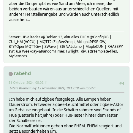
aber die Dinger gibt es wie Sand am Meer, ich meine, die
beiden verbauten wären aus unterschiedlichen Quellen, mit
anderer Herstellerangabe und würden auch unterschiedlich
aussehen...
Server: HP-elitedesk@Debian 13, aktuelles FHEM@ConfigDB |
CUL_HM (VCCU) | MQTT2: ZigBee2mqtt, MiLight@ESP-GW,
BT@OpenMQTTGw | ZWave | SIGNALduino | MapleCUN | RHASSPY
svn: u.a Weekday-&RandomTimer, Twilight, div. attrTemplate-files,
MySensors
rabehd
31 Oktober 2024, 08:02:11
#4
Letzte Bearbeitung
: 12 November 2024, 19:19:18 von rabehd
Ich habe mich auf zigbee festgelegt. Alle Lampen haben
Dauerstrom. Entweder zigbee-Leuchtmittel oder zigbee-Aktor
im Gehäuse eingebaut. In die Schalterrahmen sind Friends of
Hue (Batterie hält Jahre) oder Hue-Taster hinter dem Taster
der Schalterserie.
Die Normalfunktionen gehen ohne FHEM. FHEM reagiert und
setzt Besonderheiten um.