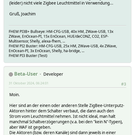
(leider) nicht viele Zigbee Leuchtmittel in Verwendung...
Gruß, Joachim
FHEM PI3B+ Bullseye: HM-CFG-USB, 40x HM, ZWave-USB, 13x
ZWave, EnOcean-PI, 15x EnOcean, HUE/deCONZ, CO2, ESP-
Multisensor, Shelly, alexa-fhem, ...
FHEM PI2 Buster: HM-CFG-USB, 25x HM, ZWave-USB, 4x ZWave,
EnOcean-PI, 3x EnOcean, Shelly, ha-bridge, ...
FHEM PI3 Buster (Test)
Beta-User
Developer
31 Oktober 2024, 06:24:01
#3
Moin.
Hier sind an der einen oder anderen Stelle ZigBee-Unterputz-
Aktoren hinter dem Schalter verbaut, die dann auch den
Strom vom Leuchtmittel nehmen. Ist nicht ideal, man halt
manchmal Schaltverzögerungen (v.a. bei den "kein N"-Typen),
aber WAF ist gegeben.
Die Aktoren (bzw. deren Kanäle) sind dann jeweils in einer