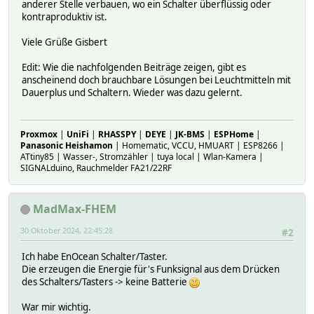
anderer Stelle verbauen, wo ein Schalter überflüssig oder
kontraproduktiv ist.
Viele Grüße Gisbert
Edit: Wie die nachfolgenden Beiträge zeigen, gibt es
anscheinend doch brauchbare Lösungen bei Leuchtmitteln mit
Dauerplus und Schaltern. Wieder was dazu gelernt.
Proxmox
|
UniFi
|
RHASSPY
|
DEYE
|
JK-BMS
|
ESPHome
|
Panasonic Heishamon
| Homematic, VCCU, HMUART | ESP8266 |
ATtiny85 | Wasser-, Stromzähler | tuya local | Wlan-Kamera |
SIGNALduino, Rauchmelder FA21/22RF
MadMax-FHEM
30 Oktober 2024, 22:45:28
#2
Ich habe EnOcean Schalter/Taster.
Die erzeugen die Energie für's Funksignal aus dem Drücken
des Schalters/Tasters -> keine Batterie
War mir wichtig.