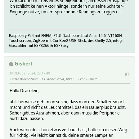
Workaround mittels eines Shelly-Moduls, an dessen Ausgänge
ich schlicht keinen Aktor hänge, sondern nur seine Schalter-
Eingänge nutze, um entsprechende Readings zu triggern...
Raspberry Pi 4 mit FHEM; FTUI Dashboard auf Asus 15,6" VT168H
Touchscreen; ZigBee mit ConBee2 USB-Stick; div. Shelly 2.5; integr.
Gaszähler mit ESP8266 & ESPEasy;
Gisbert
30 Oktober 2024, 22:17:49
#1
Letzte Bearbeitung
: 31 Oktober 2024, 09:15:32 von Gisbert
Hallo Dracolein,
üblicherweise geht man so vor, dass man den Schalter smart
macht und nicht das Leuchtmittel, das ein Dauerplus braucht.
Sicher gibt es Ausnahmen, aber dann muss die Peripherie
auch dazu passen.
Auch wenn du schon etwas verbaut hast, halte ich diesen Weg
für richtig. Vielleicht kannst du deine smarte Lampe an