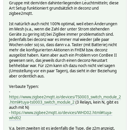
Gruppe mit dem/den dahinterliegenden Leuchtmitteln; diese
Art Setup funktioniert grundsätzlich in deconz und
zigbee2mqtt.
Ist natürlich auch nicht 100% optimal, weil eben Änderungen
im Mesh (v.a., wenn die Zahl der unter Strom stehenden
Geräte zu gering ist) bei ZigBee immer problematisch sind.
Jedenfalls bei deconz war es immer mal wieder (alle paar
Wochen oder so) so, dass dann v.a. Taster (mit Batterie) nicht
mehr die konfigurierten Aktionen in FHEM bzw. deconz
ausgelöst haben. Kann aber auch ein Problem von ConBee II
gewesen sein, das jeweils durch einen deconz-Neustart
behhebbar war. Für z2m kann ich dazu noch nicht viel sagen
(Umsstellung vor ein paar Tagen), das sieht in der Beziehung
aber ordentlich aus.
Verbaute Typen:
-
https://www.zigbee2mqtt.io/devices/TS0003_switch_module_2
.html#tuya-ts0003_switch_module_2
(3 Relays, kein N, gibt es
auch mit N)
-
https://www.zigbee2mqtt.io/devices/WHD02.html#tuya-
whd02
V.a. beim zweiten ist es jedenfalls die Type, die z2m anzeigt,