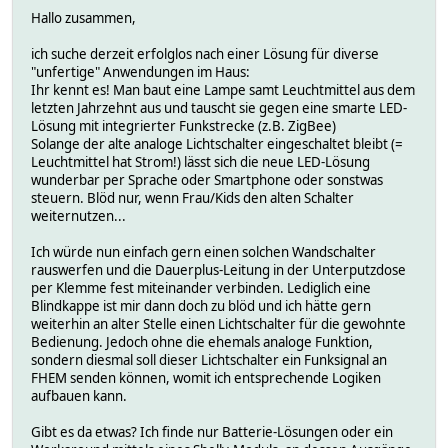
Hallo zusammen,
ich suche derzeit erfolglos nach einer Lösung für diverse
"unfertige" Anwendungen im Haus:
Ihr kennt es! Man baut eine Lampe samt Leuchtmittel aus dem
letzten Jahrzehnt aus und tauscht sie gegen eine smarte LED-
Lösung mit integrierter Funkstrecke (z.B. ZigBee)
Solange der alte analoge Lichtschalter eingeschaltet bleibt (=
Leuchtmittel hat Strom!) lässt sich die neue LED-Lösung
wunderbar per Sprache oder Smartphone oder sonstwas
steuern. Blöd nur, wenn Frau/Kids den alten Schalter
weiternutzen...
Ich würde nun einfach gern einen solchen Wandschalter
rauswerfen und die Dauerplus-Leitung in der Unterputzdose
per Klemme fest miteinander verbinden. Lediglich eine
Blindkappe ist mir dann doch zu blöd und ich hätte gern
weiterhin an alter Stelle einen Lichtschalter für die gewohnte
Bedienung. Jedoch ohne die ehemals analoge Funktion,
sondern diesmal soll dieser Lichtschalter ein Funksignal an
FHEM senden können, womit ich entsprechende Logiken
aufbauen kann.
Gibt es da etwas? Ich finde nur Batterie-Lösungen oder ein